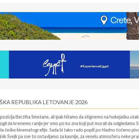
EŠKA REPUBLIKA LETOVANJE 2026
ozicija Beržiha Smetane, ali ipak hitamo da stignemo na hokejašku uta
 mogli da krenemo ranije jer smo po ko zna koji put morali da odgledamo 
 češke kinematografije. Sada bi tako rado popili po hladno točeno pivo 
ojnik Švejk pa sve to ostavljamo za kasnije, za veselu atmosferu neke pra