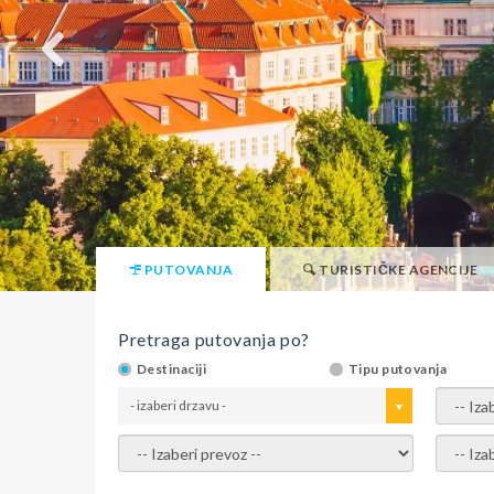
PUTOVANJA
TURISTIČKE AGENCIJE
Pretraga putovanja po?
Destinaciji
Tipu putovanja
- izaberi drzavu -
- izaber
- izaberi prevoz -
- Izaber