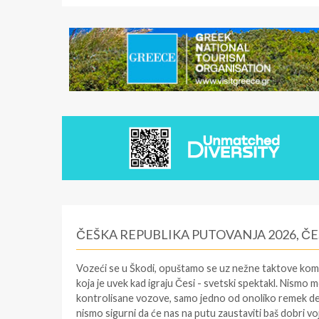
ČEŠKA REPUBLIKA PUTOVANJA 2026, Č
Vozeći se u Škodi, opuštamo se uz nežne taktove komp
koja je uvek kad igraju Česi - svetski spektakl. Nismo
kontrolisane vozove, samo jedno od onoliko remek dela
nismo sigurni da će nas na putu zaustaviti baš dobri v