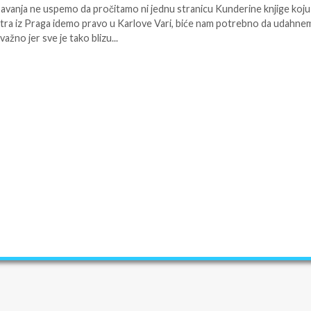
spavanja ne uspemo da pročitamo ni jednu stranicu Kunderine knjige koj
eć sutra iz Praga idemo pravo u Karlove Vari, biće nam potrebno da udahn
važno jer sve je tako blizu...