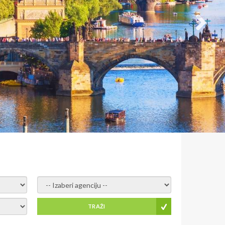
- izaberi agenciju -
TRAŽI