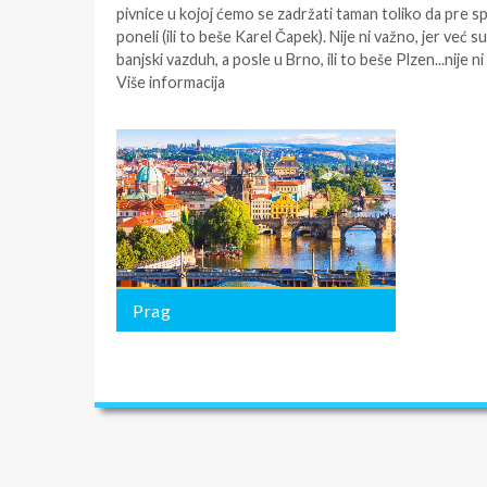
pivnice u kojoj ćemo se zadržati taman toliko da pre 
poneli (ili to beše Karel Čapek). Nije ni važno, jer v
banjski vazduh, a posle u Brno, ili to beše Plzen...nije ni 
Više informacija
Prag
BROJ PONUDA:
6
Prag