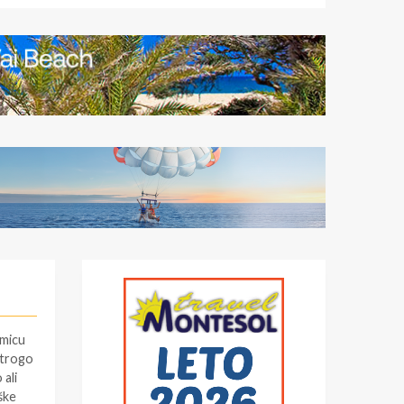
kmicu
Strogo
ali
ške