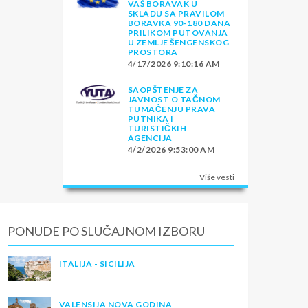
VAŠ BORAVAK U
SKLADU SA PRAVILOM
BORAVKA 90-180 DANA
PRILIKOM PUTOVANJA
U ZEMLJE ŠENGENSKOG
PROSTORA
4/17/2026 9:10:16 AM
SAOPŠTENJE ZA
JAVNOST O TAČNOM
TUMAČENJU PRAVA
PUTNIKA I
TURISTIČKIH
AGENCIJA
4/2/2026 9:53:00 AM
Više vesti
PONUDE PO SLUČAJNOM IZBORU
ITALIJA - SICILIJA
VALENSIJA NOVA GODINA