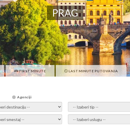
PRAG
FIRST MINUTE
LAST MINUTE PUTOVANJA
Agenciji
i destinaciju -
- izaberi tip -
ite smestaj -
- Izaberite uslugu -