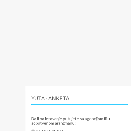
YUTA - ANKETA
Da li na letovanje putujete sa agencijom ili u
sopstvenom aranžmanu: