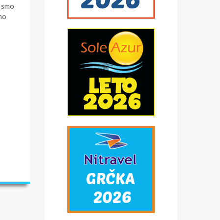
u smo
emo