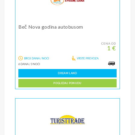
Beč Nova godina autobusom
CENA OD
1 €
BROJ DANA / NOĆI
VRSTE PREVOZA
6 DANA
/
3 NOĆI
DREAM LAND
POGLEDAJ PONUDU