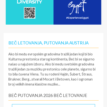
BEČ LETOVANJA, PUTOVANJA AUSTRIJA
Ako bi među evropskim gradovima tražili jedan koji bi bio
Kulturna prestonica starog kontinenta,
Beč
bi se sigurno
našao u najužem izboru. Ako bi među svetskim gradovima
tražili jedan za muzičku prestonicu cele planete, sigurno bi
to bila čuvena Viena. Tu su rođeni Hajdn, Šubert, Štraus,
Brukner, Berg...stvarali Mocart i Betoven, kao i ogroman
broj velikih imena klasične muzike...
BEČ PUTOVANJA 2026 BEČ LETOVANJE