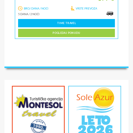
BROJ DANA / NOĆI
VRSTE PREVOZA
5 DANA
/
2 NOĆI
TIME TRAVEL
POGLEDAJ PONUDU