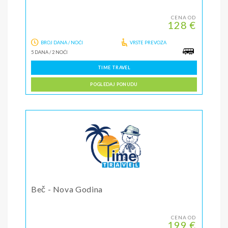
CENA OD
128 €
BROJ DANA / NOĆI
VRSTE PREVOZA
5 DANA
/
2 NOĆI
TIME TRAVEL
POGLEDAJ PONUDU
Beč - Nova Godina
CENA OD
199 €