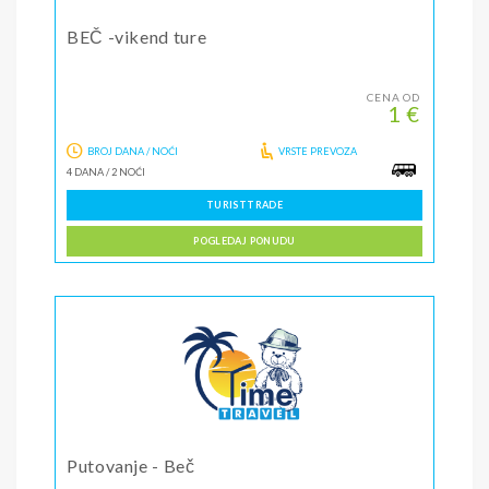
BEČ -vikend ture
CENA OD
1 €
BROJ DANA / NOĆI
VRSTE PREVOZA
4 DANA
/
2 NOĆI
TURISTTRADE
POGLEDAJ PONUDU
Putovanje - Beč