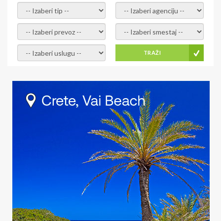
- izaberi tip -
- izaberi agenciju -
- izaberi prevoz -
- Izaberite smestaj -
- Izaberite uslugu -
TRAŽI