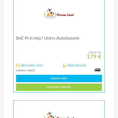
Beč Prvi maj i Uskrs Autobusom
CENA OD
179 €
BROJ DANA / NOĆI
VRSTE PREVOZA
6 DANA
/
3 NOĆI
DREAM LAND
POGLEDAJ PONUDU