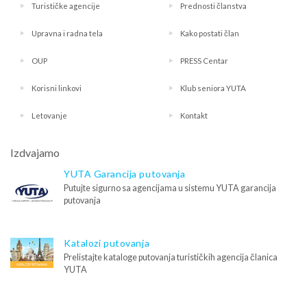
Turističke agencije
Prednosti članstva
Upravna i radna tela
Kako postati član
OUP
PRESS Centar
Korisni linkovi
Klub seniora YUTA
Letovanje
Kontakt
Izdvajamo
YUTA Garancija putovanja
Putujte sigurno sa agencijama u sistemu YUTA garancija
putovanja
Katalozi putovanja
Prelistajte kataloge putovanja turističkih agencija članica
YUTA