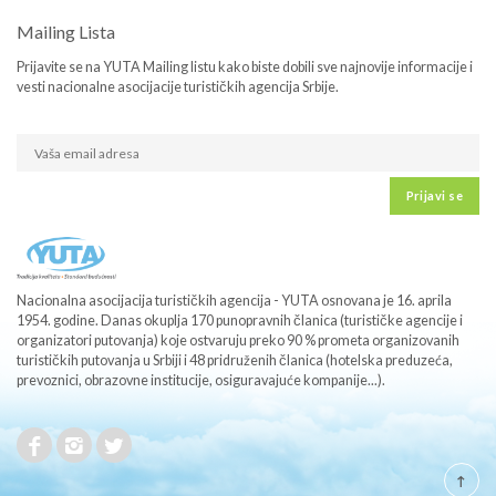
Mailing Lista
Prijavite se na YUTA Mailing listu kako biste dobili sve najnovije informacije i
vesti nacionalne asocijacije turističkih agencija Srbije.
Prijavi se
Nacionalna asocijacija turističkih agencija - YUTA osnovana je 16. aprila
1954. godine. Danas okuplja 170 punopravnih članica (turističke agencije i
organizatori putovanja) koje ostvaruju preko 90 % prometa organizovanih
turističkih putovanja u Srbiji i 48 pridruženih članica (hotelska preduzeća,
prevoznici, obrazovne institucije, osiguravajuće kompanije...).