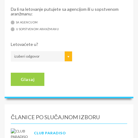
Da li na letovanje putujete sa agencijom ili u sopstvenom
aranžmanu:
SA AGENCIJOM
U SOPSTVENOM ARANŽMANU
Letovaćete u?
izaberi odgovor
Glasaj
ČLANICE PO SLUČAJNOM IZBORU
CLUB PARADISO