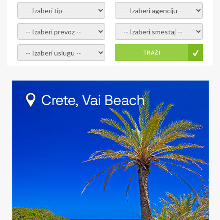
- izaberi tip -
- izaberi agenciju -
- izaberi prevoz -
- Izaberite smestaj -
- Izaberite uslugu -
TRAŽI