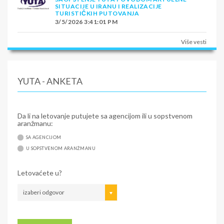
SITUACIJE U IRANU I REALIZACIJE
TURISTIČKIH PUTOVANJA
3/5/2026 3:41:01 PM
Više vesti
YUTA - ANKETA
Da li na letovanje putujete sa agencijom ili u sopstvenom
aranžmanu:
SA AGENCIJOM
U SOPSTVENOM ARANŽMANU
Letovaćete u?
izaberi odgovor