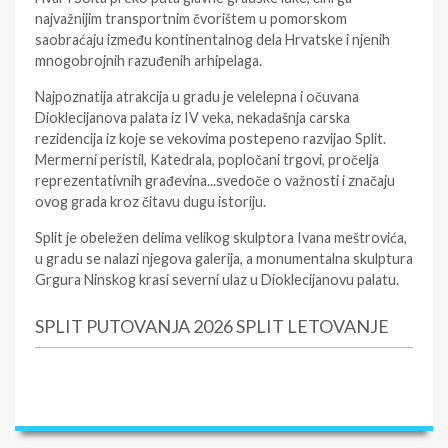
najvažnijim transportnim čvorištem u pomorskom
saobraćaju između kontinentalnog dela Hrvatske i njenih
mnogobrojnih razuđenih arhipelaga.
Najpoznatija atrakcija u gradu je velelepna i očuvana
Dioklecijanova palata iz IV veka, nekadašnja carska
rezidencija iz koje se vekovima postepeno razvijao Split.
Mermerni peristil, Katedrala, popločani trgovi, pročelja
reprezentativnih građevina...svedoče o važnosti i značaju
ovog grada kroz čitavu dugu istoriju.
Split je obeležen delima velikog skulptora Ivana meštrovića,
u gradu se nalazi njegova galerija, a monumentalna skulptura
Grgura Ninskog krasi severni ulaz u Dioklecijanovu palatu.
SPLIT PUTOVANJA 2026 SPLIT LETOVANJE