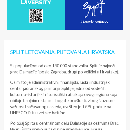
SPLIT LETOVANJA, PUTOVANJA HRVATSKA
Sa populacijom od oko 180.000 stanovnika. Split je najveći
grad Dalmacije i posle Zagreba, drugi po veličini u Hrvatskoj.
Osim što je administrativni, finansijski, lučki i industrijski
centar jadranskog primorja, Split je jedna od vodećih
kulturno-istorijskih i turističkih atrakcija ovog regiona koja
obiluje brojnim ostacima bogate prošlosti. Zbog izuzetne
važnosti sačuvanog nasleđa, uvršten je 1979. godine na
UNESCO listu svetske baštine.
Položaj Splita u centralnom delu Dalmacije sa ostrvima Brač,
Hvar i Šolta preko puta glavne gradske luke, čini ga