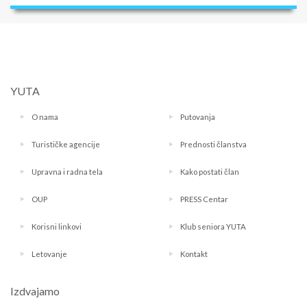
YUTA
O nama
Putovanja
Turističke agencije
Prednosti članstva
Upravna i radna tela
Kako postati član
OUP
PRESS Centar
Korisni linkovi
Klub seniora YUTA
Letovanje
Kontakt
Izdvajamo