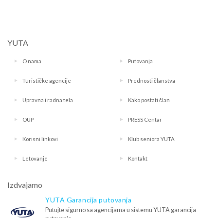
YUTA
O nama
Putovanja
Turističke agencije
Prednosti članstva
Upravna i radna tela
Kako postati član
OUP
PRESS Centar
Korisni linkovi
Klub seniora YUTA
Letovanje
Kontakt
Izdvajamo
YUTA Garancija putovanja
Putujte sigurno sa agencijama u sistemu YUTA garancija