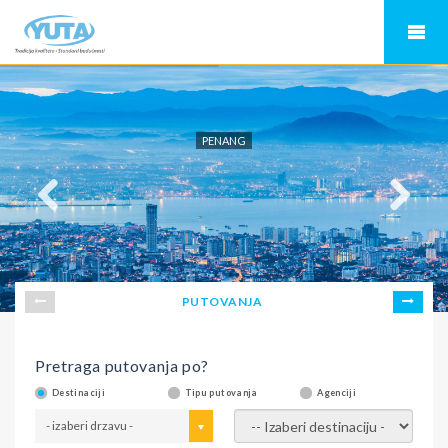
PENANG
PUTOVANJA
Pretraga putovanja po?
Destinaciji
Tipu putovanja
Agenciji
- izaberi drzavu -
- izaberi destinaciju -