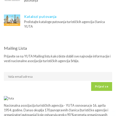
putovanja
Katalozi putovanja
Prelistajte kataloge putovanja turističkih agencija članica
YUTA
Mailing Lista
Prijavite se na YUTA Mailing listu kako biste dobili sve najnovije informacije i
vesti nacionalne asocijacije turističkih agencija Srbije.
Prijavi se
Nacionalna asocijacija turističkih agencija - YUTA osnovana je 16. aprila
1954. godine. Danas okuplja 170 punopravnih članica (turističke agencije i
organizatori putovanja) koje ostvaruju preko 90 % prometa organizovanih