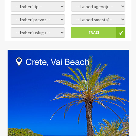
- izaberi tip -
- izaberi agenciju -
- izaberi prevoz -
- Izaberite smestaj -
- Izaberite uslugu -
TRAŽI