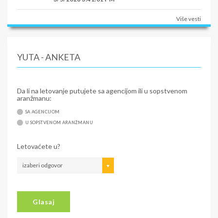
Više vesti
YUTA - ANKETA
Da li na letovanje putujete sa agencijom ili u sopstvenom
aranžmanu:
SA AGENCIJOM
U SOPSTVENOM ARANŽMANU
Letovaćete u?
izaberi odgovor
Glasaj