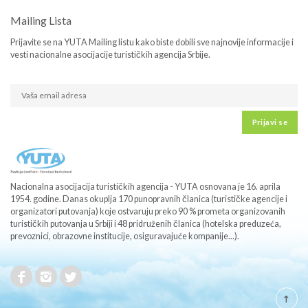
Mailing Lista
Prijavite se na YUTA Mailing listu kako biste dobili sve najnovije informacije i
vesti nacionalne asocijacije turističkih agencija Srbije.
Prijavi se
Nacionalna asocijacija turističkih agencija - YUTA osnovana je 16. aprila
1954. godine. Danas okuplja 170 punopravnih članica (turističke agencije i
organizatori putovanja) koje ostvaruju preko 90 % prometa organizovanih
turističkih putovanja u Srbiji i 48 pridruženih članica (hotelska preduzeća,
prevoznici, obrazovne institucije, osiguravajuće kompanije...).