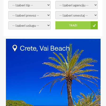
- izaberi tip -
- izaberi agenciju -
- izaberi prevoz -
- Izaberite smestaj -
- Izaberite uslugu -
TRAŽI