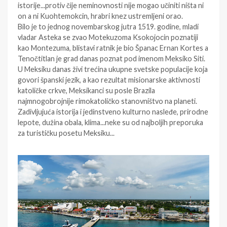
istorije...protiv čije neminovnosti nije mogao učiniti ništa ni
on a ni Kuohtemokcin, hrabri knez ustremljeni orao.
Bilo je to jednog novembarskog jutra 1519. godine, mladi
vladar Asteka se zvao Motekuzoma Ksokojocin poznatiji
kao Montezuma, blistavi ratnik je bio Španac Ernan Kortes a
Tenočtitlan je grad danas poznat pod imenom Meksiko Siti.
U
Meksiku
danas živi trećina ukupne svetske populacije koja
govori španski jezik, a kao rezultat misionarske aktivnosti
katoličke crkve, Meksikanci su posle Brazila
najmnogobrojnije rimokatoličko stanovništvo na planeti.
Zadivljujuća istorija i jedinstveno kulturno nasleđe, prirodne
lepote, dužina obala, klima...neke su od najboljih preporuka
za turističku posetu Meksiku...
mel