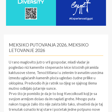
MEKSIKO PUTOVANJA 2026, MEKSIKO
LETOVANJE 2026
U rano maglovito jutro vrli gospodar, mladi vladar je
pogledao niz kamenite stepenaste ivice istočnih piramida
kaktusove stene, Tenočtitlana i u zelenim travnatim usecima
između uglačanih kamenih ploča ugledao čudne prilike u
oklopima. Predvodio ih je ratnik sa čijeg se sjajnog šlema
mutno odbijalo jutarnje sunce.
Prvo što je pomislio je da je to bog Kvecolkoatl koji je sa
svojom armijom došao da im naplati grehe. Mnogo puta
nakon toga je žalio što nije zaista bilo tako, shvativši da je taj
trenutak označio kraj stare i početak jedne potpuno nove