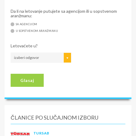
Da li na letovanje putujete sa agencijom ili u sopstvenom
aranžmanu:
SA AGENCIJOM
U SOPSTVENOM ARANŽMANU
Letovaćete u?
izaberi odgovor
Glasaj
ČLANICE PO SLUČAJNOM IZBORU
TURSAB