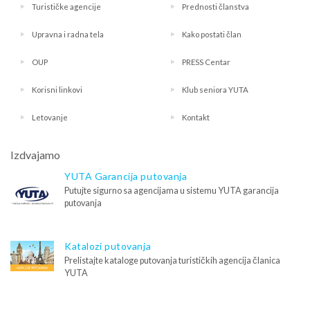
Turističke agencije
Prednosti članstva
Upravna i radna tela
Kako postati član
OUP
PRESS Centar
Korisni linkovi
Klub seniora YUTA
Letovanje
Kontakt
Izdvajamo
YUTA Garancija putovanja
Putujte sigurno sa agencijama u sistemu YUTA garancija
putovanja
Katalozi putovanja
Prelistajte kataloge putovanja turističkih agencija članica
YUTA