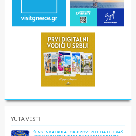
YUTA VESTI
ŠENGEN KALKULATOR-PROVERITE DA LI JE VAŠ