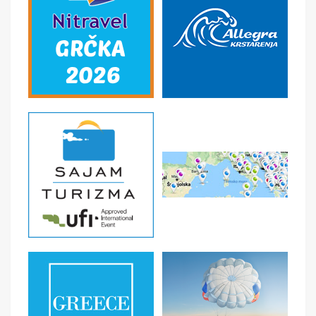
prevoz autobusima turističke klase sa TV, audio, klima
opremom, usluge pratioca tokom putovanja, usluge
predstavnika tokom boravka.
U CENU NIJE UKLJUČENO
individualne troškove, klimatsku taksu 2 eur dnevno po
studiju - apartmanu /plaća se na licu mesta vlasniku
objekta.