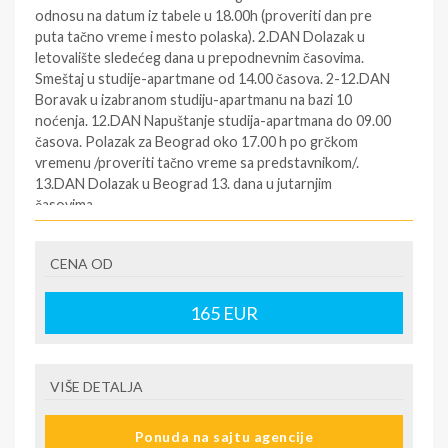
odnosu na datum iz tabele u 18.00h (proveriti dan pre
puta tačno vreme i mesto polaska). 2.DAN Dolazak u
letovalište sledećeg dana u prepodnevnim časovima.
Smeštaj u studije-apartmane od 14.00 časova. 2-12.DAN
Boravak u izabranom studiju-apartmanu na bazi 10
noćenja. 12.DAN Napuštanje studija-apartmana do 09.00
časova. Polazak za Beograd oko 17.00 h po grčkom
vremenu /proveriti tačno vreme sa predstavnikom/.
13.DAN Dolazak u Beograd 13. dana u jutarnjim
časovima.
PROGRAM ZA SOPSTVENI PREVOZ
CENA OD
1.DAN Smeštaj u studio / apartman posle 14.00 časova
po grčkom vremenu. 2-10 DAN Boravak u studiju /
165
EUR
apartmanu na bazi 10 noćenja. 11.DAN Napuštanje
smeštaja do 09.00h.
SMENE
VIŠE DETALJA
25.05. 04.06. 14.06. 24.06. 04.07. 14.07. 24.07. 03.08.
13.08. 23.08. 02.09. 12.09. 22.09.
Ponuda na sajtu agencije