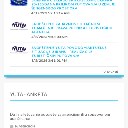
BORAVAK U SKLADU SA PRAVILOM BORAVKA
90-180 DANA PRILIKOM PUTOVANJA U ZEMLJE
ŠENGENSKOG PROSTORA
4/17/2026 9:10:16 AM
SAOPŠTENJE ZA JAVNOST O TAČNOM
TUMAČENJU PRAVA PUTNIKA I TURISTIČKIH
AGENCIJA
4/2/2026 9:53:00 AM
SAOPŠTENJE YUTA POVODOM AKTUELNE
SITUACIJE U IRANU I REALIZACIJE
TURISTIČKIH PUTOVANJA
3/5/2026 3:41:01 PM
Više vesti
YUTA - ANKETA
Da li na letovanje putujete sa agencijom ili u sopstvenom
aranžmanu:
SA AGENCIJOM