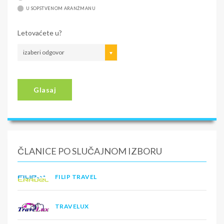
U SOPSTVENOM ARANŽMANU
Letovaćete u?
izaberi odgovor
Glasaj
ČLANICE PO SLUČAJNOM IZBORU
FILIP TRAVEL
TRAVELUX