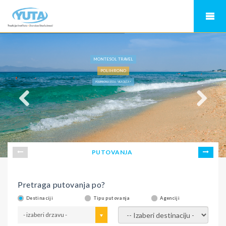
MONTESOL TRAVEL
POLIHRONO
POLIHRONO 2026 - VILA OLGA +
PUTOVANJA
Pretraga putovanja po?
Destinaciji
Tipu putovanja
Agenciji
- izaberi drzavu -
- izaberi destinaciju -