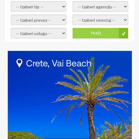
- izaberi tip -
- izaberi agenciju -
- izaberi prevoz -
- Izaberite smestaj -
- Izaberite uslugu -
TRAŽI