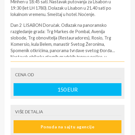
Minhen u 18:45 sati. Nastavak putovanja za Lisabon u
19:30 (let LH 1780). Dolazak u Lisabon u 21.40 sati po
lokalnom vremenu. Smeštaj u hotel. Noćenje.
Dan 2 LISABON Doručak. Odlazak na panoramsko
razgledanje grada: Trg Markes de Pombal, Avenija
slobode, Trg obnovitelja (Restauradores), Rosio, Trg
Komersio, kula Belem, manastir Svetog Žeronima,
Spomenik otkrićima, panorama tvrđave svetog Đorđa…
Nastavak obilaska glavnih gradskih trgova pešice, u
pratnji vodiča: Trgovi Markes de Pombal,
Restauradores, Rosio, Komersio, stara gradska četvrt
CENA OD
Alfama. Povratak u hotel. Slobodno vreme. Noćenje.
Dan 3 LISABON – SINTRA – KABO DA ROKA – KINTA
150
EUR
DA REGALEIRA – LISABON
Doručak. Celodnevni
fakultativni izlet “Sintra i Lisabonska rivijera”. Sintra je
slikoviti gradić udaljen od Lisabona oko 30 km. Opasan je
VIŠE DETALJA
šumovitim brdima i ima specifičnu mikro-klimu, pa je zato
vekovima bio letnja rezidencija portugalskih kraljeva, sve
do revolucije 1910. godine. Obilazak palate Pena, jedne
Ponuda na sajtu agencije
od najprepoznatljivijih palata Portugala izgrađene u stilu