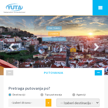
STAR TRAVEL
LISABON
LISABON 5 NOĆI / 6 DANA - PUTOVANJE
PUTOVANJA
Pretraga putovanja po?
Destinaciji
Tipu putovanja
Agenciji
- izaberi drzavu -
- izaberi destinaciju -