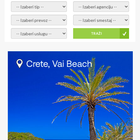
- izaberi tip -
- izaberi agenciju -
- izaberi prevoz -
- Izaberite smestaj -
- Izaberite uslugu -
TRAŽI