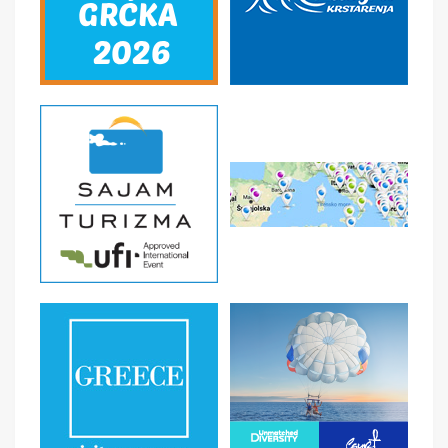
se sagledaju sve lepote Sintre, prestonice portugalskog
romantizma. Povratak u Lisabon. Noćenje.
Dan 4 LISABON
Doručak. Slobodan dan, prilika za
posetu i obilazak Parka nacija, komercijalne i
rezidencijalne četvrti Lisabona koja je doživela veliku
transformaciju povodom održavanja Svetske izložbe
Expo 98 – najvećeg zatvorenog okeanarijuma u Evropi
(ulaznica je oko 13 evra); ili vožnju žičarom sa
panoramskim pogledom na most Vasko da Gama, najduži
most u Evropi dužine 17 kilometara. Uveče, fakultativni
odlazak na večeru u tipični restoran sa fado programom
i folklorom inspirisanim običajima u raznim oblastima
Portugala. Noćenje.
Dan 5 LISABON – OBIDOŠ – ALKOBASA – BATALJA –
NAZARE – LISABON
Doručak. Celodnevni fakultativni
izlet “Obidoš, Alkobasa, Batalja, Nazare”, prilika da se
upozna centralni deo Portugalije. Obidoš je najlepši i
najbolje očuvan srednjovekovni grad u zemlji i u
potpunosti je opasan tvrđavom visokom 13 metara a
koja potiče iz 12. veka. Poznat je i kao „grad venčani