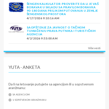
čuveno po karakterističnim, intenzivno obojenim
ŠENGEN KALKULATOR-PROVERITE DA LI JE VAŠ
BORAVAK U SKLADU SA PRAVILOM BORAVKA
ribarskim brodićima, danas živopisno i užurbano
90-180 DANA PRILIKOM PUTOVANJA U ZEMLJE
turističko mesto sa dugim plažama, odličnim ribljim
ŠENGENSKOG PROSTORA
4/17/2026 9:10:16 AM
restoranima i pijacama. Povratak u Lisabon. Noćenje.
SAOPŠTENJE ZA JAVNOST O TAČNOM
Dan 6 LISABON – MINHEN – BEOGRAD
Transfer na
TUMAČENJU PRAVA PUTNIKA I TURISTIČKIH
aerodrom. Poletanje za Minhen u 06:15 (let LH 1781).
AGENCIJA
Dolazak u Minhen u 10:15 sati. Nastavak putovanja za
4/2/2026 9:53:00 AM
Beograd u 10:55 (let LH 1734). Dolazak u Beograd u
Više vesti
12:25 s
SMENE
NAPOMENE O CENI
YUTA - ANKETA
U CENU JE UKLJUČENO
U CENU NIJE UKLJUČENO
Da li na letovanje putujete sa agencijom ili u sopstvenom
aranžmanu:
SA AGENCIJOM
U SOPSTVENOM ARANŽMANU