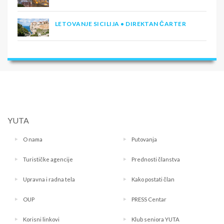
LETOVANJE SICILIJA • DIREKTAN ČARTER
YUTA
O nama
Putovanja
Turističke agencije
Prednosti članstva
Upravna i radna tela
Kako postati član
OUP
PRESS Centar
Korisni linkovi
Klub seniora YUTA