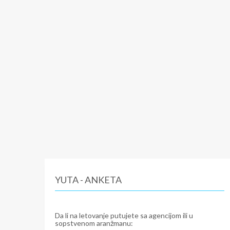
YUTA - ANKETA
Da li na letovanje putujete sa agencijom ili u
sopstvenom aranžmanu: