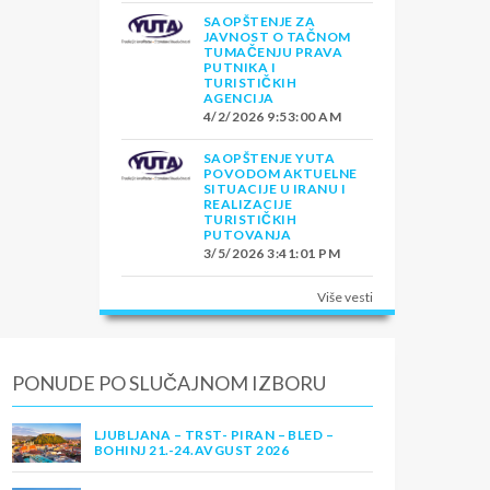
SAOPŠTENJE ZA
JAVNOST O TAČNOM
TUMAČENJU PRAVA
PUTNIKA I
TURISTIČKIH
AGENCIJA
4/2/2026 9:53:00 AM
SAOPŠTENJE YUTA
POVODOM AKTUELNE
SITUACIJE U IRANU I
REALIZACIJE
TURISTIČKIH
PUTOVANJA
3/5/2026 3:41:01 PM
Više vesti
PONUDE PO SLUČAJNOM IZBORU
LJUBLJANA – TRST- PIRAN – BLED –
BOHINJ 21.-24.AVGUST 2026