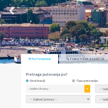
PUTOVANJA
TURISTIČKE AGENCIJE
Pretraga putovanja po?
Destinaciji
Tipu putovanja
- izaberi drzavu -
- izaber
- izaberi prevoz -
- Izaber