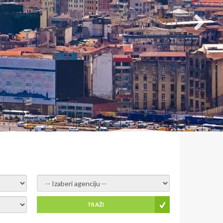
- izaberi agenciju -
TRAŽI