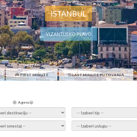
ISTANBUL
VIZANTIJSKO PLAVO
FIRST MINUTE
LAST MINUTE PUTOVANJA
Agenciji
i destinaciju -
- izaberi tip -
ite smestaj -
- Izaberite uslugu -