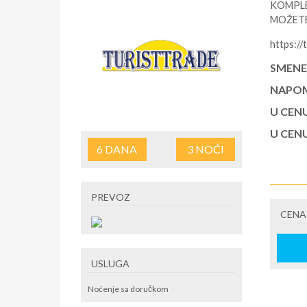
KOMPLE
MOŽETE
https://
SMENE
NAPOM
U CEN
U CEN
6
DANA
3
NOĆI
PREVOZ
CENA
USLUGA
Noćenje sa doručkom