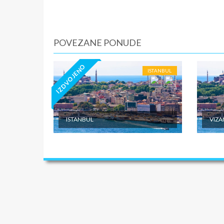
POVEZANE PONUDE
IZDVOJENO
ISTANBUL
ISTANBUL
VIZA