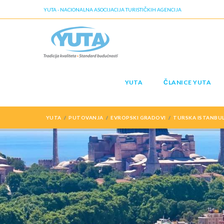
YUTA - NACIONALNA ASOCIJACIJA TURISTIČKIH AGENCIJA
YUTA
ČLANICE YUTA
YUTA
PUTOVANJA
EVROPSKI GRADOVI
TURSKA ISTANBUL