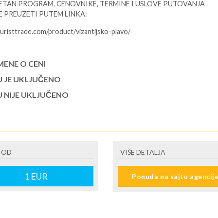
TAN PROGRAM, CENOVNIKE, TERMINE I USLOVE PUTOVANJA
 PREUZETI PUTEM LINKA:
turisttrade.com/product/vizantijsko-plavo/
ENE O CENI
U JE UKLJUČENO
U NIJE UKLJUČENO
 OD
VIŠE DETALJA
1
EUR
Ponuda na sajtu agencij