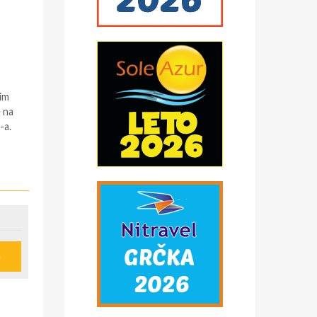
lim
e na
-a.
e