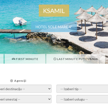
KSAMIL
HOTEL SOLE MARE 4*
FIRST MINUTE
LAST MINUTE PUTOVANJA
Agenciji
i destinaciju -
- izaberi tip -
ite smestaj -
- Izaberite uslugu -