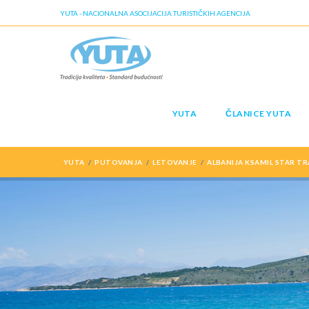
YUTA - NACIONALNA ASOCIJACIJA TURISTIČKIH AGENCIJA
YUTA
ČLANICE YUTA
YUTA
PUTOVANJA
LETOVANJE
ALBANIJA KSAMIL STAR TR