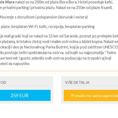
ole Mare
nalazi se na 200m od plaže Bora Bora. Hotel poseduje kafić,
n privatni parking i privatnu plažu. Nalazi se na 250m od plaže Ksamil,
Noćenje s doručkom i polupansion (doručak i večera)
plaže, besplatan Wi-Fi, kafić, recepcija, besplatan parking
je mali gradić koji se nalazi na 15 km od Sarande, poznat po prelepim be
plažama, kristalno čistoj vodi i malim ostrvcima u blizini kopna. Nalazi s
 lokaciji i deo je Nacionalnog Parka Butrint, koji je pod zaštitom UNESCO
lu postoje četiri spektakularna ostrva, od kojih su najpoznatija “Twins
Savršeni mir i gusto zelenilo ovih ostrva podsećaju na tropski raj koji
eleti da napustite.
ENE O CENI
 OD
VIŠE DETALJA
U JE UKLJUČENO
259
EUR
Ponuda na sajtu agencij
U NIJE UKLJUČENO