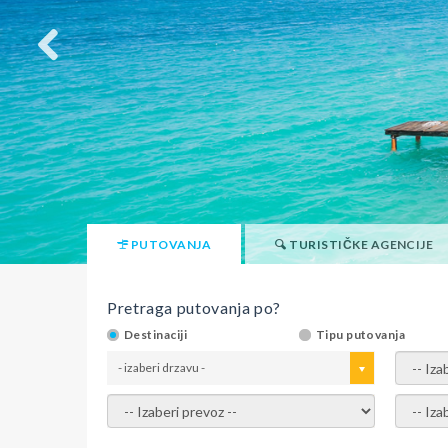
PUTOVANJA
TURISTIČKE AGENCIJE
Pretraga putovanja po?
Destinaciji
Tipu putovanja
- izaberi drzavu -
- izaber
- izaberi prevoz -
- Izaber