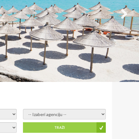
- izaberi agenciju -
TRAŽI