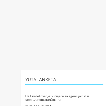
YUTA - ANKETA
Da li na letovanje putujete sa agencijom ili u
sopstvenom aranžmanu: