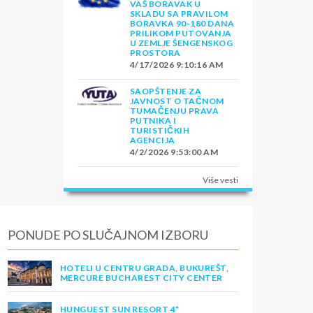
VAŠ BORAVAK U
SKLADU SA PRAVILOM
BORAVKA 90-180 DANA
PRILIKOM PUTOVANJA
U ZEMLJE ŠENGENSKOG
PROSTORA
4/17/2026 9:10:16 AM
SAOPŠTENJE ZA
JAVNOST O TAČNOM
TUMAČENJU PRAVA
PUTNIKA I
TURISTIČKIH
AGENCIJA
4/2/2026 9:53:00 AM
Više vesti
PONUDE PO SLUČAJNOM IZBORU
HOTELI U CENTRU GRADA, BUKUREŠT,
MERCURE BUCHAREST CITY CENTER
HUNGUEST SUN RESORT 4*