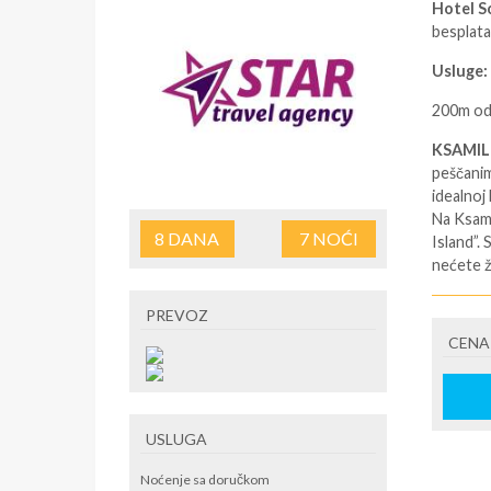
Hotel S
besplata
Usluge:
200m od 
KSAMIL
peščanim 
idealnoj
Na Ksami
8
DANA
7
NOĆI
Island”. 
nećete ž
SMENE
PREVOZ
NAPOM
CENA
U CEN
U CEN
USLUGA
Noćenje sa doručkom