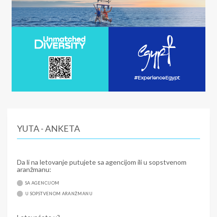
YUTA - ANKETA
Da li na letovanje putujete sa agencijom ili u sopstvenom
aranžmanu:
SA AGENCIJOM
U SOPSTVENOM ARANŽMANU