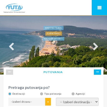
MAESTRO TRAVEL
ZLATNI PJASCI
HOTEL PARADISE GREEN PARK ****
PUTOVANJA
Pretraga putovanja po?
Destinaciji
Tipu putovanja
Agenciji
- izaberi drzavu -
- izaberi destinaciju -