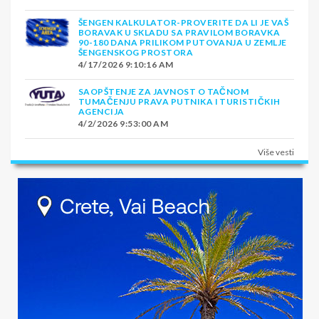
ŠENGEN KALKULATOR-PROVERITE DA LI JE VAŠ
BORAVAK U SKLADU SA PRAVILOM BORAVKA
90-180 DANA PRILIKOM PUTOVANJA U ZEMLJE
ŠENGENSKOG PROSTORA
4/17/2026 9:10:16 AM
SAOPŠTENJE ZA JAVNOST O TAČNOM
TUMAČENJU PRAVA PUTNIKA I TURISTIČKIH
AGENCIJA
4/2/2026 9:53:00 AM
Više vesti