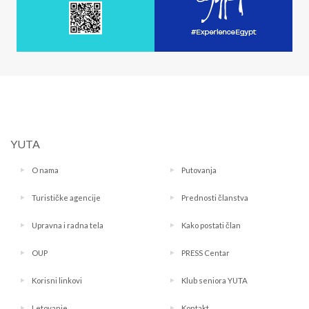
YUTA
O nama
Putovanja
Turističke agencije
Prednosti članstva
Upravna i radna tela
Kako postati član
OUP
PRESS Centar
Korisni linkovi
Klub seniora YUTA
Letovanje
Kontakt