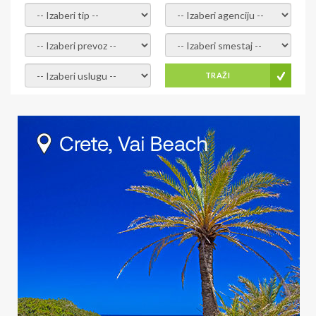
- izaberi tip -
- izaberi agenciju -
- izaberi prevoz -
- Izaberite smestaj -
- Izaberite uslugu -
TRAŽI