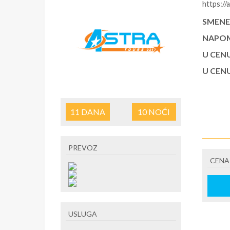
https://a
SMENE
NAPOM
U CEN
U CEN
11
DANA
10
NOĆI
PREVOZ
CENA
USLUGA