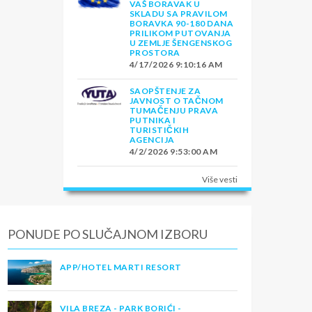
VAŠ BORAVAK U
SKLADU SA PRAVILOM
BORAVKA 90-180 DANA
PRILIKOM PUTOVANJA
U ZEMLJE ŠENGENSKOG
PROSTORA
4/17/2026 9:10:16 AM
SAOPŠTENJE ZA
JAVNOST O TAČNOM
TUMAČENJU PRAVA
PUTNIKA I
TURISTIČKIH
AGENCIJA
4/2/2026 9:53:00 AM
Više vesti
PONUDE PO SLUČAJNOM IZBORU
APP/HOTEL MARTI RESORT
VILA BREZA - PARK BORIĆI -