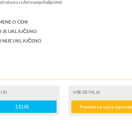
stratours.rs/letovanje/italija.html
ENE O CENI
U JE UKLJUČENO
U NIJE UKLJUČENO
 OD
VIŠE DETALJA
1
EUR
Ponuda na sajtu agencij