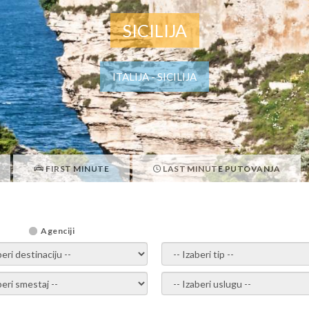
SICILIJA
ITALIJA - SICILIJA
FIRST MINUTE
LAST MINUTE PUTOVANJA
Agenciji
i destinaciju -
- izaberi tip -
ite smestaj -
- Izaberite uslugu -