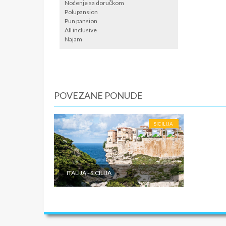
Noćenje sa doručkom
Polupansion
Pun pansion
All inclusive
Najam
POVEZANE PONUDE
SICILIJA
ITALIJA - SICILIJA