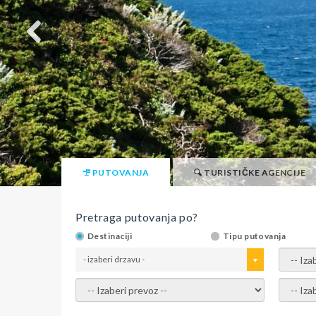
PUTOVANJA
TURISTIČKE AGENCIJE
Pretraga putovanja po?
Destinaciji
Tipu putovanja
- izaberi drzavu -
- izaber
- izaberi prevoz -
- Izaber