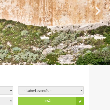
- izaberi agenciju -
TRAŽI