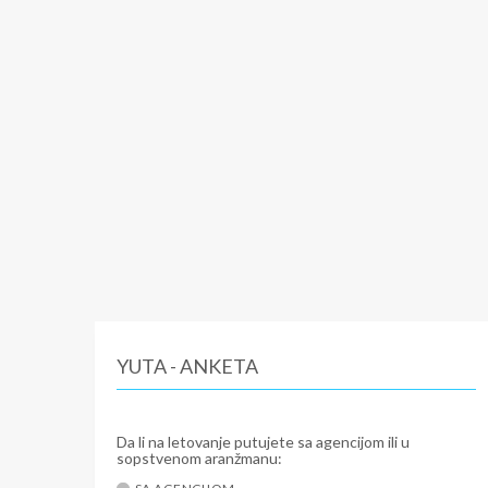
YUTA - ANKETA
Da li na letovanje putujete sa agencijom ili u
sopstvenom aranžmanu: