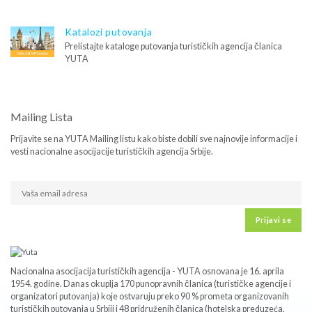
Katalozi putovanja
Prelistajte kataloge putovanja turističkih agencija članica
YUTA
Mailing Lista
Prijavite se na YUTA Mailing listu kako biste dobili sve najnovije informacije i
vesti nacionalne asocijacije turističkih agencija Srbije.
Prijavi se
Nacionalna asocijacija turističkih agencija - YUTA osnovana je 16. aprila
1954. godine. Danas okuplja 170 punopravnih članica (turističke agencije i
organizatori putovanja) koje ostvaruju preko 90 % prometa organizovanih
turističkih putovanja u Srbiji i 48 pridruženih članica (hotelska preduzeća,