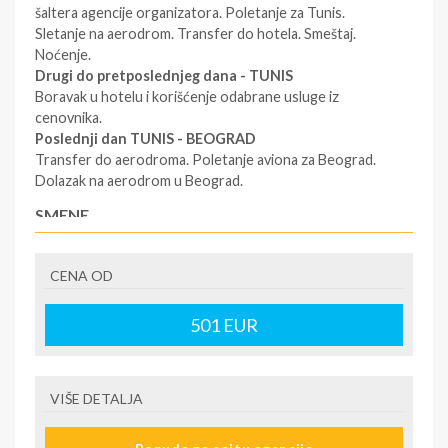
šaltera agencije organizatora. Poletanje za Tunis.
Sletanje na aerodrom. Transfer do hotela. Smeštaj.
Noćenje.
Drugi do pretposlednjeg dana - TUNIS
Boravak u hotelu i korišćenje odabrane usluge iz
cenovnika.
Poslednji dan TUNIS - BEOGRAD
Transfer do aerodroma. Poletanje aviona za Beograd.
Dolazak na aerodrom u Beograd.
SMENE
7 / 10 / 11 / 14 NOĆI
CENA OD
NAPOMENE O CENI
Plaćanje po srednjem kursu NBS On-line plaćanje
501
EUR
karticama direktno na sajtu www.dreamland.travel
U CENU JE UKLJUČENO
VIŠE DETALJA
Avio prevoz sa taksama Usluga u izabranom hotelu
Transferi na destinaciji Vodič