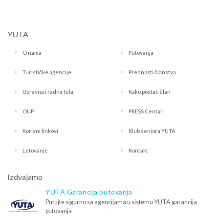
YUTA
O nama
Putovanja
Turističke agencije
Prednosti članstva
Upravna i radna tela
Kako postati član
OUP
PRESS Centar
Korisni linkovi
Klub seniora YUTA
Letovanje
Kontakt
Izdvajamo
YUTA Garancija putovanja
Putujte sigurno sa agencijama u sistemu YUTA garancija
putovanja