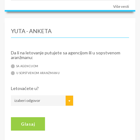
Više vesti
YUTA - ANKETA
Da li na letovanje putujete sa agencijom ili u sopstvenom
aranžmanu:
SA AGENCIJOM
U SOPSTVENOM ARANŽMANU
Letovaćete u?
izaberi odgovor
Glasaj