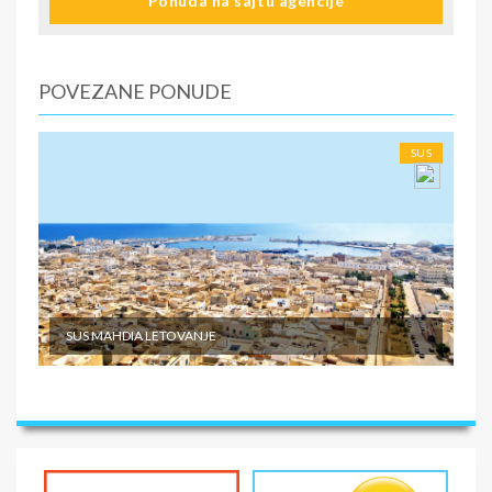
Ponuda na sajtu agencije
U CENU NIJE UKLJUČENO
Putno osiguranje Fakultativni izleti Individualni troškovi
putnika
POVEZANE PONUDE
SUS
SUS MAHDIA LETOVANJE