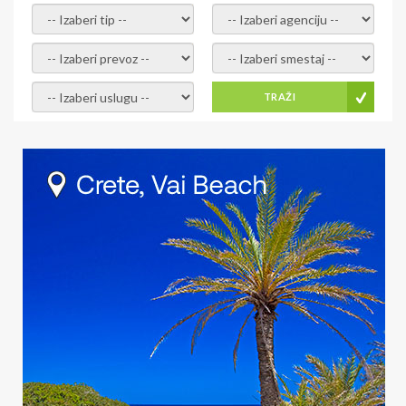
- izaberi tip -
- izaberi agenciju -
- izaberi prevoz -
- Izaberite smestaj -
- Izaberite uslugu -
TRAŽI