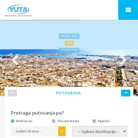
DREAM LAND
SUS
SUS MAHDIA LETOVANJE
PUTOVANJA
Pretraga putovanja po?
Destinaciji
Tipu putovanja
Agenciji
- izaberi drzavu -
- izaberi destinaciju -