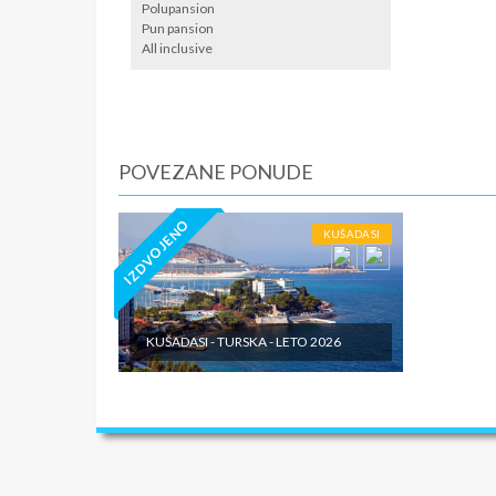
prepodne
Polupansion
Ø Od 2. 
Pun pansion
usluge i
All inclusive
Ø Posled
lokalnom
zavisnos
saobraća
kod preds
POVEZANE PONUDE
su odsel
vožnje d
IZDVOJENO
vožnje k
KUŠADASI
formalno
Kraj svih
SMENE
KUŠADASI - TURSKA - LETO 2026
19.06. - 
18.08. 18
NAPOM
Cena zav
Popusti 