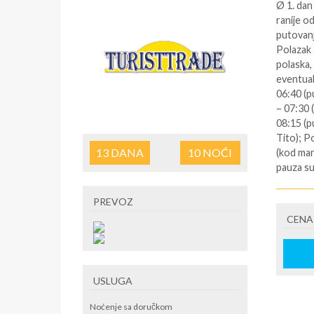
Ø 1. dan
ranije o
putovanj
Polazak 
polaska,
eventual
06:40 (p
– 07:30 
08:15 (p
Tito); P
13
DANA
10
NOĆI
(kod mar
pauza su
okolnost
restoran
PREVOZ
Bugarsko
CENA
(u traja
Bugarsku
Edžebat-
Nastavak
USLUGA
Ø 2. dan
nastavak
Noćenje sa doručkom