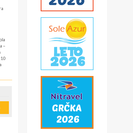
ra
ola
a –
n
:10
a
00
kroz
aza
e