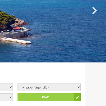
- izaberi agenciju -
TRAŽI