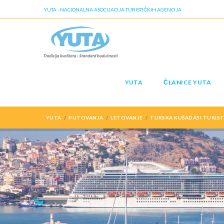
YUTA - NACIONALNA ASOCIJACIJA TURISTIČKIH AGENCIJA
YUTA
ČLANICE YUTA
YUTA
PUTOVANJA
LETOVANJE
TURSKA KUŠADASI TURIS