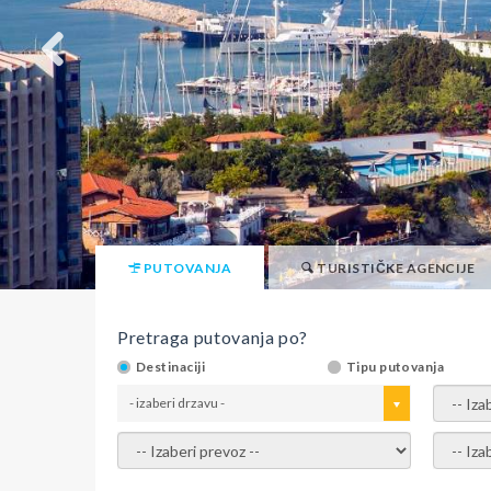
PUTOVANJA
TURISTIČKE AGENCIJE
Pretraga putovanja po?
Destinaciji
Tipu putovanja
- izaberi drzavu -
- izaber
- izaberi prevoz -
- Izaber