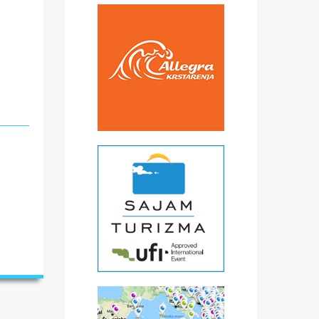
ne
ti
ti
ji
ak
ma.
ora