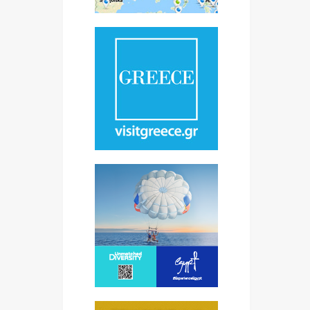
nici
na
a ·