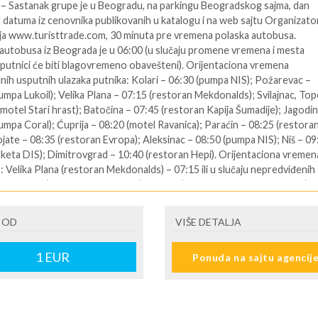
 – Sastanak grupe je u Beogradu, na parkingu Beogradskog sajma, dan
d datuma iz cenovnika publikovanih u katalogu i na web sajtu Organizato
a www.turisttrade.com, 30 minuta pre vremena polaska autobusa.
autobusa iz Beograda je u 06:00 (u slučaju promene vremena i mesta
 putnici će biti blagovremeno obavešteni). Orijentaciona vremena
nih usputnih ulazaka putnika: Kolari – 06:30 (pumpa NIS); Požarevac –
umpa Lukoil); Velika Plana – 07:15 (restoran Mekdonalds); Svilajnac, Top
(motel Stari hrast); Batočina – 07:45 (restoran Kapija Šumadije); Jagodin
umpa Coral); Ćuprija – 08:20 (motel Ravanica); Paraćin – 08:25 (restora
ojate – 08:35 (restoran Evropa); Aleksinac – 08:50 (pumpa NIS); Niš – 09
keta DIS); Dimitrovgrad – 10:40 (restoran Hepi). Orijentaciona vremen
: Velika Plana (restoran Mekdonalds) – 07:15 ili u slučaju nepredviđenih
i Krnjevo ("Kafana za dva dana") – 07:10 (u trajanju od oko 15 minuta),
 Hepi – 10:40 (u trajanju od oko 40 minuta), restoran Trakijski konak u
j – 16:00 (u trajanju od oko 40 minuta) i restoran Egbir u Turskoj – 06:
 OD
VIŠE DETALJA
nju od oko 30 minuta). Nastavak putovanja ka Turskoj tranzitnim putem 
, sa usputnim zadržavanjima radi graničnih formalnosti. Vožnja do prel
1
EUR
Ponuda na sajtu agencij
Čanakale, gde se ukrcava na trajekt. Plovidba trajektom oko 35 minuta.
 vožnje ka Sarimsakliju.
 – Dolazak u Sarimsakli u jutarnjim časovima. Posle iskrcavanja putnika,
 vožnje ka Kušadasiju. Predviđeno vreme dolaska u Kušadasi je u