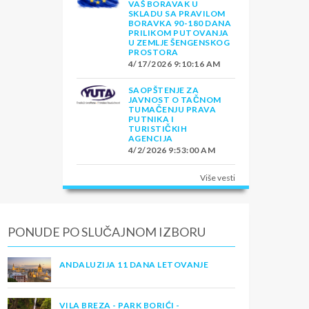
VAŠ BORAVAK U
SKLADU SA PRAVILOM
BORAVKA 90-180 DANA
PRILIKOM PUTOVANJA
U ZEMLJE ŠENGENSKOG
PROSTORA
4/17/2026 9:10:16 AM
SAOPŠTENJE ZA
JAVNOST O TAČNOM
TUMAČENJU PRAVA
PUTNIKA I
TURISTIČKIH
AGENCIJA
4/2/2026 9:53:00 AM
Više vesti
PONUDE PO SLUČAJNOM IZBORU
ANDALUZIJA 11 DANA LETOVANJE
VILA BREZA - PARK BORIĆI -