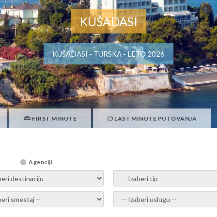
KUŠADASI
KUŠADASI - TURSKA - LETO 2026
FIRST MINUTE
LAST MINUTE PUTOVANJA
Agenciji
i destinaciju -
- izaberi tip -
ite smestaj -
- Izaberite uslugu -