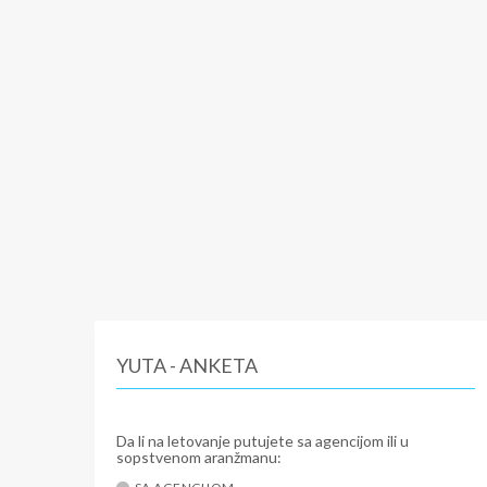
YUTA - ANKETA
Da li na letovanje putujete sa agencijom ili u
sopstvenom aranžmanu: