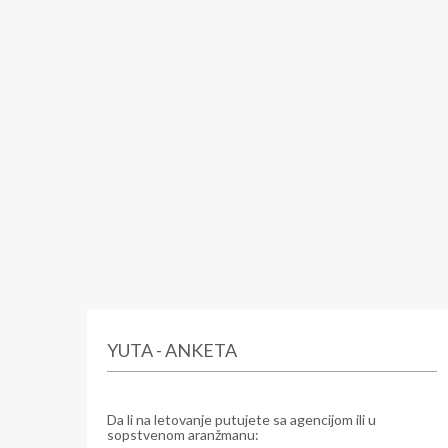
YUTA - ANKETA
Da li na letovanje putujete sa agencijom ili u
sopstvenom aranžmanu: