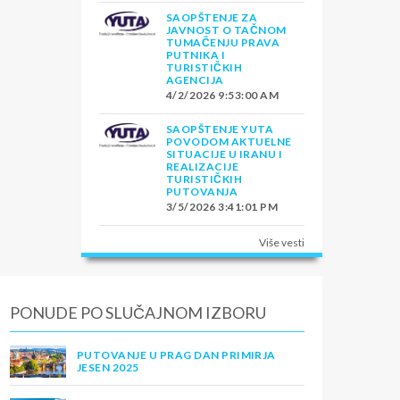
SAOPŠTENJE ZA
JAVNOST O TAČNOM
TUMAČENJU PRAVA
PUTNIKA I
TURISTIČKIH
AGENCIJA
4/2/2026 9:53:00 AM
SAOPŠTENJE YUTA
POVODOM AKTUELNE
SITUACIJE U IRANU I
REALIZACIJE
TURISTIČKIH
PUTOVANJA
3/5/2026 3:41:01 PM
Više vesti
PONUDE PO SLUČAJNOM IZBORU
PUTOVANJE U PRAG DAN PRIMIRJA
JESEN 2025