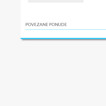
krevetac
destinaci
troškove
POVEZANE PONUDE