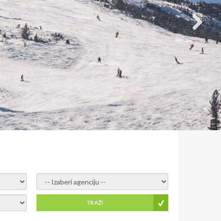
- izaberi agenciju -
TRAŽI