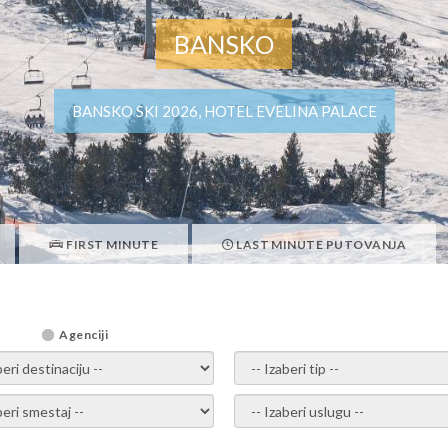
BANSKO
BANSKO SKI 2026, HOTEL EVELINA PALACE
FIRST MINUTE
LAST MINUTE PUTOVANJA
Agenciji
i destinaciju -
- izaberi tip -
ite smestaj -
- Izaberite uslugu -