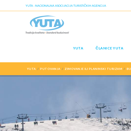
YUTA - NACIONALNA ASOCIJACIJA TURISTIČKIH AGENCIJA
YUTA
ČLANICE YUTA
YUTA
PUTOVANJA
ZIMOVANJE ILI PLANINSKI TURIZAM
BU