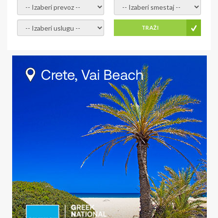
- izaberi prevoz -
- Izaberite smestaj -
- Izaberite uslugu -
TRAŽI