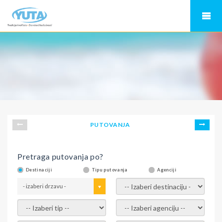
PUTOVANJA
Pretraga putovanja po?
Destinaciji
Tipu putovanja
Agenciji
- izaberi drzavu -
- izaberi destinaciju -
- izaberi tip -
- izaberi agenciju -