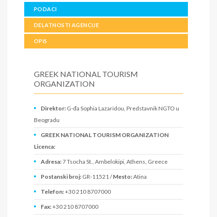
PODACI
DELATNOSTI AGENCIJE
OPIS
GREEK NATIONAL TOURISM
ORGANIZATION
Direktor:
G-đa Sophia Lazaridou, Predstavnik NGTO u
Beogradu
GREEK NATIONAL TOURISM ORGANIZATION
Licenca:
Adresa:
7 Tsocha St., Ambelokipi, Athens, Greece
Postanski broj:
GR-11521 /
Mesto:
Atina
Telefon:
+30 210 8707000
Fax:
+30 210 8707000