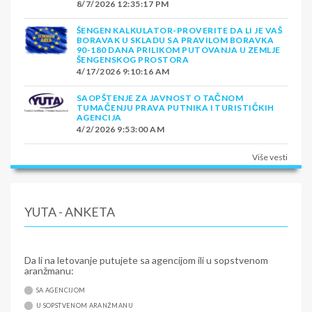
8/7/2026 12:35:17 PM
ŠENGEN KALKULATOR-PROVERITE DA LI JE VAŠ
BORAVAK U SKLADU SA PRAVILOM BORAVKA
90-180 DANA PRILIKOM PUTOVANJA U ZEMLJE
ŠENGENSKOG PROSTORA
4/17/2026 9:10:16 AM
SAOPŠTENJE ZA JAVNOST O TAČNOM
TUMAČENJU PRAVA PUTNIKA I TURISTIČKIH
AGENCIJA
4/2/2026 9:53:00 AM
Više vesti
YUTA - ANKETA
Da li na letovanje putujete sa agencijom ili u sopstvenom
aranžmanu:
SA AGENCIJOM
U SOPSTVENOM ARANŽMANU