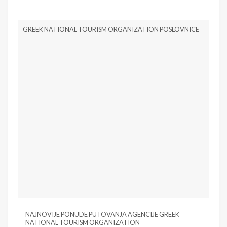
Email:
info@gnto.gr
GREEK NATIONAL TOURISM ORGANIZATION Web
GREEK NATIONAL TOURISM ORGANIZATION POSLOVNICE
sajt:
www.visitgreece.gr
PIB:
NAJNOVIJE PONUDE PUTOVANJA AGENCIJE GREEK
NATIONAL TOURISM ORGANIZATION