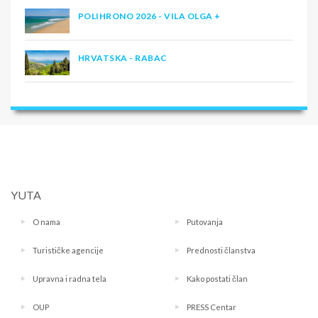
POLIHRONO 2026 - VILA OLGA +
HRVATSKA - RABAC
YUTA
O nama
Putovanja
Turističke agencije
Prednosti članstva
Upravna i radna tela
Kako postati član
OUP
PRESS Centar