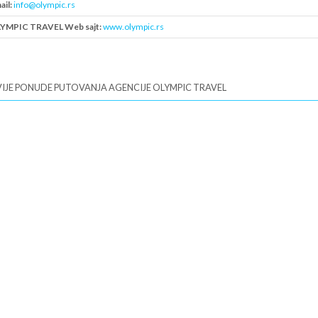
ail:
info@olympic.rs
YMPIC TRAVEL Web sajt:
www.olympic.rs
B:
107462053
IJE PONUDE PUTOVANJA AGENCIJE OLYMPIC TRAVEL