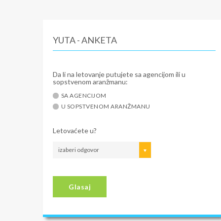
YUTA - ANKETA
Da li na letovanje putujete sa agencijom ili u
sopstvenom aranžmanu:
SA AGENCIJOM
U SOPSTVENOM ARANŽMANU
Letovaćete u?
izaberi odgovor
Glasaj