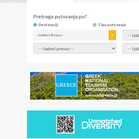
Pretraga putovanja po?
Destinaciji
Tipu putovanja
- izaberi drzavu -
- izaber
- izaberi prevoz -
- Izaber