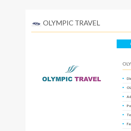
OLYMPIC TRAVEL
OLY
Di
OL
Ad
Po
Te
Fa