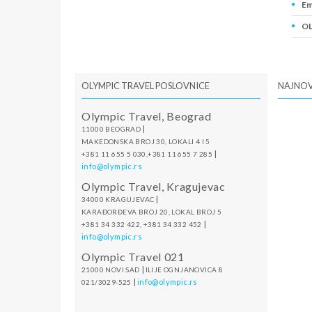
Em
OL
PI
OLYMPIC TRAVEL POSLOVNICE
NAJNOV
Olympic Travel, Beograd
|
11000 BEOGRAD
MAKEDONSKA BROJ 30, LOKALI 4 I 5
|
+381 11 655 5 030,+381 11 655 7 285
info@olympic.rs
Olympic Travel, Kragujevac
|
34000 KRAGUJEVAC
KARAĐORĐEVA BROJ 20, LOKAL BROJ 5
|
+381 34 332 422, +381 34 332 452
info@olympic.rs
Olympic Travel 021
|
21000 NOVI SAD
ILIJE OGNJANOVICA 8
|
info@olympic.rs
021/3029-525