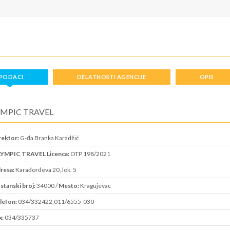
PODACI
DELATNOSTI AGENCIJE
OPIS
MPIC TRAVEL
rektor:
G-đa Branka Karadžić
YMPIC TRAVEL Licenca:
OTP 198/2021
resa:
Karađorđeva 20, lok. 5
stanski broj:
34000 /
Mesto:
Kragujevac
lefon:
034/332422,011/6555-030
x:
034/335737