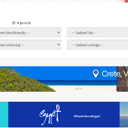
Agenciji
i destinaciju -
- izaberi tip -
ite smestaj -
- Izaberite uslugu -