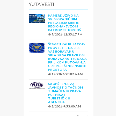
YUTA VESTI
KAMERE UŽIVO NA
SVIM GRANIČNIM
PRELAZIMA SRBIJE I
REGIONA–EVZONI
BATROVCI HORGOŠ
8/7/2026 12:35:17 PM
ŠENGEN KALKULATOR-
PROVERITE DA LI JE
VAŠ BORAVAK U
SKLADU SA PRAVILOM
BORAVKA 90-180 DANA
PRILIKOM PUTOVANJA
U ZEMLJE ŠENGENSKOG
PROSTORA
4/17/2026 9:10:16 AM
SAOPŠTENJE ZA
JAVNOST O TAČNOM
TUMAČENJU PRAVA
PUTNIKA I
TURISTIČKIH
AGENCIJA
4/2/2026 9:53:00 AM