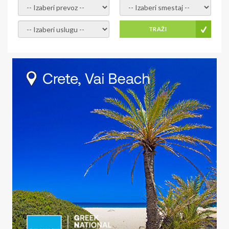
- izaberi prevoz -
- Izaberite smestaj -
- Izaberite uslugu -
TRAŽI