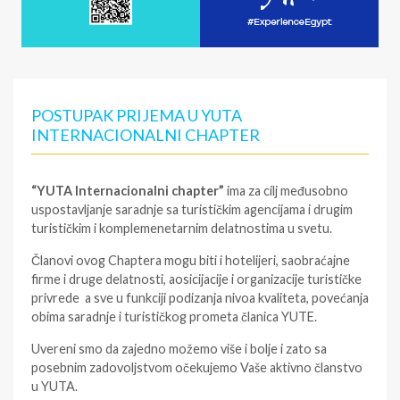
POSTUPAK PRIJEMA U YUTA
INTERNACIONALNI CHAPTER
“YUTA Internacionalni chapter”
ima za cilj međusobno
uspostavljanje saradnje sa turističkim agencijama i drugim
turističkim i komplemenetarnim delatnostima u svetu.
Članovi ovog Chaptera mogu biti i hotelijeri, saobraćajne
firme i druge delatnosti, aosicijacije i organizacije turističke
privrede a sve u funkciji podizanja nivoa kvaliteta, povećanja
obima saradnje i turističkog prometa članica YUTE.
Uvereni smo da zajedno možemo više i bolje i zato sa
posebnim zadovoljstvom očekujemo Vaše aktivno članstvo
u YUTA.