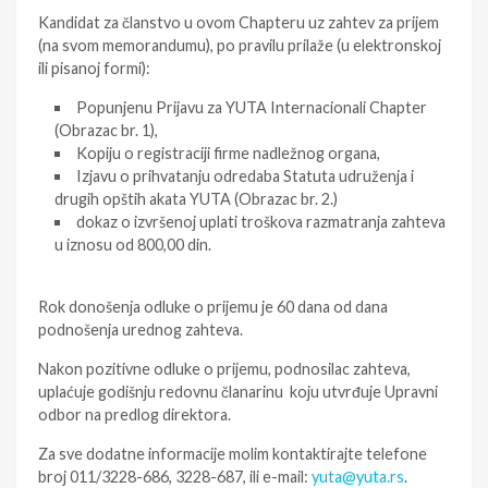
Kandidat za članstvo u ovom Chapteru uz zahtev za prijem
(na svom memorandumu), po pravilu prilaže (u elektronskoj
ili pisanoj formi):
Popunjenu Prijavu za YUTA Internacionali Chapter
(Obrazac br. 1),
Kopiju o registraciji firme nadležnog organa,
Izjavu o prihvatanju odredaba Statuta udruženja i
drugih opštih akata YUTA (Obrazac br. 2.)
dokaz o izvršenoj uplati troškova razmatranja zahteva
u iznosu od 800,00 din.
Rok donošenja odluke o prijemu je 60 dana od dana
podnošenja urednog zahteva.
Nakon pozitivne odluke o prijemu, podnosilac zahteva,
uplaćuje godišnju redovnu članarinu koju utvrđuje Upravni
odbor na predlog direktora.
Za sve dodatne informacije molim kontaktirajte telefone
broj 011/3228-686, 3228-687, ili e-mail:
yuta@yuta.rs
.