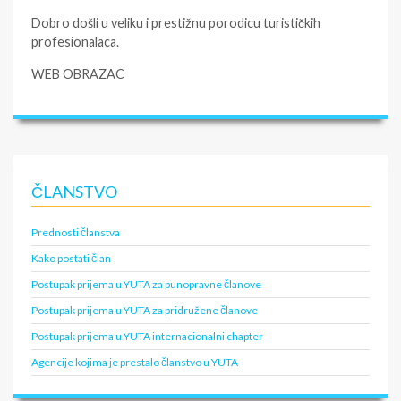
Dobro došli u veliku i prestižnu porodicu turističkih
profesionalaca.
WEB OBRAZAC
ČLANSTVO
Prednosti članstva
Kako postati član
Postupak prijema u YUTA za punopravne članove
Postupak prijema u YUTA za pridružene članove
Postupak prijema u YUTA internacionalni chapter
Agencije kojima je prestalo članstvo u YUTA