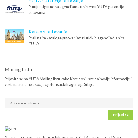
YUTA Garancija putovanja
Putujte sigurno sa agencijama u sistemu YUTA garancija
putovanja
Katalozi putovanja
Prelistajte kataloge putovanja turističkih agencija članica
YUTA
Mailing Lista
Prijavite se na YUTA Mailing listu kako biste dobili sve najnovije informacije i
vesti nacionalne asocijacije turističkih agencija Srbije.
Prijavi se
Nacionalna asocijacija turističkih agencija - YUTA osnovana je 16. aprila