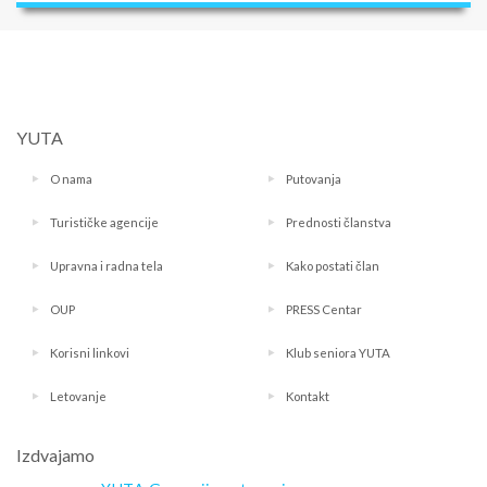
YUTA
O nama
Putovanja
Turističke agencije
Prednosti članstva
Upravna i radna tela
Kako postati član
OUP
PRESS Centar
Korisni linkovi
Klub seniora YUTA
Letovanje
Kontakt
Izdvajamo