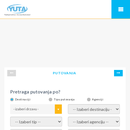
PUTOVANJA
Pretraga putovanja po?
Destinaciji
Tipu putovanja
Agenciji
- izaberi drzavu -
- izaberi destinaciju -
- izaberi tip -
- izaberi agenciju -