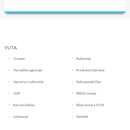
YUTA
O nama
Putovanja
Turističke agencije
Prednosti članstva
Upravna i radna tela
Kako postati član
OUP
PRESS Centar
Korisni linkovi
Klub seniora YUTA
Letovanje
Kontakt