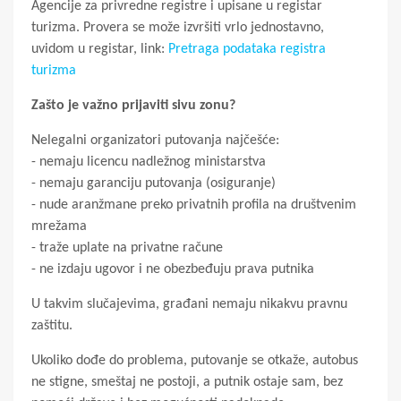
Agencije za privredne registre i upisane u registar
turizma. Provera se može izvršiti vrlo jednostavno,
uvidom u registar, link:
Pretraga podataka registra
turizma
Zašto je važno prijaviti sivu zonu?
Nelegalni organizatori putovanja najčešće:
- nemaju licencu nadležnog ministarstva
- nemaju garanciju putovanja (osiguranje)
- nude aranžmane preko privatnih profila na društvenim
mrežama
- traže uplate na privatne račune
- ne izdaju ugovor i ne obezbeđuju prava putnika
U takvim slučajevima, građani nemaju nikakvu pravnu
zaštitu.
Ukoliko dođe do problema, putovanje se otkaže, autobus
ne stigne, smeštaj ne postoji, a putnik ostaje sam, bez