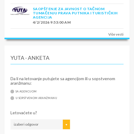
SAOPŠTENJE ZA JAVNOST O TAČNOM
TUMAČENJU PRAVA PUTNIKA I TURISTIČKIH
AGENCIJA
4/2/2026 9:53:00 AM
Više vesti
YUTA - ANKETA
Da li na letovanje putujete sa agencijom ili u sopstvenom
aranžmanu:
SA AGENCIJOM
U SOPSTVENOM ARANŽMANU
Letovaćete u?
izaberi odgovor