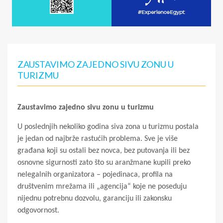
ZAUSTAVIMO ZAJEDNO SIVU ZONU U
TURIZMU
Zaustavimo zajedno sivu zonu u turizmu
U poslednjih nekoliko godina siva zona u turizmu postala
je jedan od najbrže rastućih problema. Sve je više
građana koji su ostali bez novca, bez putovanja ili bez
osnovne sigurnosti zato što su aranžmane kupili preko
nelegalnih organizatora – pojedinaca, profila na
društvenim mrežama ili „agencija“ koje ne poseduju
nijednu potrebnu dozvolu, garanciju ili zakonsku
odgovornost.