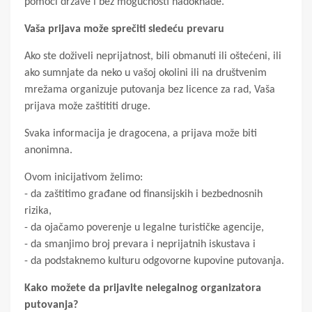
pomoći države i bez mogućnosti nadoknade.
Vaša prijava može sprečiti sledeću prevaru
Ako ste doživeli neprijatnost, bili obmanuti ili oštećeni, ili
ako sumnjate da neko u vašoj okolini ili na društvenim
mrežama organizuje putovanja bez licence za rad, Vaša
prijava može zaštititi druge.
Svaka informacija je dragocena, a prijava može biti
anonimna.
Ovom inicijativom želimo:
- da zaštitimo građane od finansijskih i bezbednosnih
rizika,
- da ojačamo poverenje u legalne turističke agencije,
- da smanjimo broj prevara i neprijatnih iskustava i
- da podstaknemo kulturu odgovorne kupovine putovanja.
Kako možete da prijavite nelegalnog organizatora
putovanja?