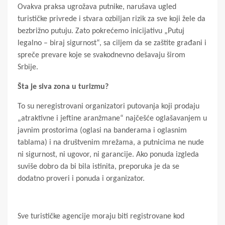
Ovakva praksa ugrožava putnike, narušava ugled
turističke privrede i stvara ozbiljan rizik za sve koji žele da
bezbrižno putuju. Zato pokrećemo inicijativu „Putuj
legalno – biraj sigurnost“, sa ciljem da se zaštite građani i
spreče prevare koje se svakodnevno dešavaju širom
Srbije.
Šta je siva zona u turizmu?
To su neregistrovani organizatori putovanja koji prodaju
„atraktivne i jeftine aranžmane“ najčešće oglašavanjem u
javnim prostorima (oglasi na banderama i oglasnim
tablama) i na društvenim mrežama, a putnicima ne nude
ni sigurnost, ni ugovor, ni garancije. Ako ponuda izgleda
suviše dobro da bi bila istinita, preporuka je da se
dodatno proveri i ponuda i organizator.
Sve turističke agencije moraju biti registrovane kod