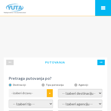
PUTOVANJA
Pretraga putovanja po?
Destinaciji
Tipu putovanja
Agenciji
- izaberi drzavu -
- izaberi destinaciju -
- izaberi tip -
- izaberi agenciju -