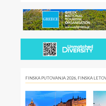
FINSKA PUTOVANJA 2026, FINSKA LETO
Helsinki
Rovaniemi (Laponija)
BROJ PONUDA:
BROJ PONUDA:
1
0