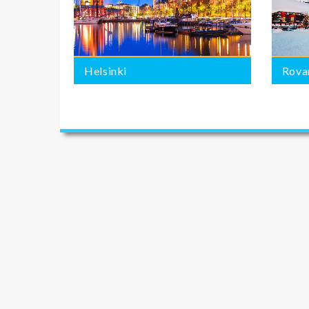
Helsinki
Rovan