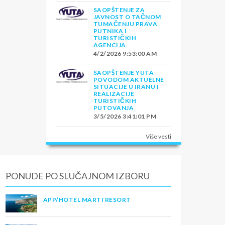
SAOPŠTENJE ZA
JAVNOST O TAČNOM
TUMAČENJU PRAVA
PUTNIKA I
TURISTIČKIH
AGENCIJA
4/2/2026 9:53:00 AM
SAOPŠTENJE YUTA
POVODOM AKTUELNE
SITUACIJE U IRANU I
REALIZACIJE
TURISTIČKIH
PUTOVANJA
3/5/2026 3:41:01 PM
Više vesti
PONUDE PO SLUČAJNOM IZBORU
APP/HOTEL MARTI RESORT