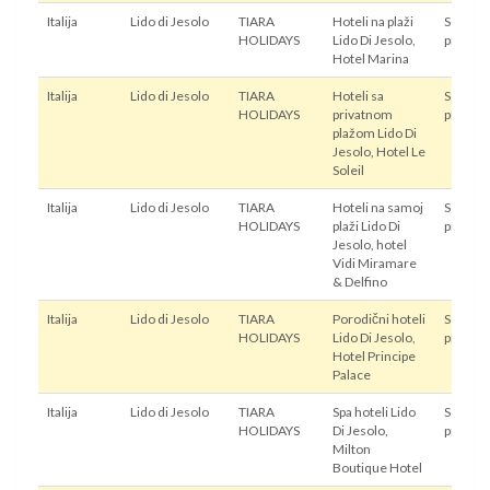
Italija
Lido di Jesolo
TIARA
Hoteli na plaži
Sopstve
HOLIDAYS
Lido Di Jesolo,
prevoz
Hotel Marina
Italija
Lido di Jesolo
TIARA
Hoteli sa
Sopstve
HOLIDAYS
privatnom
prevoz
plažom Lido Di
Jesolo, Hotel Le
Soleil
Italija
Lido di Jesolo
TIARA
Hoteli na samoj
Sopstve
HOLIDAYS
plaži Lido Di
prevoz
Jesolo, hotel
Vidi Miramare
& Delfino
Italija
Lido di Jesolo
TIARA
Porodični hoteli
Sopstve
HOLIDAYS
Lido Di Jesolo,
prevoz
Hotel Principe
Palace
Italija
Lido di Jesolo
TIARA
Spa hoteli Lido
Sopstve
HOLIDAYS
Di Jesolo,
prevoz
Milton
Boutique Hotel