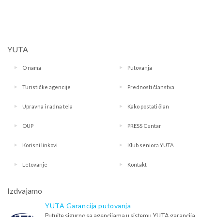
YUTA
O nama
Putovanja
Turističke agencije
Prednosti članstva
Upravna i radna tela
Kako postati član
OUP
PRESS Centar
Korisni linkovi
Klub seniora YUTA
Letovanje
Kontakt
Izdvajamo
YUTA Garancija putovanja
Putujte sigurno sa agencijama u sistemu YUTA garancija