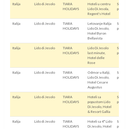
Italija
Lido di Jesolo
TIARA
Hoteli u centru
Sopstve
HOLIDAYS
Lido Di Jesola,
prevoz
Regent's Hotel
Italija
Lido di Jesolo
TIARA
Letovanje Italija
Sopstve
HOLIDAYS
Lido Di Jesolo,
prevoz
Hotel Byron
Bellavista
Italija
Lido di Jesolo
TIARA
Lido Di Jesolo
Sopstve
HOLIDAYS
last minute,
prevoz
Hotel delle
Rose
Italija
Lido di Jesolo
TIARA
Odmor u Italiji,
Sopstve
HOLIDAYS
Lido Di Jesolo,
prevoz
Hotel Cesare
Augustus
Italija
Lido di Jesolo
TIARA
Hoteli sa
Sopstve
HOLIDAYS
popustom Lido
prevoz
Di Jesolo, Hotel
& Resort Gallia
Italija
Lido di Jesolo
TIARA
Hoteli sa 4* Lido
Sopstve
HOLIDAYS
Di Jesolo, Hotel
prevoz