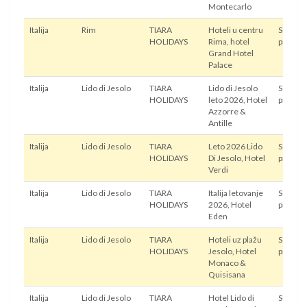
Montecarlo
Italija
Rim
TIARA
Hoteli u centru
Sopstve
HOLIDAYS
Rima, hotel
prevoz
Grand Hotel
Palace
Italija
Lido di Jesolo
TIARA
Lido di Jesolo
Sopstve
HOLIDAYS
leto 2026, Hotel
prevoz
Azzorre &
Antille
Italija
Lido di Jesolo
TIARA
Leto 2026 Lido
Sopstve
HOLIDAYS
Di Jesolo, Hotel
prevoz
Verdi
Italija
Lido di Jesolo
TIARA
Italija letovanje
Sopstve
HOLIDAYS
2026, Hotel
prevoz
Eden
Italija
Lido di Jesolo
TIARA
Hoteli uz plažu
Sopstve
HOLIDAYS
Jesolo, Hotel
prevoz
Monaco &
Quisisana
Italija
Lido di Jesolo
TIARA
Hotel Lido di
Sopstve