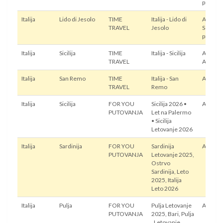
prevoz
Italija
Lido di Jesolo
TIME
Italija - Lido di
Autobus
TRAVEL
Jesolo
Sopstve
prevoz
Italija
Sicilija
TIME
Italija - Sicilija
Autobus
TRAVEL
Avion
Italija
San Remo
TIME
Italija - San
Autobu
TRAVEL
Remo
Italija
Sicilija
FOR YOU
Sicilija 2026 •
Avion
PUTOVANJA
Let na Palermo
• Sicilija
Letovanje 2026
Italija
Sardinija
FOR YOU
Sardinija
Avion
PUTOVANJA
Letovanje 2025,
Ostrvo
Sardinija, Leto
2025, Italija
Leto 2026
Italija
Pulja
FOR YOU
Pulja Letovanje
Avion
PUTOVANJA
2025, Bari, Pulja
, Letovanje