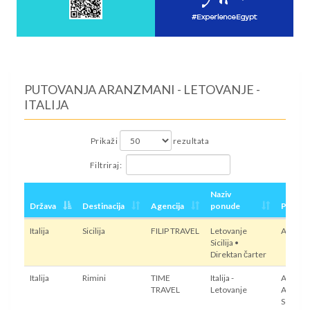
PUTOVANJA ARANZMANI - LETOVANJE -
ITALIJA
Prikaži
rezultata
Filtriraj:
Naziv
Država
Destinacija
Agencija
ponude
Prevoz
Italija
Sicilija
FILIP TRAVEL
Letovanje
Avion
Sicilija •
Direktan čarter
Italija
Rimini
TIME
Italija -
Autobus
TRAVEL
Letovanje
Avion,
Sopstve