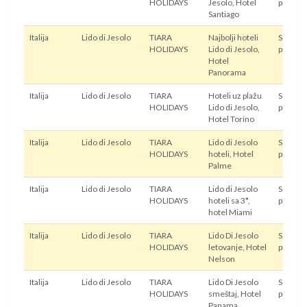
HOLIDAYS
Jesolo, Hotel
prevoz
Santiago
Italija
Lido di Jesolo
TIARA
Najbolji hoteli
Sopstve
HOLIDAYS
Lido di Jesolo,
prevoz
Hotel
Panorama
Italija
Lido di Jesolo
TIARA
Hoteli uz plažu
Sopstve
HOLIDAYS
Lido di Jesolo,
prevoz
Hotel Torino
Italija
Lido di Jesolo
TIARA
Lido di Jesolo
Sopstve
HOLIDAYS
hoteli, Hotel
prevoz
Palme
Italija
Lido di Jesolo
TIARA
Lido di Jesolo
Sopstve
HOLIDAYS
hoteli sa 3*,
prevoz
hotel Miami
Italija
Lido di Jesolo
TIARA
Lido Di Jesolo
Sopstve
HOLIDAYS
letovanje, Hotel
prevoz
Nelson
Italija
Lido di Jesolo
TIARA
Lido Di Jesolo
Sopstve
HOLIDAYS
smeštaj, Hotel
prevoz
Panama