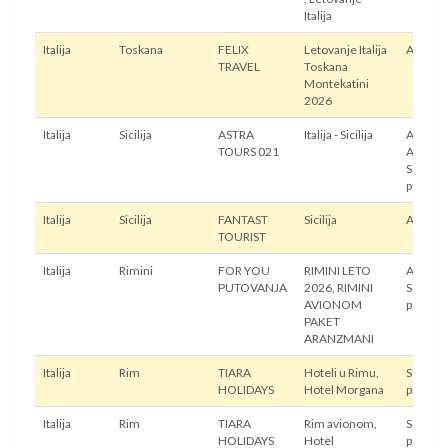
Italija
Italija
Toskana
FELIX
Letovanje Italija
Autobu
TRAVEL
Toskana
Montekatini
2026
Italija
Sicilija
ASTRA
Italija - Sicilija
Autobus
TOURS 021
Avion,
Sopstve
prevoz
Italija
Sicilija
FANTAST
Sicilija
Autobu
TOURIST
Italija
Rimini
FOR YOU
RIMINI LETO
Avion,
PUTOVANJA
2026, RIMINI
Sopstve
AVIONOM
prevoz
PAKET
ARANZMANI
Italija
Rim
TIARA
Hoteli u Rimu,
Sopstve
HOLIDAYS
Hotel Morgana
prevoz
Italija
Rim
TIARA
Rim avionom,
Sopstve
HOLIDAYS
Hotel
prevoz