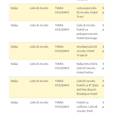
Italija
Lido di Jesolo
TIARA
Letovanje Lido
Sopstve
HOLIDAYS
Di Jesolo, Hotel
prevoz
Trevi
Italija
Lido di Jesolo
TIARA
Lido di Jesolo,
Sopstve
HOLIDAYS
hoteli sa
prevoz
polupansionom,
Hotel Domingo
Italija
Lido di Jesolo
TIARA
Smeštaj Lido Di
Sopstve
HOLIDAYS
Jesolo, Hotel
prevoz
Tropical
Italija
Lido di Jesolo
TIARA
Italija leto 2026,
Sopstve
HOLIDAYS
Lido Di Jeoslo,
prevoz
Hotel Helios
Italija
Lido di Jesolo
TIARA
Lido Di Jesolo
Sopstve
HOLIDAYS
hoteli sa 4*, Baia
prevoz
del Mar Beach
Boutique Hotel
Italija
Lido di Jesolo
TIARA
Hoteli sa
Sopstve
HOLIDAYS
ručkom, Lido di
prevoz
Jesolo, Park