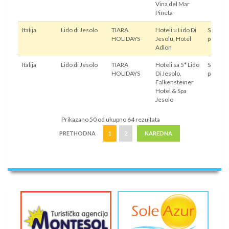
Vina del Mar
Pineta
Italija
Lido di Jesolo
TIARA
Hoteli u Lido Di
Sopstve
HOLIDAYS
Jesolu, Hotel
prevoz
Adlon
Italija
Lido di Jesolo
TIARA
Hoteli sa 5* Lido
Sopstve
HOLIDAYS
Di Jesolo,
prevoz
Falkensteiner
Hotel & Spa
Jesolo
Prikazano 50 od ukupno 64 rezultata
PRETHODNA
1
2
NAREDNA