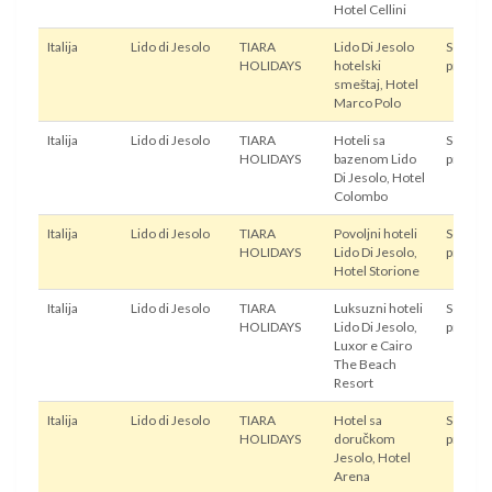
Hotel Cellini
Italija
Lido di Jesolo
TIARA
Lido Di Jesolo
Sopstve
HOLIDAYS
hotelski
prevoz
smeštaj, Hotel
Marco Polo
Italija
Lido di Jesolo
TIARA
Hoteli sa
Sopstve
HOLIDAYS
bazenom Lido
prevoz
Di Jesolo, Hotel
Colombo
Italija
Lido di Jesolo
TIARA
Povoljni hoteli
Sopstve
HOLIDAYS
Lido Di Jesolo,
prevoz
Hotel Storione
Italija
Lido di Jesolo
TIARA
Luksuzni hoteli
Sopstve
HOLIDAYS
Lido Di Jesolo,
prevoz
Luxor e Cairo
The Beach
Resort
Italija
Lido di Jesolo
TIARA
Hotel sa
Sopstve
HOLIDAYS
doručkom
prevoz
Jesolo, Hotel
Arena