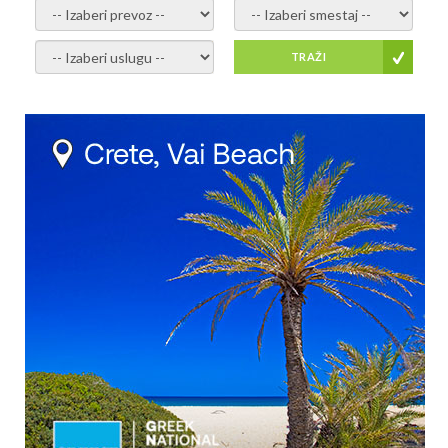
- izaberi prevoz -
- Izaberite smestaj -
- Izaberite uslugu -
TRAŽI