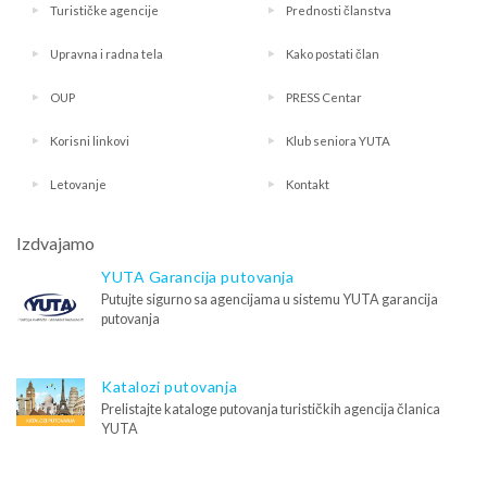
Turističke agencije
Prednosti članstva
Upravna i radna tela
Kako postati član
OUP
PRESS Centar
Korisni linkovi
Klub seniora YUTA
Letovanje
Kontakt
Izdvajamo
YUTA Garancija putovanja
Putujte sigurno sa agencijama u sistemu YUTA garancija
putovanja
Katalozi putovanja
Prelistajte kataloge putovanja turističkih agencija članica
YUTA