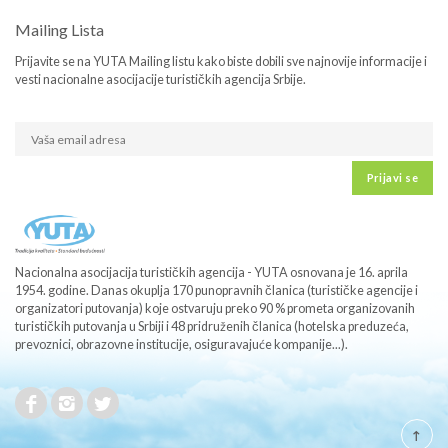
Mailing Lista
Prijavite se na YUTA Mailing listu kako biste dobili sve najnovije informacije i
vesti nacionalne asocijacije turističkih agencija Srbije.
Prijavi se
Nacionalna asocijacija turističkih agencija - YUTA osnovana je 16. aprila
1954. godine. Danas okuplja 170 punopravnih članica (turističke agencije i
organizatori putovanja) koje ostvaruju preko 90 % prometa organizovanih
turističkih putovanja u Srbiji i 48 pridruženih članica (hotelska preduzeća,
prevoznici, obrazovne institucije, osiguravajuće kompanije...).