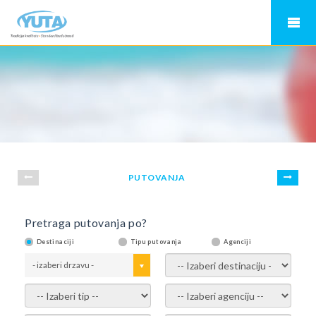
PUTOVANJA
Pretraga putovanja po?
Destinaciji
Tipu putovanja
Agenciji
- izaberi drzavu -
- izaberi destinaciju -
- izaberi tip -
- izaberi agenciju -