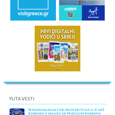
YUTA VESTI
ŠENGEN KALKULATOR-PROVERITE DA LI JE VAŠ
BORAVAK U SKLADU SA PRAVILOM BORAVKA