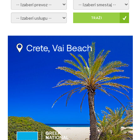
- izaberi prevoz -
- Izaberite smestaj -
- Izaberite uslugu -
TRAŽI