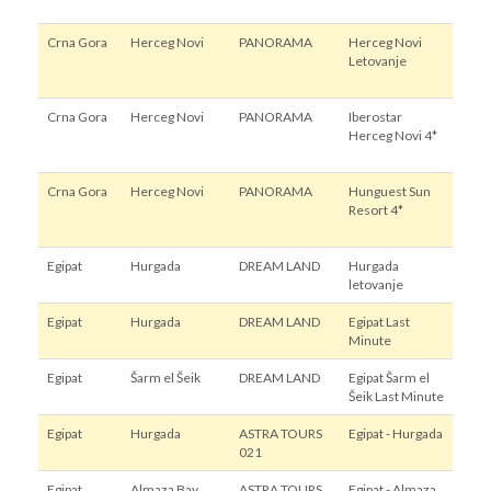
prev
Crna Gora
Herceg Novi
PANORAMA
Herceg Novi
Avio
Letovanje
Sops
prev
Crna Gora
Herceg Novi
PANORAMA
Iberostar
Avio
Herceg Novi 4*
Sops
prev
Crna Gora
Herceg Novi
PANORAMA
Hunguest Sun
Avio
Resort 4*
Sops
prev
Egipat
Hurgada
DREAM LAND
Hurgada
Avio
letovanje
Egipat
Hurgada
DREAM LAND
Egipat Last
Avio
Minute
Egipat
Šarm el Šeik
DREAM LAND
Egipat Šarm el
Avio
Šeik Last Minute
Egipat
Hurgada
ASTRA TOURS
Egipat - Hurgada
Avio
021
Egipat
Almaza Bay
ASTRA TOURS
Egipat - Almaza
Avio