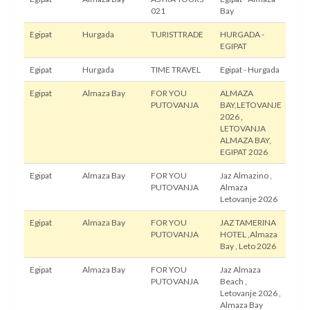
021
Bay
Egipat
Hurgada
TURISTTRADE
HURGADA -
Avio
EGIPAT
Egipat
Hurgada
TIME TRAVEL
Egipat - Hurgada
Avio
Egipat
Almaza Bay
FOR YOU
ALMAZA
Avio
PUTOVANJA
BAY,LETOVANJE
2026 ,
LETOVANJA
ALMAZA BAY,
EGIPAT 2026
Egipat
Almaza Bay
FOR YOU
Jaz Almazino ,
Avio
PUTOVANJA
Almaza
Letovanje 2026
Egipat
Almaza Bay
FOR YOU
JAZ TAMERINA
Avio
PUTOVANJA
HOTEL ,Almaza
Bay , Leto 2026
Egipat
Almaza Bay
FOR YOU
Jaz Almaza
Avio
PUTOVANJA
Beach ,
Letovanje 2026 ,
Almaza Bay