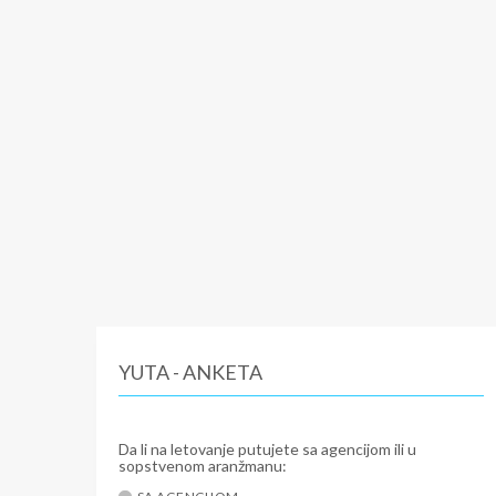
YUTA - ANKETA
Da li na letovanje putujete sa agencijom ili u
sopstvenom aranžmanu: