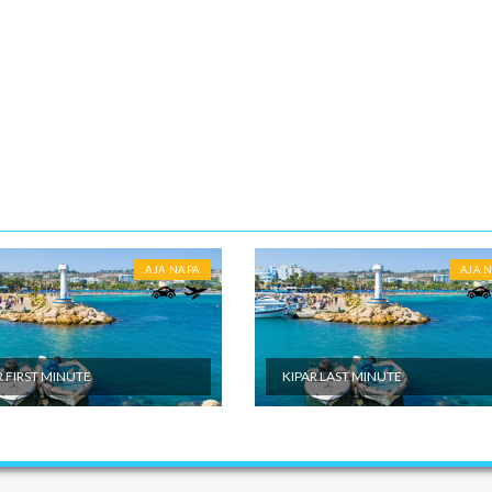
 kursu Narodne Banke Srbije, na dan uplate.
U JE UKLJUČENO
 avionom prema programu putovanja ● Smeštaj u dvokrevetnoj sobi u
ategorije tri zvezdice ● Razgledanja prema programu ● Usluge licencir
ukoliko nije individualno putovanje) ● Troškovi organizovanja putovanja
U NIJE UKLJUČENO
ativni izleti ● Međunarodno putno zdravstveno osiguranje ● Individualni
AJA NAPA
AJA 
R FIRST MINUTE
KIPAR LAST MINUTE