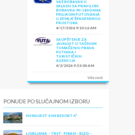
VAŠ BORAVAK U
SKLADU SA PRAVILOM
BORAVKA 90-180 DANA
PRILIKOM PUTOVANJA
U ZEMLJE ŠENGENSKOG
PROSTORA
4/17/2026 9:10:16 AM
SAOPŠTENJE ZA
JAVNOST O TAČNOM
TUMAČENJU PRAVA
PUTNIKA I
TURISTIČKIH
AGENCIJA
4/2/2026 9:53:00 AM
Više vesti
PONUDE PO SLUČAJNOM IZBORU
HUNGUEST SUN RESORT 4*
LJUBLJANA – TRST- PIRAN – BLED –