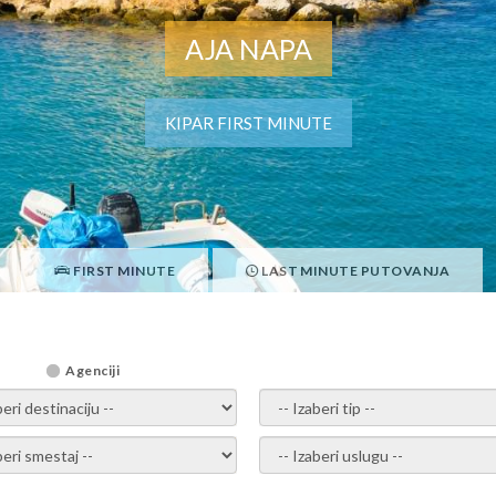
AJA NAPA
KIPAR FIRST MINUTE
FIRST MINUTE
LAST MINUTE PUTOVANJA
Agenciji
i destinaciju -
- izaberi tip -
ite smestaj -
- Izaberite uslugu -