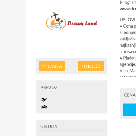
Program 
www.dre
USLOVI
● Cena p
srednjem
zaključi
najkasni
iznosa c
● Plaćan
agencije,
11
DANA
10
NOĆI
Visa, Ma
rate bez
rata (sa
PREVOZ
Intesa-e
CENA
SMENE
7 / 10 /
NAPOM
USLUGA
Cena put