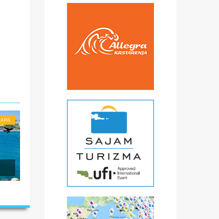
anog
NAPA