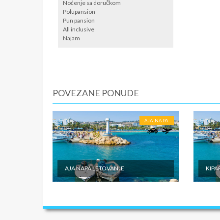
srednjem
Noćenje sa doručkom
Polupansion
U CEN
Pun pansion
All inclusive
● Prevoz
Najam
hotelu k
vodiča (
U CEN
● Fakult
POVEZANE PONUDE
troškovi
AJA NAPA
AJA NAPA LETOVANJE
KIPA