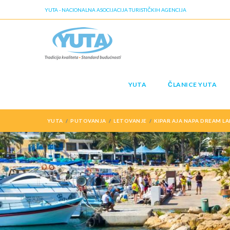
YUTA - NACIONALNA ASOCIJACIJA TURISTIČKIH AGENCIJA
YUTA
ČLANICE YUTA
YUTA
PUTOVANJA
LETOVANJE
KIPAR AJA NAPA DREAM LA