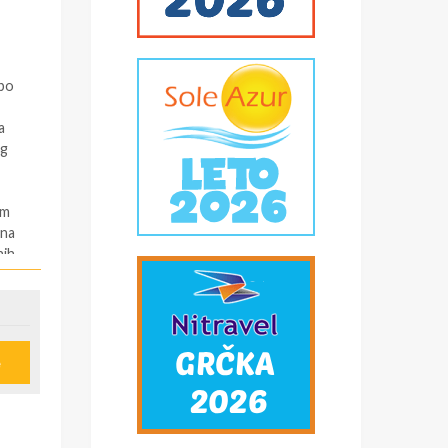
 po
a
og
om
 na
nih
e
o