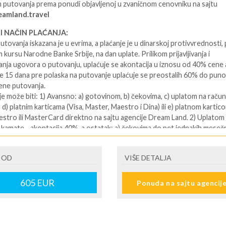
putovanja prema ponudi objavljenoj u zvaničnom cenovniku na sajtu
amland.travel
 I NAČIN PLAĆANJA:
utovanja iskazana je u evrima, a plaćanje je u dinarskoj protivvrednosti,
 kursu Narodne Banke Srbije, na dan uplate. Prilikom prijavljivanja i
vanja ugovora o putovanju, uplaćuje se akontacija u iznosu od 40% cene 
je 15 dana pre polaska na putovanje uplaćuje se preostalih 60% do pun
ene putovanja.
je može biti: 1) Avansno: a) gotovinom, b) čekovima, c) uplatom na račun
 d) platnim karticama (Visa, Master, Maestro i Dina) ili e) platnom kartic
estro ili MasterCard direktno na sajtu agencije Dream Land. 2) Uplatom
 kamate - akontacija 40%, a ostatak: a) čekovima do pet jednakih meseč
 datumima 10. ili 20. u mesecu); b) platnim karticama (Visa, Master Banca
) na maksimalno pet mesečnih rata;
 OD
VIŠE DETALJA
605
EUR
Ponuda na sajtu agencij
 11 / 14 NOĆI
ENE O CENI
ovanja iskazana je u evrima, a plaćanje je u dinarskoj protivvrednosti, p