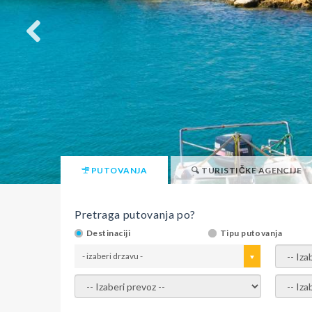
PUTOVANJA
TURISTIČKE AGENCIJE
Pretraga putovanja po?
Destinaciji
Tipu putovanja
- izaberi drzavu -
- izaber
- izaberi prevoz -
- Izaber