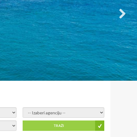
- izaberi agenciju -
TRAŽI