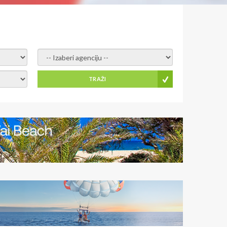
- izaberi agenciju -
TRAŽI