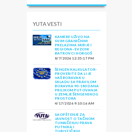
YUTA VESTI
KAMERE UŽIVO NA
SVIM GRANIČNIM
PRELAZIMA SRBIJE I
REGIONA–EVZONI
BATROVCI HORGOŠ
8/7/2026 12:35:17 PM
ŠENGEN KALKULATOR-
PROVERITE DA LI JE
VAŠ BORAVAK U
SKLADU SA PRAVILOM
BORAVKA 90-180 DANA
PRILIKOM PUTOVANJA
U ZEMLJE ŠENGENSKOG
PROSTORA
4/17/2026 9:10:16 AM
SAOPŠTENJE ZA
JAVNOST O TAČNOM
TUMAČENJU PRAVA
PUTNIKA I
TURISTIČKIH