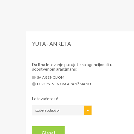
YUTA - ANKETA
Da li na letovanje putujete sa agencijom ili u
sopstvenom aranžmanu:
SA AGENCIJOM
U SOPSTVENOM ARANŽMANU
Letovaćete u?
izaberi odgovor
Glasaj