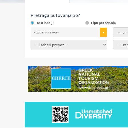
Pretraga putovanja po?
Destinaciji
Tipu putovanja
- izaberi drzavu -
- izaber
- izaberi prevoz -
- Izaber