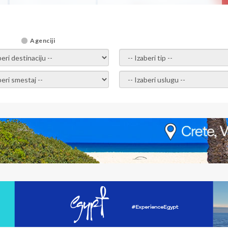
Agenciji
i destinaciju -
- izaberi tip -
ite smestaj -
- Izaberite uslugu -