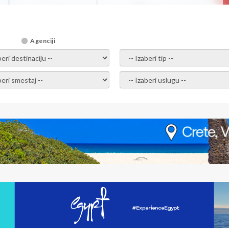
Agenciji
i destinaciju -
- izaberi tip -
ite smestaj -
- Izaberite uslugu -