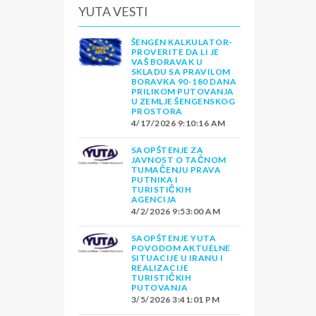
YUTA VESTI
ŠENGEN KALKULATOR-
PROVERITE DA LI JE
VAŠ BORAVAK U
SKLADU SA PRAVILOM
BORAVKA 90-180 DANA
PRILIKOM PUTOVANJA
U ZEMLJE ŠENGENSKOG
PROSTORA
4/17/2026 9:10:16 AM
SAOPŠTENJE ZA
JAVNOST O TAČNOM
TUMAČENJU PRAVA
PUTNIKA I
TURISTIČKIH
AGENCIJA
4/2/2026 9:53:00 AM
SAOPŠTENJE YUTA
POVODOM AKTUELNE
SITUACIJE U IRANU I
REALIZACIJE
TURISTIČKIH
PUTOVANJA
3/5/2026 3:41:01 PM