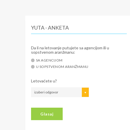
YUTA - ANKETA
Da li na letovanje putujete sa agencijom ili u
sopstvenom aranžmanu:
SA AGENCIJOM
U SOPSTVENOM ARANŽMANU
Letovaćete u?
izaberi odgovor
Glasaj