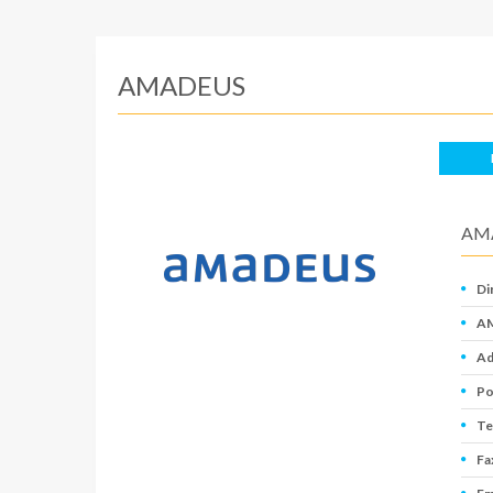
AMADEUS
AM
Di
AM
Ad
Po
Te
Fa