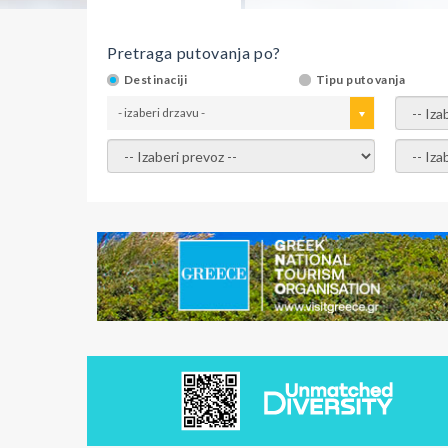
Pretraga putovanja po?
Destinaciji
Tipu putovanja
- izaberi drzavu -
- izaber
- izaberi prevoz -
- Izaber