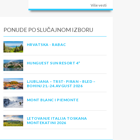
Više vesti
PONUDE PO SLUČAJNOM IZBORU
HRVATSKA - RABAC
HUNGUEST SUN RESORT 4*
LJUBLJANA – TRST- PIRAN – BLED –
BOHINJ 21.-24.AVGUST 2026
MONT BLANC I PIEMONTE
LETOVANJE ITALIJA TOSKANA
MONTEKATINI 2026