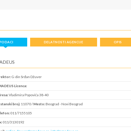
PODACI
DELATNOSTI AGENCIJE
OPIS
ADEUS
rektor:
G-din Srđan Džuver
ADEUS Licenca:
resa:
Vladimira Popovića 38-40
stanski broj:
11070 /
Mesto:
Beograd - Novi Beograd
lefon:
011/7155105
x:
011/3130192