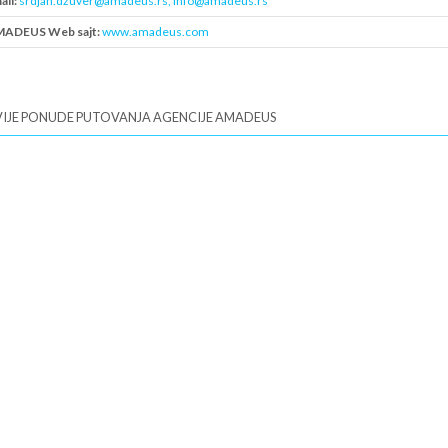
ail:
srdjan.dzuver@amadeus.rs, info@amadeus.rs
ADEUS Web sajt:
www.amadeus.com
B:
100136519
IJE PONUDE PUTOVANJA AGENCIJE AMADEUS