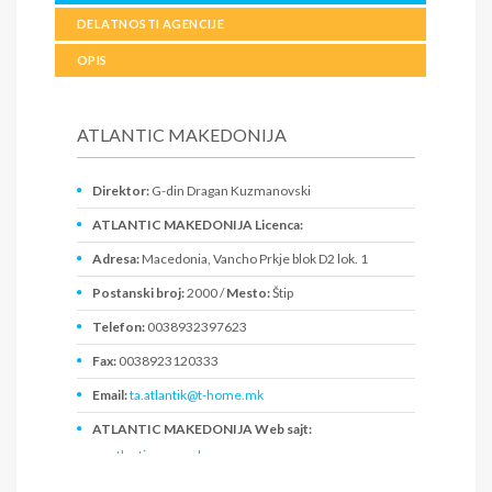
DELATNOSTI AGENCIJE
OPIS
ATLANTIC MAKEDONIJA
Direktor:
G-din Dragan Kuzmanovski
ATLANTIC MAKEDONIJA Licenca:
Adresa:
Macedonia, Vancho Prkje blok D2 lok. 1
Postanski broj:
2000 /
Mesto:
Štip
Telefon:
0038932397623
Fax:
0038923120333
Email:
ta.atlantik@t-home.mk
ATLANTIC MAKEDONIJA Web sajt:
www.atlantic.com.mk
PIB: