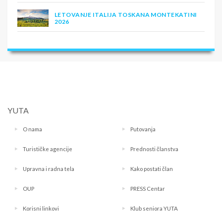
LETOVANJE ITALIJA TOSKANA MONTEKATINI
2026
YUTA
O nama
Putovanja
Turističke agencije
Prednosti članstva
Upravna i radna tela
Kako postati član
OUP
PRESS Centar
Korisni linkovi
Klub seniora YUTA