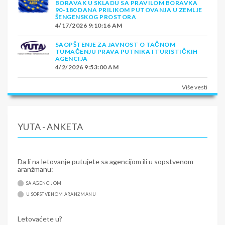
BORAVAK U SKLADU SA PRAVILOM BORAVKA
90-180 DANA PRILIKOM PUTOVANJA U ZEMLJE
ŠENGENSKOG PROSTORA
4/17/2026 9:10:16 AM
SAOPŠTENJE ZA JAVNOST O TAČNOM
TUMAČENJU PRAVA PUTNIKA I TURISTIČKIH
AGENCIJA
4/2/2026 9:53:00 AM
Više vesti
YUTA - ANKETA
Da li na letovanje putujete sa agencijom ili u sopstvenom
aranžmanu:
SA AGENCIJOM
U SOPSTVENOM ARANŽMANU
Letovaćete u?