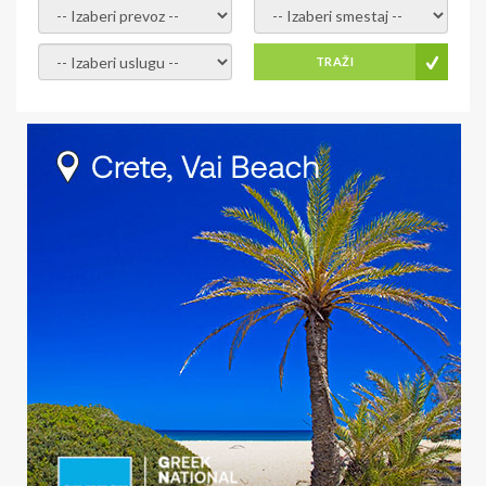
- izaberi prevoz -
- Izaberite smestaj -
- Izaberite uslugu -
TRAŽI