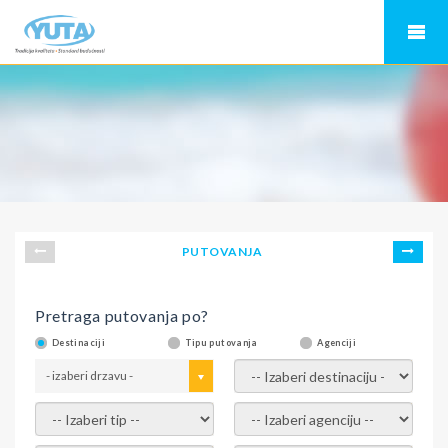
PUTOVANJA
Pretraga putovanja po?
Destinaciji
Tipu putovanja
Agenciji
- izaberi drzavu -
- izaberi destinaciju -
- izaberi tip -
- izaberi agenciju -