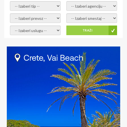
- izaberi tip -
- izaberi agenciju -
- izaberi prevoz -
- Izaberite smestaj -
- Izaberite uslugu -
TRAŽI