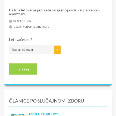
Da li na letovanje putujete sa agencijom ili u sopstvenom
aranžmanu:
SA AGENCIJOM
U SOPSTVENOM ARANŽMANU
Letovaćete u?
izaberi odgovor
Glasaj
ČLANICE PO SLUČAJNOM IZBORU
ASTRA TOURS 021