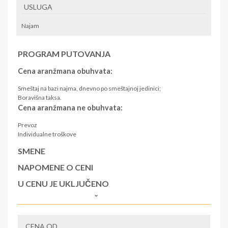
USLUGA
Najam
PROGRAM PUTOVANJA
Cena aranžmana obuhvata:
Smeštaj na bazi najma, dnevno po smeštajnoj jedinici;
Boravišna taksa.
Cena aranžmana ne obuhvata:
Prevoz
Individualne troškove
SMENE
NAPOMENE O CENI
U CENU JE UKLJUČENO
U CENU NIJE UKLJUČENO
CENA OD