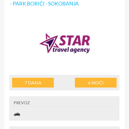
- PARK BORIĆI - SOKOBANJA
7
DANA
6
NOĆI
PREVOZ