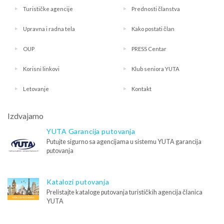
Turističke agencije
Prednosti članstva
Upravna i radna tela
Kako postati član
OUP
PRESS Centar
Korisni linkovi
Klub seniora YUTA
Letovanje
Kontakt
Izdvajamo
YUTA Garancija putovanja
Putujte sigurno sa agencijama u sistemu YUTA garancija
putovanja
Katalozi putovanja
Prelistajte kataloge putovanja turističkih agencija članica
YUTA