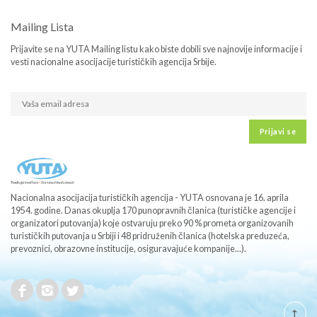
Mailing Lista
Prijavite se na YUTA Mailing listu kako biste dobili sve najnovije informacije i
vesti nacionalne asocijacije turističkih agencija Srbije.
Prijavi se
Nacionalna asocijacija turističkih agencija - YUTA osnovana je 16. aprila
1954. godine. Danas okuplja 170 punopravnih članica (turističke agencije i
organizatori putovanja) koje ostvaruju preko 90 % prometa organizovanih
turističkih putovanja u Srbiji i 48 pridruženih članica (hotelska preduzeća,
prevoznici, obrazovne institucije, osiguravajuće kompanije...).