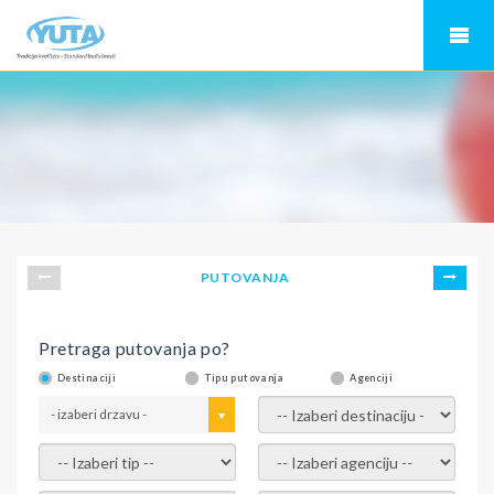
PUTOVANJA
Pretraga putovanja po?
Destinaciji
Tipu putovanja
Agenciji
- izaberi drzavu -
- izaberi destinaciju -
- izaberi tip -
- izaberi agenciju -