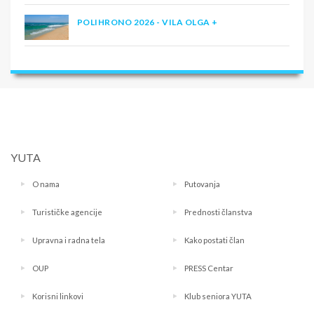
POLIHRONO 2026 - VILA OLGA +
YUTA
O nama
Putovanja
Turističke agencije
Prednosti članstva
Upravna i radna tela
Kako postati član
OUP
PRESS Centar
Korisni linkovi
Klub seniora YUTA