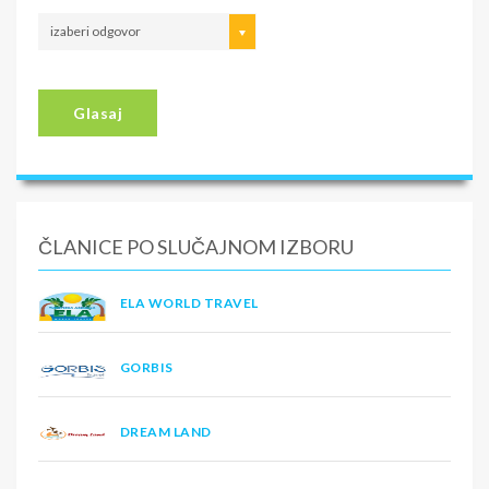
izaberi odgovor
Glasaj
ČLANICE PO SLUČAJNOM IZBORU
ELA WORLD TRAVEL
GORBIS
DREAM LAND