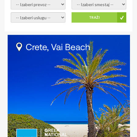
- izaberi prevoz -
- Izaberite smestaj -
- Izaberite uslugu -
TRAŽI