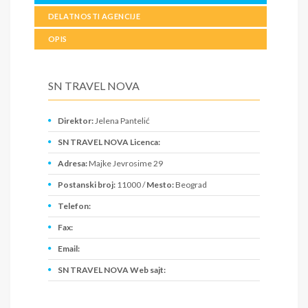
DELATNOSTI AGENCIJE
OPIS
SN TRAVEL NOVA
Direktor:
Jelena Pantelić
SN TRAVEL NOVA Licenca:
Adresa:
Majke Jevrosime 29
Postanski broj:
11000 /
Mesto:
Beograd
Telefon:
Fax:
Email:
SN TRAVEL NOVA Web sajt:
PIB:
108671330