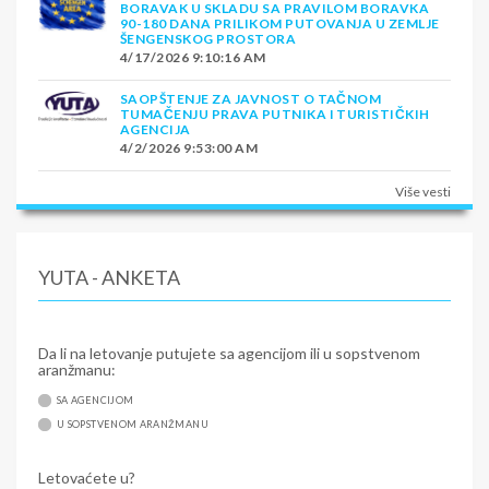
BORAVAK U SKLADU SA PRAVILOM BORAVKA
90-180 DANA PRILIKOM PUTOVANJA U ZEMLJE
ŠENGENSKOG PROSTORA
4/17/2026 9:10:16 AM
SAOPŠTENJE ZA JAVNOST O TAČNOM
TUMAČENJU PRAVA PUTNIKA I TURISTIČKIH
AGENCIJA
4/2/2026 9:53:00 AM
Više vesti
YUTA - ANKETA
Da li na letovanje putujete sa agencijom ili u sopstvenom
aranžmanu:
SA AGENCIJOM
U SOPSTVENOM ARANŽMANU
Letovaćete u?