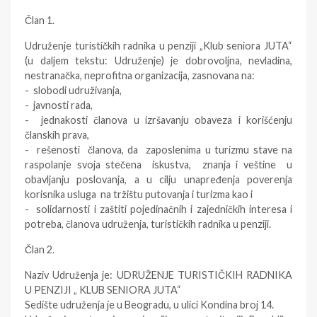
Član 1.
Udruženje turističkih radnika u penziji „Klub seniora JUTA“
(u daljem tekstu: Udruženje) je dobrovoljna, nevladina,
nestranačka, neprofitna organizacija, zasnovana na:
- slobodi udruživanja,
- javnosti rada,
- jednakosti članova u izršavanju obaveza i korišćenju
članskih prava,
- rešenosti članova, da zaposlenima u turizmu stave na
raspolanje svoja stečena iskustva, znanja i veštine u
obavljanju poslovanja, a u cilju unapređenja poverenja
korisnika usluga na tržištu putovanja i turizma kao i
- solidarnosti i zaštiti pojedinačnih i zajedničkih interesa i
potreba, članova udruženja, turističkih radnika u penziji.
Član 2.
Naziv Udruženja je: UDRUŽENJE TURISTIČKIH RADNIKA
U PENZIJI „ KLUB SENIORA JUTA“
Sedište udruženja je u Beogradu, u ulici Kondina broj 14.