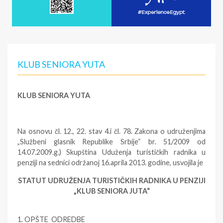
KLUB SENIORA YUTA
KLUB SENIORA YUTA
Na osnovu čl. 12., 22. stav 4.i čl. 78. Zakona o udruženjima
„Službeni glasnik Republike Srbije“ br. 51/2009 od
14.07.2009.g.) Skupština Uduženja turističkih radnika u
penziji na sednici održanoj 16.aprila 2013. godine, usvojila je
STATUT UDRUŽENJA TURISTIČKIH RADNIKA U PENZIJI
„KLUB SENIORA JUTA“
1. OPŠTE ODREDBE