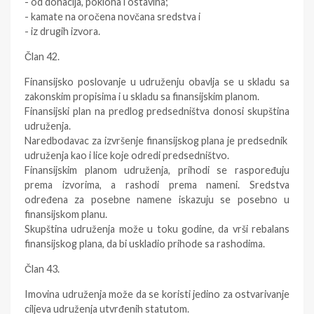
- od donacija, poklona i ostavina;
- kamate na oročena novčana sredstva i
- iz drugih izvora.
Član 42.
Finansijsko poslovanje u udruženju obavlja se u skladu sa
zakonskim propisima i u skladu sa finansijskim planom.
Finansijski plan na predlog predsedništva donosi skupština
udruženja.
Naredbodavac za izvršenje finansijskog plana je predsednik
udruženja kao i lice koje odredi predsedništvo.
Finansijskim planom udruženja, prihodi se raspoređuju
prema izvorima, a rashodi prema nameni. Sredstva
određena za posebne namene iskazuju se posebno u
finansijskom planu.
Skupština udruženja može u toku godine, da vrši rebalans
finansijskog plana, da bi uskladio prihode sa rashodima.
Član 43.
Imovina udruženja može da se koristi jedino za ostvarivanje
ciljeva udruženja utvrđenih statutom.