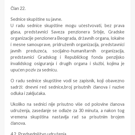
Član 22.
Sednice skupštine su javne.
U radu sednice skupštine mogu učestvovati, bez prava
glasa, predstavnici Saveza penzionera Srbije, Gradske
organizacije penzionera Beograda, državnih organa, lokalne
i mesne samouprave, pridruženih organizacija, predstavnici
javnih preduzeća, socijalno-humanitarnih organizacija,
predstavnici Gradskog i Republičkog fonda penzijsko
invalidskog osiguranja i drugih organa i službi, kojima je
upućen poziv za sednicu.
O radu sednice skupštine vodi se zapisnik, koji obavezno
sadrži: dnevni red sednice,broj prisutnih članova i nazive
odluka i zaključaka.
Ukoliko na sednici nije prisutno više od polovine članova
udruženja, zasedanje se odlaže za 30 minuta, a nakon tog
vremena skupština nastavlja rad sa prisutnim brojem
članova.
4.2. Predsedništvo udruženja