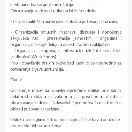
međunarodna saradnja udružnjnja;
Obrazovanje kadrova i etika turističkih radnika.
- Izrada analitičkih materijala iz oblasti putovanja i turizma;
- Organizacija stručnih rasprava, diskusija i donošenje
zaključaka radi prezentacije javnostim, organima i
organizacijama koje deluju u oblasti donetih zaključaka;
- Organizacija skupova, manifestacija, izložbi i tematskih
„radionica“(Work Shops);
Kao i obavljanje drugih aktivnosti kada je to neohodno za
ostvarenje ciljeva udružnjnja.
Član 9.
Udruženje može da obavlja određene oblike privrednih
delatnostiu skladu sa zakonom , a posebno u oblatima
obrazovanja kadrova, izdavačkih i promotivnih delatnosti u
oblasti putovanja i turizma.
Odluku o drugim delatnostima kojima će se baviti uduženje
donosi skupština udruženja.