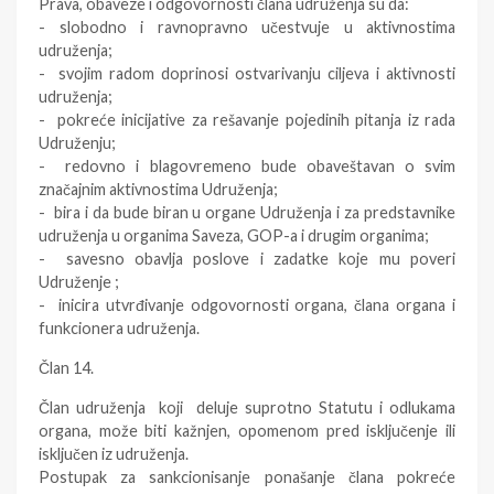
Prava, obaveze i odgovornosti člana udruženja su da:
- slobodno i ravnopravno učestvuje u aktivnostima
udruženja;
- svojim radom doprinosi ostvarivanju ciljeva i aktivnosti
udruženja;
- pokreće inicijative za rešavanje pojedinih pitanja iz rada
Udruženju;
- redovno i blagovremeno bude obaveštavan o svim
značajnim aktivnostima Udruženja;
- bira i da bude biran u organe Udruženja i za predstavnike
udruženja u organima Saveza, GOP-a i drugim organima;
- savesno obavlja poslove i zadatke koje mu poveri
Udruženje ;
- inicira utvrđivanje odgovornosti organa, člana organa i
funkcionera udruženja.
Član 14.
Član udruženja koji deluje suprotno Statutu i odlukama
organa, može biti kažnjen, opomenom pred isključenje ili
isključen iz udruženja.
Postupak za sankcionisanje ponašanje člana pokreće