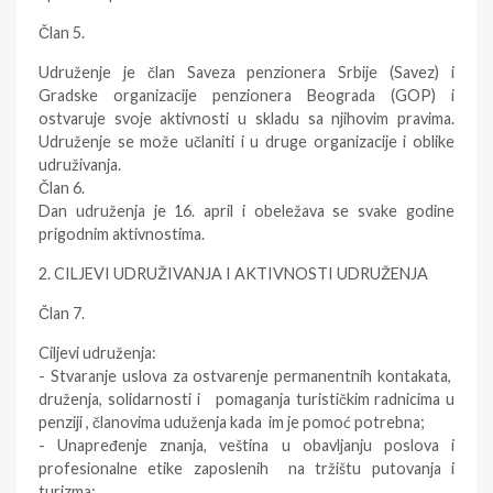
Član 5.
Udruženje je član Saveza penzionera Srbije (Savez) i
Gradske organizacije penzionera Beograda (GOP) i
ostvaruje svoje aktivnosti u skladu sa njihovim pravima.
Udruženje se može učlaniti i u druge organizacije i oblike
udruživanja.
Član 6.
Dan udruženja je 16. april i obeležava se svake godine
prigodnim aktivnostima.
2. CILJEVI UDRUŽIVANJA I AKTIVNOSTI UDRUŽENJA
Član 7.
Ciljevi udruženja:
- Stvaranje uslova za ostvarenje permanentnih kontakata,
druženja, solidarnosti i pomaganja turističkim radnicima u
penziji , članovima uduženja kada im je pomoć potrebna;
- Unapređenje znanja, veština u obavljanju poslova i
profesionalne etike zaposlenih na tržištu putovanja i
turizma;