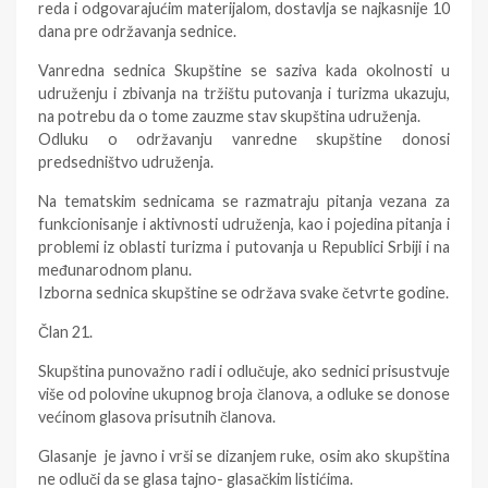
reda i odgovarajućim materijalom, dostavlja se najkasnije 10
dana pre održavanja sednice.
Vanredna sednica Skupštine se saziva kada okolnosti u
udruženju i zbivanja na tržištu putovanja i turizma ukazuju,
na potrebu da o tome zauzme stav skupština udruženja.
Odluku o održavanju vanredne skupštine donosi
predsedništvo udruženja.
Na tematskim sednicama se razmatraju pitanja vezana za
funkcionisanje i aktivnosti udruženja, kao i pojedina pitanja i
problemi iz oblasti turizma i putovanja u Republici Srbiji i na
međunarodnom planu.
Izborna sednica skupštine se održava svake četvrte godine.
Član 21.
Skupština punovažno radi i odlučuje, ako sednici prisustvuje
više od polovine ukupnog broja članova, a odluke se donose
većinom glasova prisutnih članova.
Glasanje je javno i vrši se dizanjem ruke, osim ako skupština
ne odluči da se glasa tajno- glasačkim listićima.