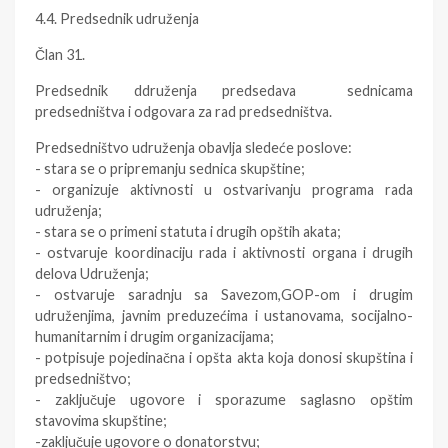
4.4. Predsednik udruženja
Član 31.
Predsednik ddruženja predsedava sednicama
predsedništva i odgovara za rad predsedništva.
Predsedništvo udruženja obavlja sledeće poslove:
- stara se o pripremanju sednica skupštine;
- organizuje aktivnosti u ostvarivanju programa rada
udruženja;
- stara se o primeni statuta i drugih opštih akata;
- ostvaruje koordinaciju rada i aktivnosti organa i drugih
delova Udruženja;
- ostvaruje saradnju sa Savezom,GOP-om i drugim
udruženjima, javnim preduzećima i ustanovama, socijalno-
humanitarnim i drugim organizacijama;
- potpisuje pojedinačna i opšta akta koja donosi skupština i
predsedništvo;
- zaključuje ugovore i sporazume saglasno opštim
stavovima skupštine;
-zaključuje ugovore o donatorstvu;