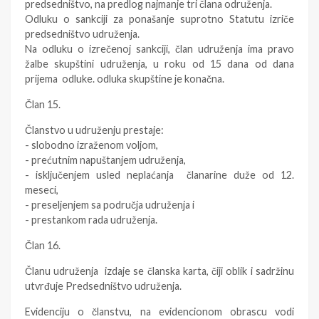
predsedništvo, na predlog najmanje tri člana odruženja.
Odluku o sankciji za ponašanje suprotno Statutu izriče
predsedništvo udruženja.
Na odluku o izrečenoj sankciji, član udruženja ima pravo
žalbe skupštini udruženja, u roku od 15 dana od dana
prijema odluke. odluka skupštine je konačna.
Član 15.
Članstvo u udruženju prestaje:
- slobodno izraženom voljom,
- prećutnim napuštanjem udruženja,
- isključenjem usled neplaćanja članarine duže od 12.
meseci,
- preseljenjem sa područja udruženja i
- prestankom rada udruženja.
Član 16.
Članu udruženja izdaje se članska karta, čiji oblik i sadržinu
utvrđuje Predsedništvo udruženja.
Evidenciju o članstvu, na evidencionom obrascu vodi