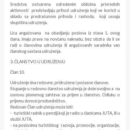
Sredstva ostvarena određenim oblicima privrednih
aktivnosti predstavljaju prihod udruženja koji se koristi u
skladu sa predračunom prihoda i rashoda, koji usvaja
skupština udruženja.
Lica angažovana na obavljanju poslova iz stava 1. ovog
člana, imaju prava na novčanu naknadu, bez obzira da li se
radi o članovima udruženja ili angažovanih saradnika van
članskog sastava udruženja.
3. ČLANSTVO U UDRUŽENJU
Član 10.
Udruženje ima redovne, pridružene i počasne članove.
Stupanje u redovno članstvo udruženja je dobrovoljno a na
osnovu pismenog zahteva za prijem u članstvo. Odluku o
prijemu donosi predsedništvo.
Redovan Član udruženja može biti:
- turistički radnik u penziji,koji je radio u članicama JUTA, ili u
službi JUTA,
- na poslovima turističkog razvoja, promocije, organizacije,