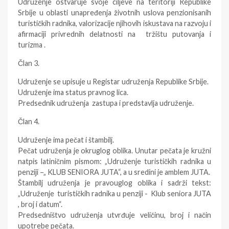
Udruženje ostvaruje svoje ciljeve na teritoriji Republike
Srbije u oblasti unapređenja životnih uslova penzionisanih
turističkih radnika, valorizacije njihovih iskustava na razvoju i
afirmaciji privrednih delatnosti na tržištu putovanja i
turizma .
Član 3.
Udruženje se upisuje u Registar udruženja Republike Srbije.
Udruženje ima status pravnog lica.
Predsednik udruženja zastupa i predstavlja udruženje.
Član 4.
Udruženje ima pečat i štambilj.
Pečat udruženja je okruglog oblika. Unutar pečata je kružni
natpis latiničnim pismom: „Udruženje turističkih radnika u
penziji –„ KLUB SENIORA JUTA“, a u sredini je amblem JUTA.
Štambilj udruženja je pravouglog oblika i sadrži tekst:
„Udruženje turističkih radnika u penziji - Klub seniora JUTA
, broj i datum“.
Predsedništvo udruženja utvrđuje veličinu, broj i način
upotrebe pečata.