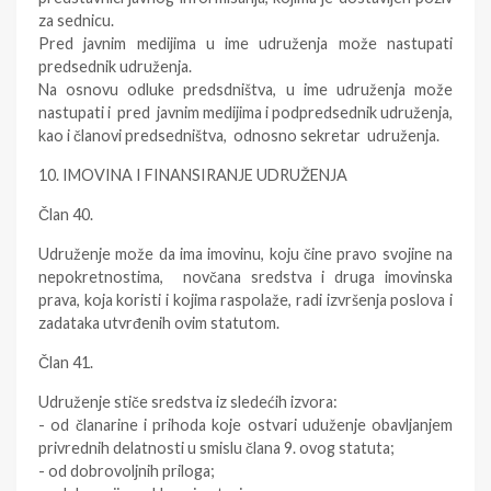
za sednicu.
Pred javnim medijima u ime udruženja može nastupati
predsednik udruženja.
Na osnovu odluke predsdništva, u ime udruženja može
nastupati i pred javnim medijima i podpredsednik udruženja,
kao i članovi predsedništva, odnosno sekretar udruženja.
10. IMOVINA I FINANSIRANJE UDRUŽENJA
Član 40.
Udruženje može da ima imovinu, koju čine pravo svojine na
nepokretnostima, novčana sredstva i druga imovinska
prava, koja koristi i kojima raspolaže, radi izvršenja poslova i
zadataka utvrđenih ovim statutom.
Član 41.
Udruženje stiče sredstva iz sledećih izvora:
- od članarine i prihoda koje ostvari uduženje obavljanjem
privrednih delatnosti u smislu člana 9. ovog statuta;
- od dobrovoljnih priloga;