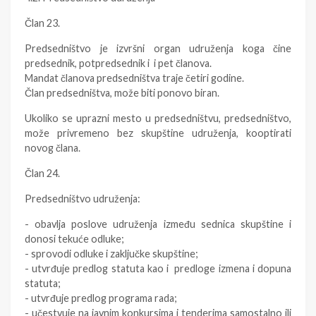
Član 23.
Predsedništvo je izvršni organ udruženja koga čine
predsednik, potpredsednik i i pet članova.
Mandat članova predsedništva traje četiri godine.
Član predsedništva, može biti ponovo biran.
Ukoliko se uprazni mesto u predsedništvu, predsedništvo,
može privremeno bez skupštine udruženja, kooptirati
novog člana.
Član 24.
Predsedništvo udruženja:
- obavlja poslove udruženja između sednica skupštine i
donosi tekuće odluke;
- sprovodi odluke i zaključke skupštine;
- utvrđuje predlog statuta kao i predloge izmena i dopuna
statuta;
- utvrđuje predlog programa rada;
- učestvuje na javnim konkursima i tenderima samostalno ili