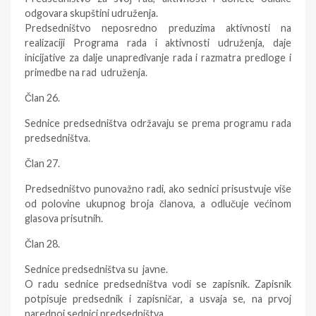
odgovara skupštini udruženja.
Predsedništvo neposredno preduzima aktivnosti na
realizaciji Programa rada i aktivnosti udruženja, daje
inicijative za dalje unapređivanje rada i razmatra predloge i
primedbe na rad udruženja.
Član 26.
Sednice predsedništva održavaju se prema programu rada
predsedništva.
Član 27.
Predsedništvo punovažno radi, ako sednici prisustvuje više
od polovine ukupnog broja članova, a odlučuje većinom
glasova prisutnih.
Član 28.
Sednice predsedništva su javne.
O radu sednice predsedništva vodi se zapisnik. Zapisnik
potpisuje predsednik i zapisničar, a usvaja se, na prvoj
narednoj sednici predsedništva.