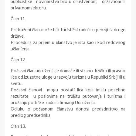
publicistike i novinarstva bilo u društvenom, državnom ili
privatnomsektoru.
Član 11.
Pridruženi član može biti turistički radnik u penziji iz druge
države.
Procedura za prijem u članstvo je ista kao i kod redovnog
učlanjenja.
Član 12.
Počasni član udruženja je domaće ili strano fizičko ili pravno
lice od izuzetne uloge u razvoju turizma u Republici Srbiji ili u
svetu.
Počasni članovi mogu postati lica koja imaju posebne
rezultate u poslovima na tržištu putovanja i turizma i
pružanju podrške radu i afirmaciji Udruženja.
Odluku o počasnom članstvu donosi predsdništvo na
predlog predsednika
Član 13.