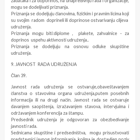
zadataka i za doporinos, na unapređivnju rada i organizacije,
mogu se dodeljivati priznanja.
Priznanja se dodeljuju članovima, fizičkim i pravnim licima koji
su svojim radom doprineli ili doprinose ostvarivanju ciljeva
udruženja.
Priznanja mogu biti:diplome , plakete, zahvalnice - za
doprinos uspehu aktivnosti udruženja..
Priznanja se dodeljuju na osnovu odluke skupštine
udruženja.
9. JAVNOST RADA UDRUŽENJA
Član 39.
Javnost rada udruženja se ostvaruje,obaveštavanjem
članstva o stavovima organa udruženja,putem posebnih
informacija ili na drugi način. Javnost rada se ostvaruje
davanjem saopštenja, izražavanjem stavova, intervjuima i
održavanjem konferencija za štampu.
Predsednik udruženja je odgovoran za obezbeđivanje
javnosti rada.
Sednicama skupštine i predsedništva, mogu prisustvovati
predstavnici javnog informisanja, kojima je dostavljen poziv