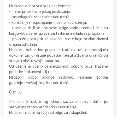
Nadzorni odbor vrši pregled i kontrolu:
- materijalno-finansijskog poslovanja;
- raspolaganja sredstvima udruženja;
- korišćenje i raspolaganje imovinom udruženja;
- utvrđuje da li se poslovne knjige vode uredno i da li su
knjigovodstvene isprave sastavljene u skladu sa propisima;
- pokreće postupak za naknadu štete koju pričine članovi
organa udruželja.
Nadzorni odbor ima pravo da traži na uvid odgovarajuću
dokumentaciju i druge podatke, radi utvrđivanja činjeničnog
stanja u okviru svojih zadataka.
Udruženje je dužno da nadzornom odboru pruži tražene
podatke idokumentaciju.
Nadzorni odbor podnosi redovno, najmanje jednom
godišnje, izveštaj skupštini udruženja.
Član 30.
Predsednik nadzornog odbora saziva sednice, a dužan je,
sazivatiina zahtev predsednika udruženja.
Nadzorni odbor za svoj rad odgovara skupštini.