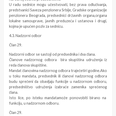
U radu sednice mogu učestvovati, bez prava odlučivanja,
predstvanici Saveza penzionera Srbije, Gradske organizacije
penzionera Beograda, predsednici državnih organa,organa
lokalne samouprave, javnih preduzeća i ustanova i drugi,
kojma je upućen poziv za sednicu.
4.3. Nadzorni odbor
Član 29.
Nadzorni odbor se sastoji od predsednika i dva člana.
Članove nadzornog odbora bira skupština udruženja iz
reda članova skupštine.
Mandat članovima nadzornog odbora traječetiri godine.Ako
u toku mandata, predsednik ili članovi nadzornog odbora
budu sprečeni da obavljaju funkcije u nadzornom odboru,
predsedništvo udruženja izabraće zamenika sprečenog
člana.
Isto lice, po isteku mandatamože ponovobiti birano na
funkciju, u nadzornom odboru.
Član 29.