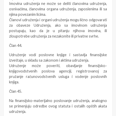
Imovina udruženja ne može se deliti članovima udruženja,
osnivačima, članovima organa udruženja, zaposlenima ili sa
njima povezanim licima.
Članovi udruženja i organi udruženja mogu lično odgovarati
za obaveze Udruženja, ako sa imovinom udruženja
postupaju, kao da je u pitanju njihova imovina, ili
zloupotrebe udruženja za nezakonite ili privatne svrhe.
Član 44.
Udruženje vodi poslovne knjige i sastavlja finansijske
izveštaje, u skladu sa zakonom i aktima udruženja.
Udruženje može poveriti, obavljanje finansijsko-
knjigovodstvenih poslova agenciji, registrovanoj za
pružanje računovodstvenih usluga i vođenje poslovnih
knjiga.
Član 45.
Na finansijsko-materijalno poslovanje udruženja, analogno
se primenjuju odredbe ovog statuta i ostalih opštih akata
udruženja.