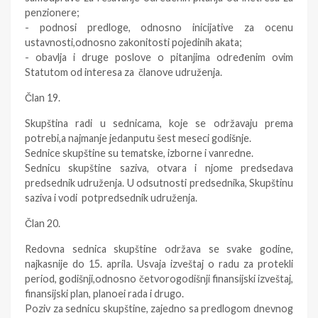
penzionere;
- podnosi predloge, odnosno inicijative za ocenu
ustavnosti,odnosno zakonitosti pojedinih akata;
- obavlja i druge poslove o pitanjima određenim ovim
Statutom od interesa za članove udruženja.
Član 19.
Skupština radi u sednicama, koje se održavaju prema
potrebi,a najmanje jedanputu šest meseci godišnje.
Sednice skupštine su tematske, izborne i vanredne.
Sednicu skupštine saziva, otvara i njome predsedava
predsednik udruženja. U odsutnosti predsednika, Skupštinu
saziva i vodi potpredsednik udruženja.
Član 20.
Redovna sednica skupštine održava se svake godine,
najkasnije do 15. aprila. Usvaja izveštaj o radu za protekli
period, godišnji,odnosno četvorogodišnji finansijski izveštaj,
finansijski plan, planoei rada i drugo.
Poziv za sednicu skupštine, zajedno sa predlogom dnevnog