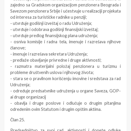
zajedno sa Gradskom organizacijom penzionera Beograda i
Savezom penzionera Srbije i učestvuje u realizaciji projekata
od interesa za turističke radnike u penziji;
- utvrđuje godišnji izveštaj o radu Udruženja;
- utvrđuje i odobrava godišnji finansijski izveštaj;
- utvrđuje predlog finansijskog plana udruženja;
- osniva komisije i radna tela, imenuje i razrešava njihove
članove;
- imenuje i razrešava sekretara Udruženja;
- predlaže obavljanje privredne i druge aktivnosti;
- razmatra materijalni položaj penzionera u turizmu i
probleme društvenih uslova i njihovog života;
- stara se o pravilnom korišćenju imovine i sredstava za rad
Udruženja;
- određuje predsatvnike udruženja u organe Saveza, GOP-
ai druge organizacij
- obavlja i druge poslove i odlučuje o drugim pitanjima
određenim ovim Statutom i drugim opštim aktima.
Član 25.
Predsedništvo za svoj rad, aktivnosti i donete odluke