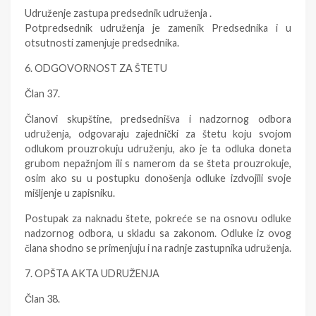
Udruženje zastupa predsednik udruženja .
Potpredsednik udruženja je zamenik Predsednika i u
otsutnosti zamenjuje predsednika.
6. ODGOVORNOST ZA ŠTETU
Član 37.
Članovi skupštine, predsednišva i nadzornog odbora
udruženja, odgovaraju zajednički za štetu koju svojom
odlukom prouzrokuju udruženju, ako je ta odluka doneta
grubom nepažnjom ili s namerom da se šteta prouzrokuje,
osim ako su u postupku donošenja odluke izdvojili svoje
mišljenje u zapisniku.
Postupak za naknadu štete, pokreće se na osnovu odluke
nadzornog odbora, u skladu sa zakonom. Odluke iz ovog
člana shodno se primenjuju i na radnje zastupnika udruženja.
7. OPŠTA AKTA UDRUŽENJA
Član 38.