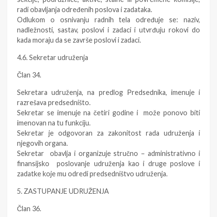
radi obavljanja određenih poslova i zadataka.
Odlukom o osnivanju radnih tela određuje se: naziv,
nadležnosti, sastav, poslovi i zadaci i utvrđuju rokovi do
kada moraju da se završe poslovi i zadaci.
4.6. Sekretar udruženja
Član 34.
Sekretara udruženja, na predlog Predsednika, imenuje i
razrešava predsedništo.
Sekretar se imenuje na četiri godine i može ponovo biti
imenovan na tu funkciju.
Sekretar je odgovoran za zakonitost rada udruženja i
njegovih organa.
Sekretar obavlja i organizuje stručno – administrativno i
finansijsko poslovanje udruženja kao i druge poslove i
zadatke koje mu odredi predsedništvo udruženja.
5. ZASTUPANJE UDRUŽENJA
Član 36.