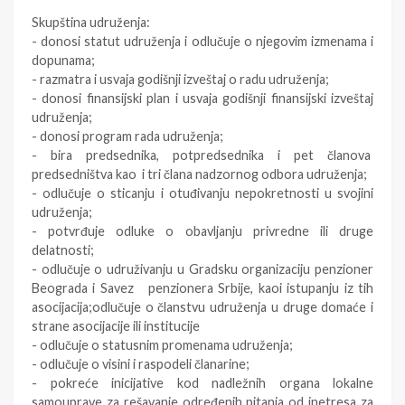
Skupština udruženja:
- donosi statut udruženja i odlučuje o njegovim izmenama i
dopunama;
- razmatra i usvaja godišnji izveštaj o radu udruženja;
- donosi finansijski plan i usvaja godišnji finansijski izveštaj
udruženja;
- donosi program rada udruženja;
- bira predsednika, potpredsednika i pet članova
predsedništva kao i tri člana nadzornog odbora udruženja;
- odlučuje o sticanju i otuđivanju nepokretnosti u svojini
udruženja;
- potvrđuje odluke o obavljanju privredne ili druge
delatnosti;
- odlučuje o udruživanju u Gradsku organizaciju penzioner
Beograda i Savez penzionera Srbije, kaoi istupanju iz tih
asocijacija;odlučuje o članstvu udruženja u druge domaće i
strane asocijacije ili institucije
- odlučuje o statusnim promenama udruženja;
- odlučuje o visini i raspodeli članarine;
- pokreće inicijative kod nadležnih organa lokalne
samouprave za rešavanje određenih pitanja od inetresa za