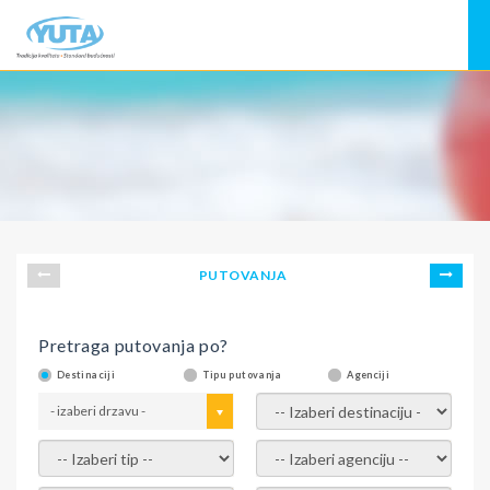
PUTOVANJA
Pretraga putovanja po?
Destinaciji
Tipu putovanja
Agenciji
- izaberi drzavu -
- izaberi destinaciju -
- izaberi tip -
- izaberi agenciju -