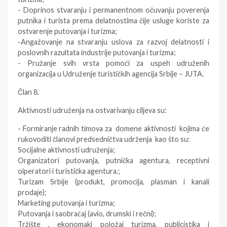
- Doprinos stvaranju i permanentnom očuvanju poverenja
putnika i turista prema delatnostima čije usluge koriste za
ostvarenje putovanja i turizma;
-Angažovanje na stvaranju uslova za razvoj delatnosti i
poslovnih razultata industrije putovanja i turizma;
- Pružanje svih vrsta pomoći za uspeh udruženih
organizacija u Udruženje turističkih agencija Srbije – JUTA.
Član 8.
Aktivnosti udruženja na ostvarivanju ciljeva su:
- Formiranje radnih timova za domene aktivnosti kojima će
rukovoditi članovi predsedničtva udrženja kao što su:
Socijalne aktivnosti udruženja;
Organizatori putovanja, putnička agentura, receptivni
oiperatori i turistička agentura.;
Turizam Srbije (produkt, promocija, plasman i kanali
prodaje);
Marketing putovanja i turizma;
Putovanja i saobraćaj (avio, drumski i rečni);
Tržište , ekonomaki položaj turizma, publicistika i