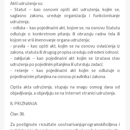
Akti udruženja su:
- Statut – kao osnovni opšti akt udruženja, kojim se,
saglasno zakonu, uređuje organizacija i funkcionisanje
udruženja;
- odluka – kao pojedinačni akt, kojom se, na osnovu Statuta
odlučuje o konkretnom pitanju ili obrazuju radna tela ili
kojom se vrši imenovanje organa udruženja;
- pravila – kao opšti akt, kojim se na osnovu ovlašćenja iz
zakona, statuta ili drugog propisa uređuju određeni odnosi;
- zaključak – kao pojedinačni akt kojim se izražava stav
udruženja po pojedinim pitanjima ili utvrđuju zadaci;
- rešenje – kao pojedinačni akt kojim se odlučuje o
pojedinačnim pitanjima na osnovu pravilnika i zakona.
Opšta akta udruženja, stupaju na snagu osmog dana od
objavljivanja, a objavljuju se na Internet stranici udruženja.
8. PRIZNANJA
Član 38.
Za postignute rezultate uostvarivanjuprogramskihciljeva i