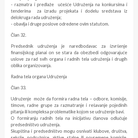
- razmatra i predlaže učešće Udruženja na konkursima i
tenderima za izradu projekata i dodelu sredstava iz
delokruga rada udruženja;
- obavlja i druge poslove određene ovim statutom.
Član 32.
Predsednik udruženja je naredbodavac za izvršenje
finansijskog planai on se stara da obezbedi odgovarajuće
uslove za rad svih organa i radnih tela udruženja i drugih
oblika organizovanja.
Radna tela organa Udruženja
Član 33.
Udruženje može da formira radna tela – odbore, komisije,
timove, radne grupe za razmatranje i rešavanje pojedinih
pitanja ili kompleksa problematike kojom se udruženje bavi.
O formiranju radnih tela na inicijativu članova odlučuje
predsedništvo udruženja.
Skupština i predsedništvo mogu osnivati klubove, društva,
sekcije, podružnice, aktive, stalne ili povremene komisije,