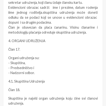
sekretar udruženja, koji članu izdaje člansku kartu.
Evidencioni obrazac sadrži: ime i prezime, datum rođenja
iime jednog roditelja.skupština udruženja može doneti
odluku da se podaci koji se unose u evidencioni obrazac
dopuni i sa drugim podacima.
Član je obavezan da plaća čanarinu. Visinu članarine i
metodologiju plaćanja određuje skupština udruženja.
4. ORGANI UDRUŽENJA
Član 17.
Organi udruženja su:
- Skupština,
- Predsedništvo i
- Nadzorni odbor.
4.1. Skupština Udruženja
Član 18.
Skupština je najviši organ udruženja koju čine svi članovi
udruženja.