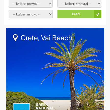
- izaberi prevoz -
- Izaberite smestaj -
- Izaberite uslugu -
TRAŽI