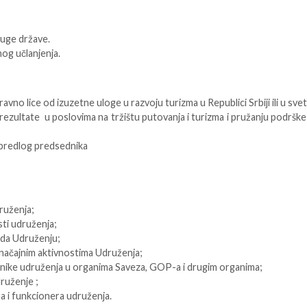
druge države.
nog učlanjenja.
ravno lice od izuzetne uloge u razvoju turizma u Republici Srbiji ili u svet
rezultate u poslovima na tržištu putovanja i turizma i pružanju podrške
predlog predsednika
ruženja;
sti udruženja;
rada Udruženju;
načajnim aktivnostima Udruženja;
avnike udruženja u organima Saveza, GOP-a i drugim organima;
ruženje ;
a i funkcionera udruženja.