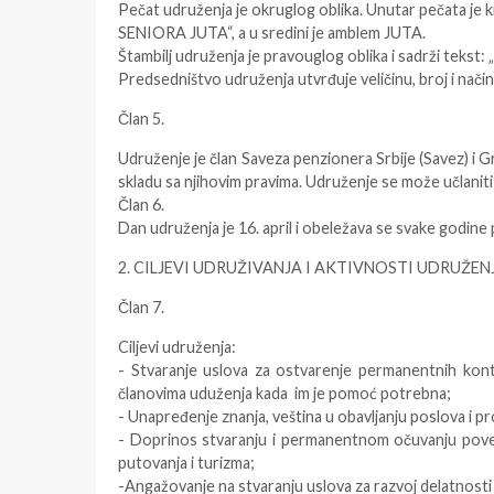
Pečat udruženja je okruglog oblika. Unutar pečata je kr
SENIORA JUTA“, a u sredini je amblem JUTA.
Štambilj udruženja je pravouglog oblika i sadrži tekst: 
Predsedništvo udruženja utvrđuje veličinu, broj i nači
Član 5.
Udruženje je član Saveza penzionera Srbije (Savez) i 
skladu sa njihovim pravima. Udruženje se može učlaniti i
Član 6.
Dan udruženja je 16. april i obeležava se svake godine
2. CILJEVI UDRUŽIVANJA I AKTIVNOSTI UDRUŽEN
Član 7.
Ciljevi udruženja:
- Stvaranje uslova za ostvarenje permanentnih konta
članovima uduženja kada im je pomoć potrebna;
- Unapređenje znanja, veština u obavljanju poslova i pr
- Doprinos stvaranju i permanentnom očuvanju povere
putovanja i turizma;
-Angažovanje na stvaranju uslova za razvoj delatnosti i