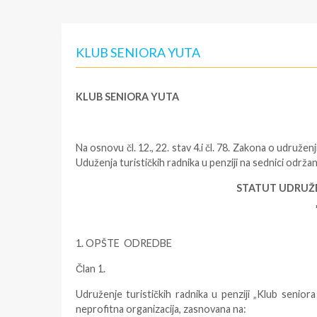
KLUB SENIORA YUTA
KLUB SENIORA YUTA
Na osnovu čl. 12., 22. stav 4.i čl. 78. Zakona o udruže
Uduženja turističkih radnika u penziji na sednici održano
STATUT UDRUŽE
1. OPŠTE ODREDBE
Član 1.
Udruženje turističkih radnika u penziji „Klub senior
neprofitna organizacija, zasnovana na: