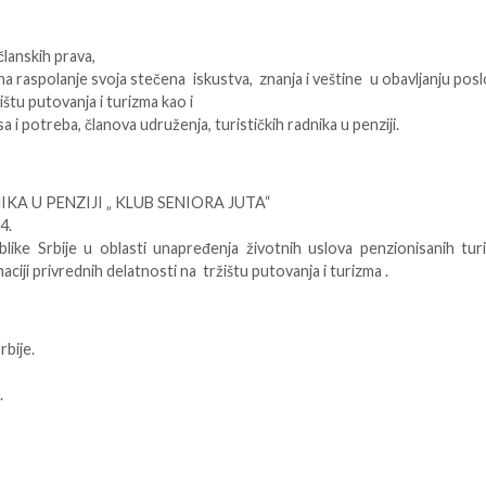
članskih prava,
a raspolanje svoja stečena iskustva, znanja i veštine u obavljanju posl
ištu putovanja i turizma kao i
sa i potreba, članova udruženja, turističkih radnika u penziji.
IKA U PENZIJI „ KLUB SENIORA JUTA“
4.
blike Srbije u oblasti unapređenja životnih uslova penzionisanih turi
maciji privrednih delatnosti na tržištu putovanja i turizma .
rbije.
.