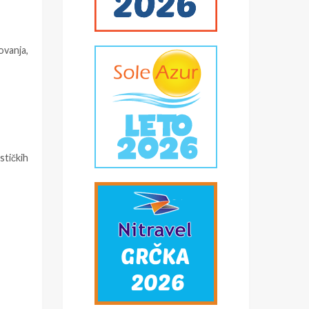
ovanja,
stičkih