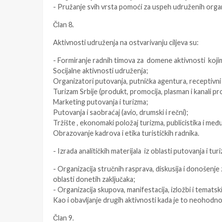
- Pružanje svih vrsta pomoći za uspeh udruženih organi
Član 8.
Aktivnosti udruženja na ostvarivanju ciljeva su:
- Formiranje radnih timova za domene aktivnosti kojim
Socijalne aktivnosti udruženja;
Organizatori putovanja, putnička agentura, receptivni o
Turizam Srbije (produkt, promocija, plasman i kanali pr
Marketing putovanja i turizma;
Putovanja i saobraćaj (avio, drumski i rečni);
Tržište , ekonomaki položaj turizma, publicistika i me
Obrazovanje kadrova i etika turističkih radnika.
- Izrada analitičkih materijala iz oblasti putovanja i tur
- Organizacija stručnih rasprava, diskusija i donošenje
oblasti donetih zaključaka;
- Organizacija skupova, manifestacija, izložbi i temats
Kao i obavljanje drugih aktivnosti kada je to neohodno 
Član 9.