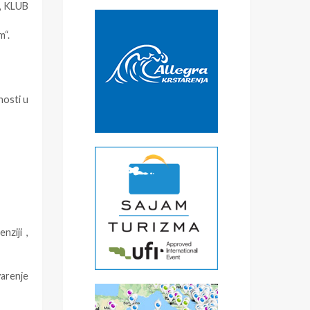
–„ KLUB
m“.
nosti u
nziji ,
varenje