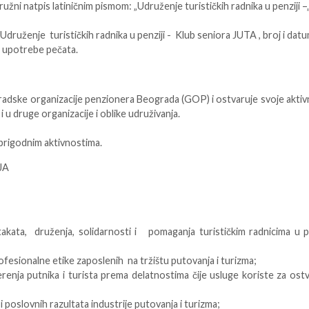
užni natpis latiničnim pismom: „Udruženje turističkih radnika u penziji 
„Udruženje turističkih radnika u penziji - Klub seniora JUTA , broj i datu
n upotrebe pečata.
Gradske organizacije penzionera Beograda (GOP) i ostvaruje svoje aktiv
 u druge organizacije i oblike udruživanja.
 prigodnim aktivnostima.
JA
kata, druženja, solidarnosti i pomaganja turističkim radnicima u pe
ofesionalne etike zaposlenih na tržištu putovanja i turizma;
nja putnika i turista prema delatnostima čije usluge koriste za ost
 poslovnih razultata industrije putovanja i turizma;