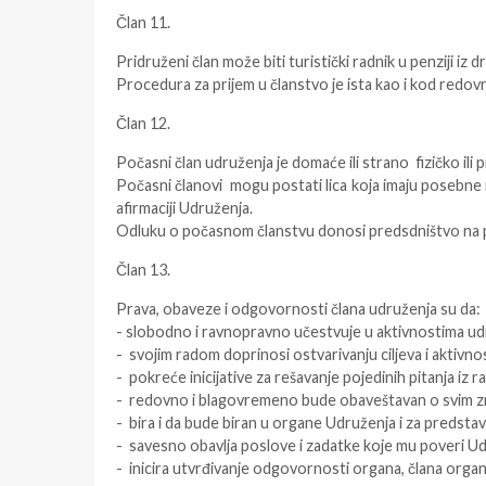
Član 11.
Pridruženi član može biti turistički radnik u penziji iz 
Procedura za prijem u članstvo je ista kao i kod redov
Član 12.
Počasni član udruženja je domaće ili strano fizičko ili p
Počasni članovi mogu postati lica koja imaju posebne 
afirmaciji Udruženja.
Odluku o počasnom članstvu donosi predsdništvo na 
Član 13.
Prava, obaveze i odgovornosti člana udruženja su da:
- slobodno i ravnopravno učestvuje u aktivnostima ud
- svojim radom doprinosi ostvarivanju ciljeva i aktivno
- pokreće inicijative za rešavanje pojedinih pitanja iz 
- redovno i blagovremeno bude obaveštavan o svim z
- bira i da bude biran u organe Udruženja i za predst
- savesno obavlja poslove i zadatke koje mu poveri Ud
- inicira utvrđivanje odgovornosti organa, člana organ