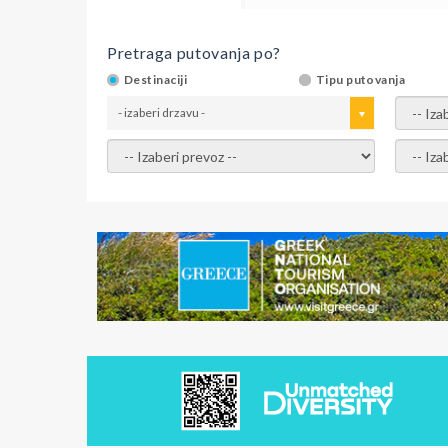
Pretraga putovanja po?
Destinaciji
Tipu putovanja
- izaberi drzavu -
- izaber
- izaberi prevoz -
- Izaber