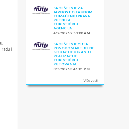
SAOPŠTENJE ZA
JAVNOST O TAČNOM
TUMAČENJU PRAVA
PUTNIKA I
TURISTIČKIH
AGENCIJA
4/2/2026 9:53:00 AM
u.
SAOPŠTENJE YUTA
POVODOM AKTUELNE
 radu i
SITUACIJE U IRANU I
REALIZACIJE
TURISTIČKIH
PUTOVANJA
3/5/2026 3:41:01 PM
Više vesti