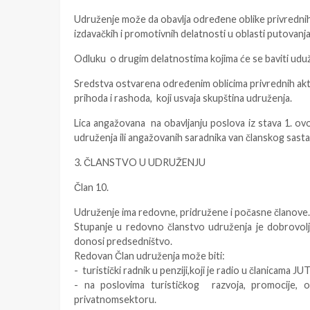
Udruženje može da obavlja određene oblike privredni
izdavačkih i promotivnih delatnosti u oblasti putovanja
Odluku o drugim delatnostima kojima će se baviti udu
Sredstva ostvarena određenim oblicima privrednih akti
prihoda i rashoda, koji usvaja skupština udruženja.
Lica angažovana na obavljanju poslova iz stava 1. ovo
udruženja ili angažovanih saradnika van članskog sast
3. ČLANSTVO U UDRUŽENJU
Član 10.
Udruženje ima redovne, pridružene i počasne članove.
Stupanje u redovno članstvo udruženja je dobrovol
donosi predsedništvo.
Redovan Član udruženja može biti:
- turistički radnik u penziji,koji je radio u članicama JUT
- na poslovima turističkog razvoja, promocije, o
privatnomsektoru.