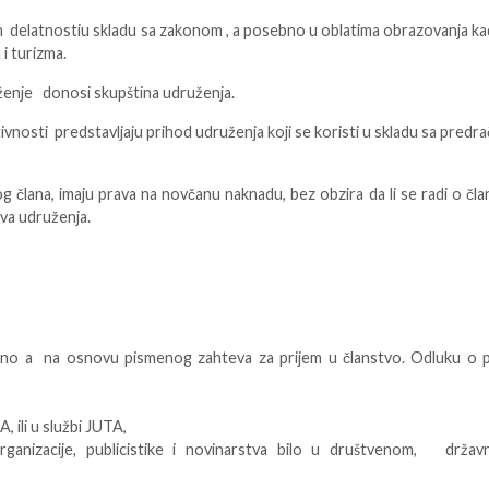
h delatnostiu skladu sa zakonom , a posebno u oblatima obrazovanja k
 i turizma.
ženje donosi skupština udruženja.
vnosti predstavljaju prihod udruženja koji se koristi u skladu sa pred
g člana, imaju prava na novčanu naknadu, bez obzira da li se radi o čl
ava udruženja.
jno a na osnovu pismenog zahteva za prijem u članstvo. Odluku o p
A, ili u službi JUTA,
rganizacije, publicistike i novinarstva bilo u društvenom, državn