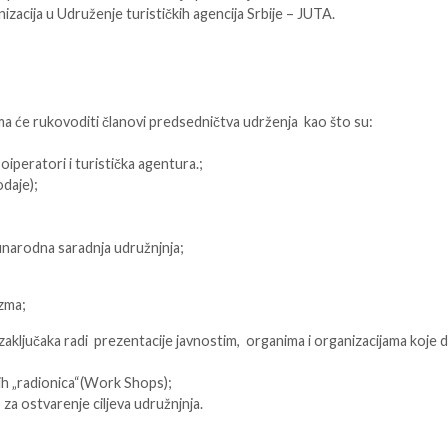
zacija u Udruženje turističkih agencija Srbije – JUTA.
a će rukovoditi članovi predsedničtva udrženja kao što su:
iperatori i turistička agentura.;
odaje);
đunarodna saradnja udružnjnja;
izma;
 zaključaka radi prezentacije javnostim, organima i organizacijama koje d
kih „radionica“(Work Shops);
za ostvarenje ciljeva udružnjnja.