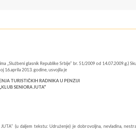
njima „Službeni glasnik Republike Srbije“ br. 51/2009 od 14.07.2009.g.) Sk
j 16.aprila 2013. godine, usvojila je
NJA TURISTIČKIH RADNIKA U PENZIJI
„KLUB SENIORA JUTA“
a JUTA“ (u daljem tekstu: Udruženje) je dobrovoljna, nevladina, nestr