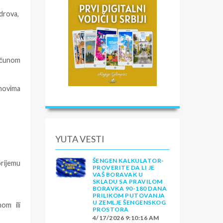
adrova,
računom
anovima
YUTA VESTI
ŠENGEN KALKULATOR-
rijemu
PROVERITE DA LI JE
VAŠ BORAVAK U
SKLADU SA PRAVILOM
BORAVKA 90-180 DANA
PRILIKOM PUTOVANJA
U ZEMLJE ŠENGENSKOG
om ili
PROSTORA
4/17/2026 9:10:16 AM