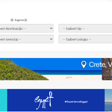
Agenciji
i destinaciju -
- izaberi tip -
ite smestaj -
- Izaberite uslugu -