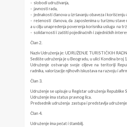
- slobodi udruživanja,
- javnosti rada,
- jednakosti članova u izršavanju obaveza i korišćenju 
- rešenosti članova, da zaposlenima u turizmu stave n
a u cilju unapređenja poverenja korisnika usluga na trž
- solidarnosti i zaštiti pojedinačnih i zajedničkih intere
Član 2.
Naziv Udruženja je: UDRUŽENJE TURISTIČKIH RADN
Sedište udruženja je u Beogradu, u ulici Kondina broj 1
Udruženje ostvaruje svoje ciljeve na teritoriji Repu
radnika, valorizacije njihovih iskustava na razvoju i afir
Član 3.
Udruženje se upisuje u Registar udruženja Republike S
Udruženje ima status pravnog lica.
Predsednik udruženja zastupa i predstavlja udruženje
Član 4.
Udruženje ima pečat i štambilj.