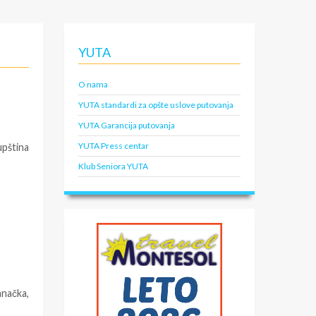
YUTA
O nama
YUTA standardi za opšte uslove putovanja
YUTA Garancija putovanja
YUTA Press centar
upština
Klub Seniora YUTA
anačka,