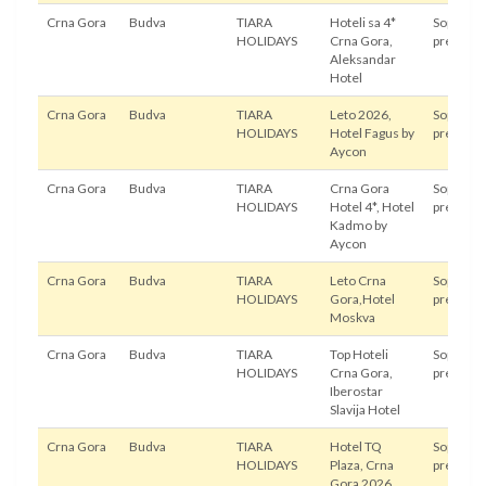
Crna Gora
Budva
TIARA
Hoteli sa 4*
Sopstven
HOLIDAYS
Crna Gora,
prevoz
Aleksandar
Hotel
Crna Gora
Budva
TIARA
Leto 2026,
Sopstven
HOLIDAYS
Hotel Fagus by
prevoz
Aycon
Crna Gora
Budva
TIARA
Crna Gora
Sopstven
HOLIDAYS
Hotel 4*, Hotel
prevoz
Kadmo by
Aycon
Crna Gora
Budva
TIARA
Leto Crna
Sopstven
HOLIDAYS
Gora,Hotel
prevoz
Moskva
Crna Gora
Budva
TIARA
Top Hoteli
Sopstven
HOLIDAYS
Crna Gora,
prevoz
Iberostar
Slavija Hotel
Crna Gora
Budva
TIARA
Hotel TQ
Sopstven
HOLIDAYS
Plaza, Crna
prevoz
Gora 2026