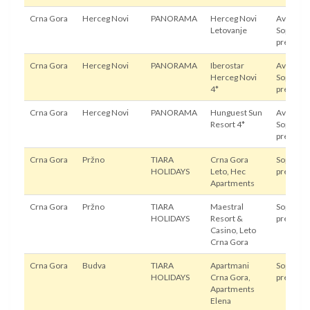
Crna Gora
Herceg Novi
PANORAMA
Herceg Novi
Avion,
Letovanje
Sopstven
prevoz
Crna Gora
Herceg Novi
PANORAMA
Iberostar
Avion,
Herceg Novi
Sopstven
4*
prevoz
Crna Gora
Herceg Novi
PANORAMA
Hunguest Sun
Avion,
Resort 4*
Sopstven
prevoz
Crna Gora
Pržno
TIARA
Crna Gora
Sopstven
HOLIDAYS
Leto, Hec
prevoz
Apartments
Crna Gora
Pržno
TIARA
Maestral
Sopstven
HOLIDAYS
Resort &
prevoz
Casino, Leto
Crna Gora
Crna Gora
Budva
TIARA
Apartmani
Sopstven
HOLIDAYS
Crna Gora,
prevoz
Apartments
Elena