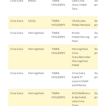
Crna Gora
Bečići
TIARA
Leto Crna
Sopstven
HOLIDAYS
Gora, Hotel
prevoz
Tara
Crna Gora
Ulcinj
TIARA
Ulcinj Leto,
Sopstven
HOLIDAYS
Palata Venezia
prevoz
Crna Gora
Herceg Novi
TIARA
Krušo
Sopstven
HOLIDAYS
Hotel,Herceg
prevoz
Novi
Crna Gora
Herceg Novi
TIARA
Herceg Novi
Sopstven
HOLIDAYS
Crna
prevoz
Gora,Iberostar
Herceg Novi
Hotel
Crna Gora
Herceg Novi
TIARA
Crna Gora
Sopstven
HOLIDAYS
hoteli 5*,
prevoz
Lazure Hotel
and Marina
Crna Gora
Herceg Novi
TIARA
ACD Wellness
Sopstven
HOLIDAYS
& Spa hotel,
prevoz
Leto Crna
Gora