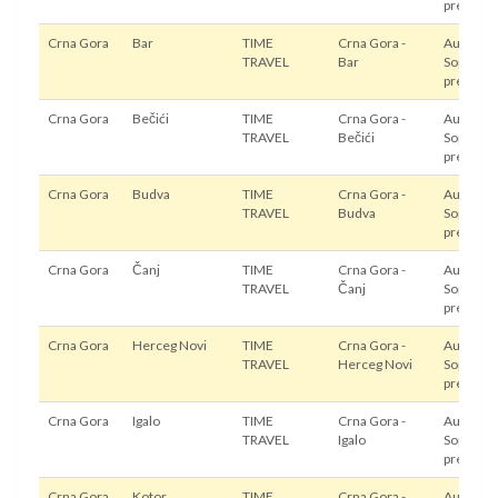
prevoz
Crna Gora
Bar
TIME
Crna Gora -
Autobus,
TRAVEL
Bar
Sopstven
prevoz
Crna Gora
Bečići
TIME
Crna Gora -
Autobus,
TRAVEL
Bečići
Sopstven
prevoz
Crna Gora
Budva
TIME
Crna Gora -
Autobus,
TRAVEL
Budva
Sopstven
prevoz
Crna Gora
Čanj
TIME
Crna Gora -
Autobus,
TRAVEL
Čanj
Sopstven
prevoz
Crna Gora
Herceg Novi
TIME
Crna Gora -
Autobus,
TRAVEL
Herceg Novi
Sopstven
prevoz
Crna Gora
Igalo
TIME
Crna Gora -
Autobus,
TRAVEL
Igalo
Sopstven
prevoz
Crna Gora
Kotor
TIME
Crna Gora -
Autobus,