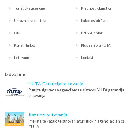
Turističke agencije
Prednosti članstva
Upravna i radna tela
Kako postati član
OUP
PRESS Centar
Korisni linkovi
Klub seniora YUTA
Letovanje
Kontakt
Izdvajamo
YUTA Garancija putovanja
Putujte sigurno sa agencijama u sistemu YUTA garancija
putovanja
Katalozi putovanja
Prelistajte kataloge putovanja turističkih agencija članica
YUTA