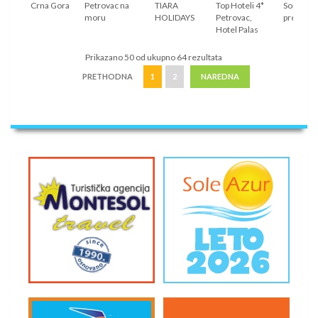
Crna Gora
Petrovac na
TIARA
Top Hoteli 4*
Sopstven
moru
HOLIDAYS
Petrovac,
prevoz
Hotel Palas
Prikazano 50 od ukupno 64 rezultata
PRETHODNA
1
2
NAREDNA