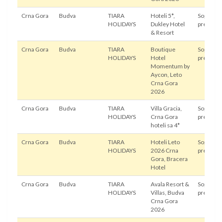
Crna Gora
Budva
TIARA
Hoteli 5*,
Sopstven
HOLIDAYS
Dukley Hotel
prevoz
& Resort
Crna Gora
Budva
TIARA
Boutique
Sopstven
HOLIDAYS
Hotel
prevoz
Momentum by
Aycon, Leto
Crna Gora
2026
Crna Gora
Budva
TIARA
Villa Gracia,
Sopstven
HOLIDAYS
Crna Gora
prevoz
hoteli sa 4*
Crna Gora
Budva
TIARA
Hoteli Leto
Sopstven
HOLIDAYS
2026 Crna
prevoz
Gora, Bracera
Hotel
Crna Gora
Budva
TIARA
Avala Resort &
Sopstven
HOLIDAYS
Villas, Budva
prevoz
Crna Gora
2026