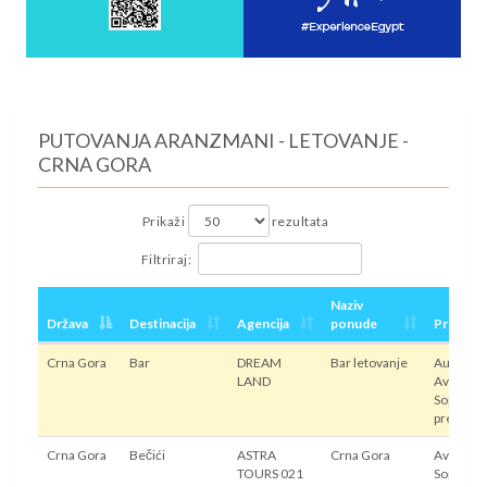
PUTOVANJA ARANZMANI - LETOVANJE -
CRNA GORA
Prikaži
rezultata
Filtriraj:
Naziv
Država
Destinacija
Agencija
ponude
Prevoz
Crna Gora
Bar
DREAM
Bar letovanje
Autobus,
LAND
Avion,
Sopstven
prevoz
Crna Gora
Bečići
ASTRA
Crna Gora
Avion,
TOURS 021
Sopstven