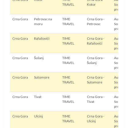
TRAVEL
Kotor
Sopstven
prevoz
Crna Gora
Petrovac na
TIME
Crna Gora -
Autobus,
moru
TRAVEL
Petrovac
Sopstven
prevoz
Crna Gora
Rafailovići
TIME
Crna Gora -
Autobus,
TRAVEL
Rafailovići
Sopstven
prevoz
Crna Gora
Šušanj
TIME
Crna Gora -
Autobus,
TRAVEL
Šušanj
Sopstven
prevoz
Crna Gora
Sutomore
TIME
Crna Gora -
Autobus,
TRAVEL
Sutomore
Sopstven
prevoz
Crna Gora
Tivat
TIME
Crna Gora -
Autobus,
TRAVEL
Tivat
Sopstven
prevoz
Crna Gora
Ulcinj
TIME
Crna Gora -
Autobus,
TRAVEL
Ulcinj
Sopstven
prevoz