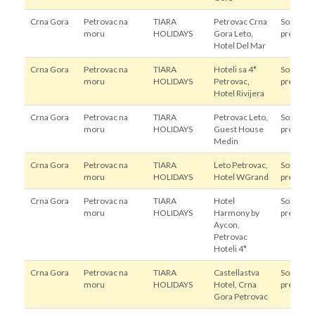
Crna Gora
Petrovac na
TIARA
Petrovac Crna
Sopstven
moru
HOLIDAYS
Gora Leto,
prevoz
Hotel Del Mar
Crna Gora
Petrovac na
TIARA
Hoteli sa 4*
Sopstven
moru
HOLIDAYS
Petrovac,
prevoz
Hotel Rivijera
Crna Gora
Petrovac na
TIARA
Petrovac Leto,
Sopstven
moru
HOLIDAYS
Guest House
prevoz
Medin
Crna Gora
Petrovac na
TIARA
Leto Petrovac,
Sopstven
moru
HOLIDAYS
Hotel WGrand
prevoz
Crna Gora
Petrovac na
TIARA
Hotel
Sopstven
moru
HOLIDAYS
Harmony by
prevoz
Aycon,
Petrovac
Hoteli 4*
Crna Gora
Petrovac na
TIARA
Castellastva
Sopstven
moru
HOLIDAYS
Hotel, Crna
prevoz
Gora Petrovac