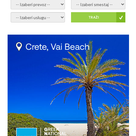
- izaberi prevoz -
- Izaberite smestaj -
- Izaberite uslugu -
TRAŽI