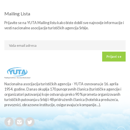
Mailing Lista
Prijavite se na YUTA Mailing listu kako biste dobili sve najnovije informacije i
vesti nacionalne asocijacije turističkih agencija Srbije.
Prijavi se
Nacionalna asocijacija turističkih agencija - YUTA osnovana je 16. aprila
1954. godine. Danas okuplja 170 punopravnih članica (turističke agencije i
organizatori putovanja) koje ostvaruju preko 90 % prometa organizovanih
turističkih putovanja u Srbiji i 48 pridruženih članica (hotelska preduzeća,
prevoznici, obrazovne institucije, osiguravajuće kompanije...).