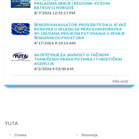
PRELAZIMA SRBIJE I REGIONA–EVZONI
BATROVCI HORGOŠ
8/7/2026 12:35:17 PM
ŠENGEN KALKULATOR-PROVERITE DA LI JE VAŠ
BORAVAK U SKLADU SA PRAVILOM BORAVKA
90-180 DANA PRILIKOM PUTOVANJA U ZEMLJE
ŠENGENSKOG PROSTORA
4/17/2026 9:10:16 AM
SAOPŠTENJE ZA JAVNOST O TAČNOM
TUMAČENJU PRAVA PUTNIKA I TURISTIČKIH
AGENCIJA
4/2/2026 9:53:00 AM
Više vesti
YUTA
O nama
Putovanja