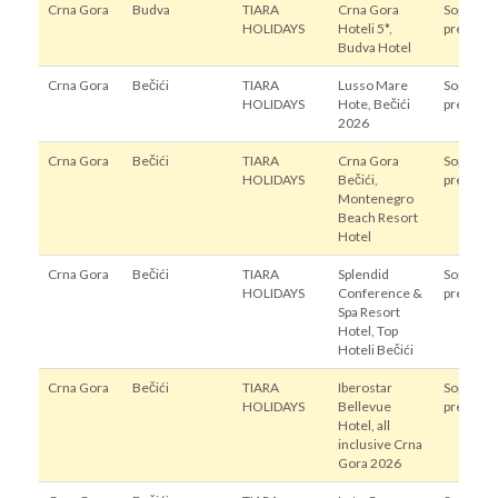
Crna Gora
Budva
TIARA
Crna Gora
Sopstven
HOLIDAYS
Hoteli 5*,
prevoz
Budva Hotel
Crna Gora
Bečići
TIARA
Lusso Mare
Sopstven
HOLIDAYS
Hote, Bečići
prevoz
2026
Crna Gora
Bečići
TIARA
Crna Gora
Sopstven
HOLIDAYS
Bečići,
prevoz
Montenegro
Beach Resort
Hotel
Crna Gora
Bečići
TIARA
Splendid
Sopstven
HOLIDAYS
Conference &
prevoz
Spa Resort
Hotel, Top
Hoteli Bečići
Crna Gora
Bečići
TIARA
Iberostar
Sopstven
HOLIDAYS
Bellevue
prevoz
Hotel, all
inclusive Crna
Gora 2026