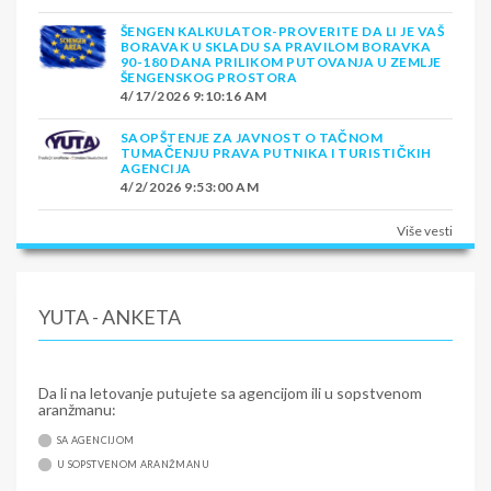
ŠENGEN KALKULATOR-PROVERITE DA LI JE VAŠ
BORAVAK U SKLADU SA PRAVILOM BORAVKA
90-180 DANA PRILIKOM PUTOVANJA U ZEMLJE
ŠENGENSKOG PROSTORA
4/17/2026 9:10:16 AM
SAOPŠTENJE ZA JAVNOST O TAČNOM
TUMAČENJU PRAVA PUTNIKA I TURISTIČKIH
AGENCIJA
4/2/2026 9:53:00 AM
Više vesti
YUTA - ANKETA
Da li na letovanje putujete sa agencijom ili u sopstvenom
aranžmanu:
SA AGENCIJOM
U SOPSTVENOM ARANŽMANU