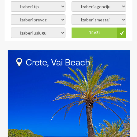
- izaberi tip -
- izaberi agenciju -
- izaberi prevoz -
- Izaberite smestaj -
- Izaberite uslugu -
TRAŽI