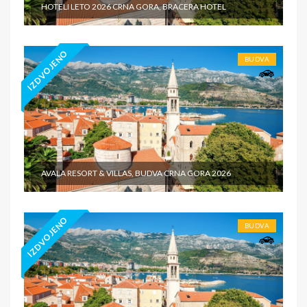
HOTELI LETO 2026 CRNA GORA, BRACERA HOTEL
IZDVOJENO
BUDVA
AVALA RESORT & VILLAS, BUDVA CRNA GORA 2026
IZDVOJENO
BUDVA