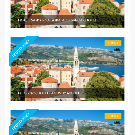
HOTELI SA 4* CRNA GORA, ALEKSANDAR HOTEL
IZDVOJENO
BUDVA
LETO 2026, HOTEL FAGUS BY AYCON
IZDVOJENO
BUDVA