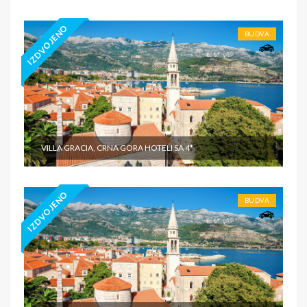
IZDVOJENO
BUDVA
VILLA GRACIA, CRNA GORA HOTELI SA 4*
IZDVOJENO
BUDVA