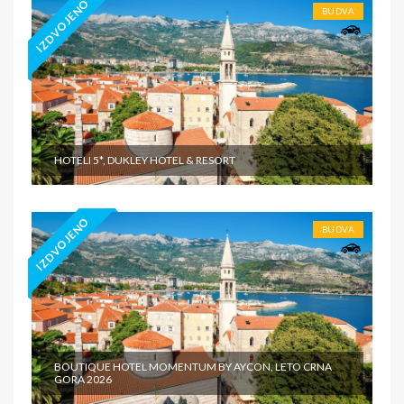
IZDVOJENO
BUDVA
HOTELI 5*, DUKLEY HOTEL & RESORT
IZDVOJENO
BUDVA
BOUTIQUE HOTEL MOMENTUM BY AYCON, LETO CRNA
GORA 2026