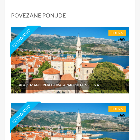
predviđena doplata na licu mesta (parking, baby cot…) -
prevoz do i sa destinacije - individualne troškove
POVEZANE PONUDE
IZDVOJENO
BUDVA
APARTMANI CRNA GORA, APARTMENTS ELENA
IZDVOJENO
BUDVA