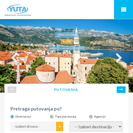
TIARA HOLIDAYS
BUDVA
AVALA RESORT & VILLAS, BUDVA CRNA GORA 2026
PUTOVANJA
Pretraga putovanja po?
Destinaciji
Tipu putovanja
Agenciji
- izaberi drzavu -
- izaberi destinaciju -