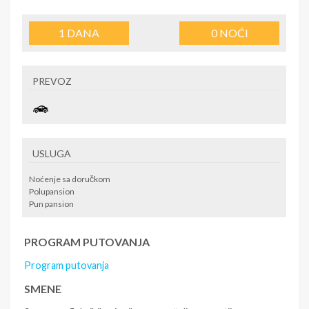
1
DANA
0
NOĆI
PREVOZ
USLUGA
Noćenje sa doručkom
Polupansion
Pun pansion
PROGRAM PUTOVANJA
Program putovanja
SMENE