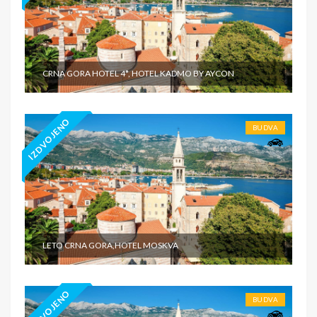
CRNA GORA HOTEL 4*, HOTEL KADMO BY AYCON
IZDVOJENO
BUDVA
LETO CRNA GORA,HOTEL MOSKVA
IZDVOJENO
BUDVA