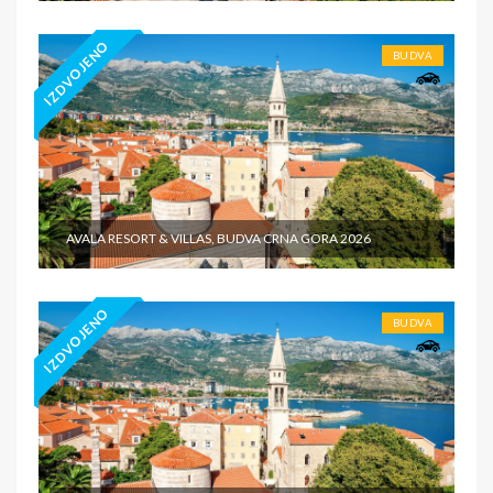
IZDVOJENO
BUDVA
AVALA RESORT & VILLAS, BUDVA CRNA GORA 2026
IZDVOJENO
BUDVA