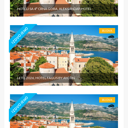
HOTELI SA 4* CRNA GORA, ALEKSANDAR HOTEL
IZDVOJENO
BUDVA
LETO 2026, HOTEL FAGUS BY AYCON
IZDVOJENO
BUDVA