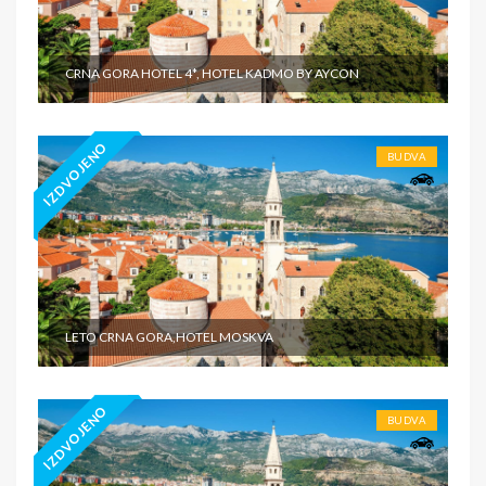
CRNA GORA HOTEL 4*, HOTEL KADMO BY AYCON
IZDVOJENO
BUDVA
LETO CRNA GORA,HOTEL MOSKVA
IZDVOJENO
BUDVA