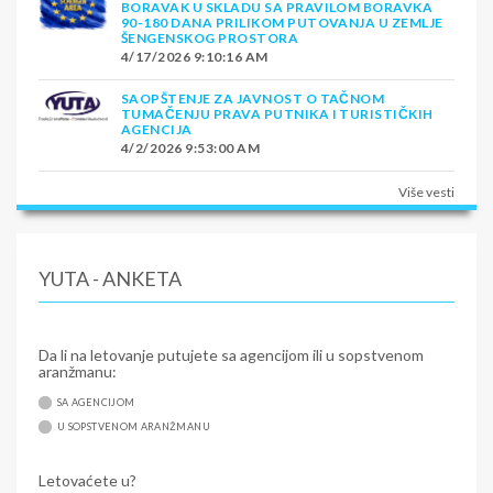
BORAVAK U SKLADU SA PRAVILOM BORAVKA
90-180 DANA PRILIKOM PUTOVANJA U ZEMLJE
ŠENGENSKOG PROSTORA
4/17/2026 9:10:16 AM
SAOPŠTENJE ZA JAVNOST O TAČNOM
TUMAČENJU PRAVA PUTNIKA I TURISTIČKIH
AGENCIJA
4/2/2026 9:53:00 AM
Više vesti
YUTA - ANKETA
Da li na letovanje putujete sa agencijom ili u sopstvenom
aranžmanu:
SA AGENCIJOM
U SOPSTVENOM ARANŽMANU
Letovaćete u?