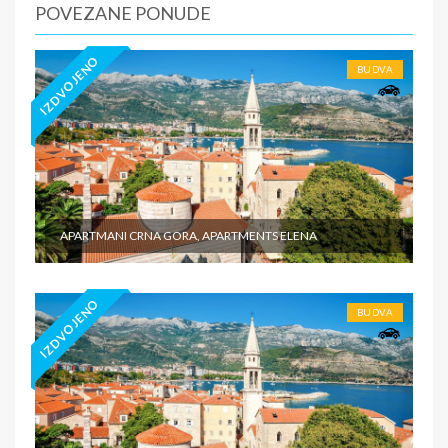
POVEZANE PONUDE
IZDVOJENO
BUDVA
APARTMANI CRNA GORA, APARTMENTS ELENA
IZDVOJENO
BUDVA