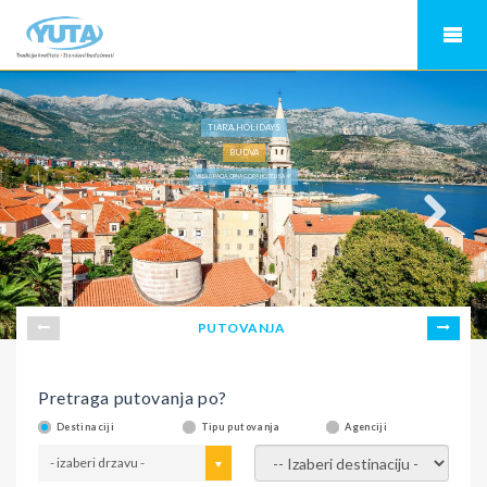
TIARA HOLIDAYS
BUDVA
VILLA GRACIA, CRNA GORA HOTELI SA 4*
PUTOVANJA
Pretraga putovanja po?
Destinaciji
Tipu putovanja
Agenciji
- izaberi drzavu -
- izaberi destinaciju -