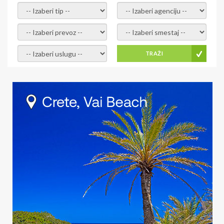
- izaberi tip -
- izaberi agenciju -
- izaberi prevoz -
- Izaberite smestaj -
- Izaberite uslugu -
TRAŽI