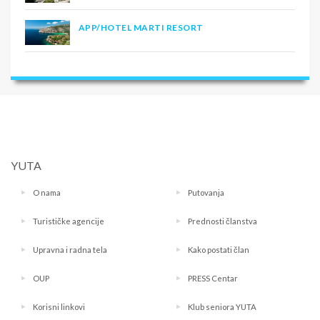
APP/HOTEL MARTI RESORT
YUTA
O nama
Putovanja
Turističke agencije
Prednosti članstva
Upravna i radna tela
Kako postati član
OUP
PRESS Centar
Korisni linkovi
Klub seniora YUTA