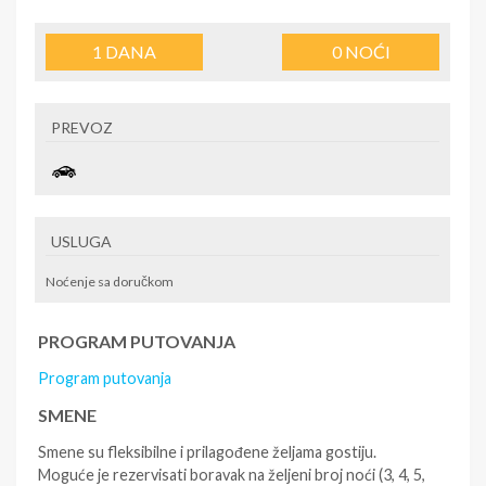
1
DANA
0
NOĆI
PREVOZ
USLUGA
Noćenje sa doručkom
PROGRAM PUTOVANJA
Program putovanja
SMENE
Smene su fleksibilne i prilagođene željama gostiju.
Moguće je rezervisati boravak na željeni broj noći (3, 4, 5,