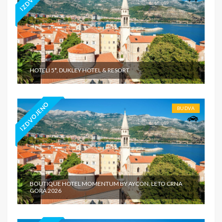
HOTELI 5*, DUKLEY HOTEL & RESORT
IZDVOJENO
BUDVA
BOUTIQUE HOTEL MOMENTUM BY AYCON, LETO CRNA
GORA 2026