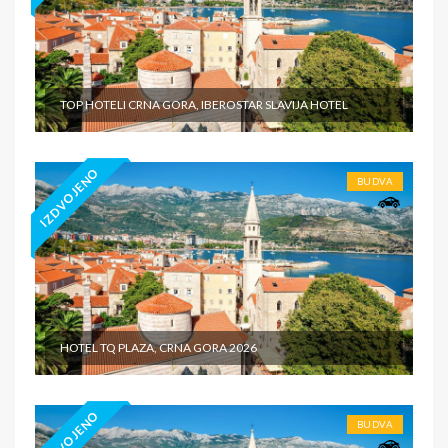
TOP HOTELI CRNA GORA, IBEROSTAR SLAVIJA HOTEL
IZDVOJENO
BUDVA
HOTEL TQ PLAZA, CRNA GORA 2026
IZDVOJENO
BUDVA