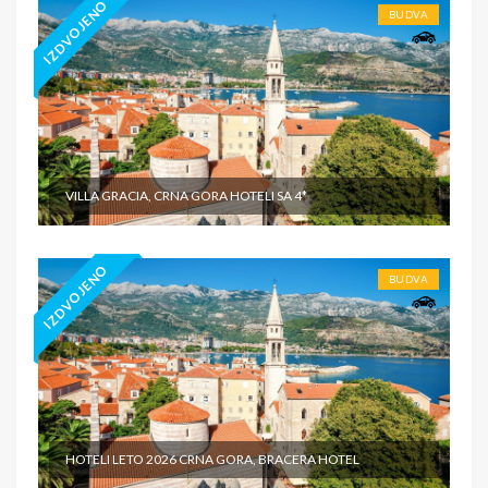
IZDVOJENO
BUDVA
VILLA GRACIA, CRNA GORA HOTELI SA 4*
IZDVOJENO
BUDVA
HOTELI LETO 2026 CRNA GORA, BRACERA HOTEL