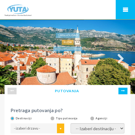
TIARA HOLIDAYS
BUDVA
LETO 2026, HOTEL FAGUS BY AYCON
PUTOVANJA
Pretraga putovanja po?
Destinaciji
Tipu putovanja
Agenciji
- izaberi drzavu -
- izaberi destinaciju -