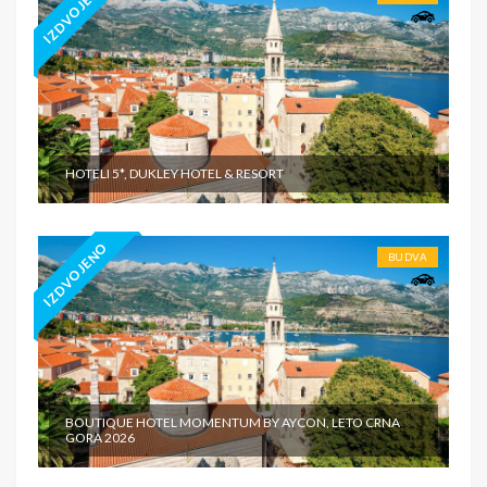
IZDVOJENO
HOTELI 5*, DUKLEY HOTEL & RESORT
IZDVOJENO
BUDVA
BOUTIQUE HOTEL MOMENTUM BY AYCON, LETO CRNA
GORA 2026