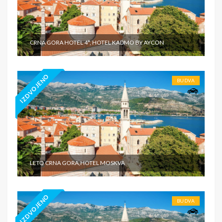
CRNA GORA HOTEL 4*, HOTEL KADMO BY AYCON
IZDVOJENO
BUDVA
LETO CRNA GORA,HOTEL MOSKVA
IZDVOJENO
BUDVA