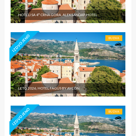
HOTELI SA 4* CRNA GORA, ALEKSANDAR HOTEL
IZDVOJENO
BUDVA
LETO 2026, HOTEL FAGUS BY AYCON
IZDVOJENO
BUDVA