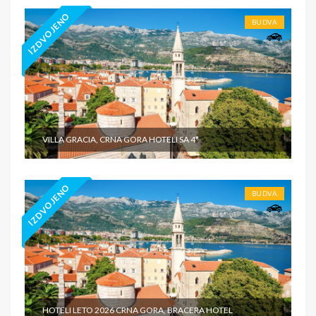
IZDVOJENO
BUDVA
VILLA GRACIA, CRNA GORA HOTELI SA 4*
IZDVOJENO
BUDVA
HOTELI LETO 2026 CRNA GORA, BRACERA HOTEL