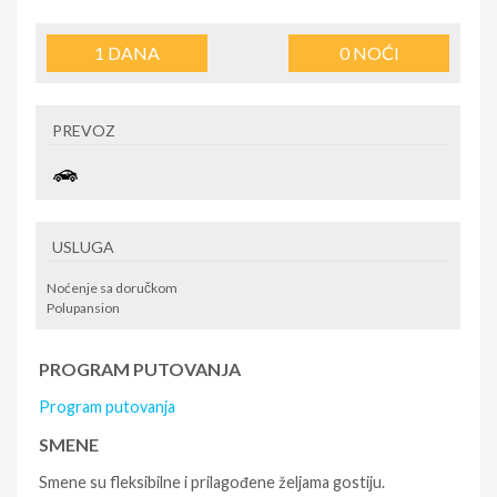
1
DANA
0
NOĆI
PREVOZ
USLUGA
Noćenje sa doručkom
Polupansion
PROGRAM PUTOVANJA
Program putovanja
SMENE
Smene su fleksibilne i prilagođene željama gostiju.