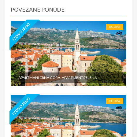
prevoz do i sa destinacije - individualne troškove
POVEZANE PONUDE
IZDVOJENO
BUDVA
APARTMANI CRNA GORA, APARTMENTS ELENA
IZDVOJENO
BUDVA