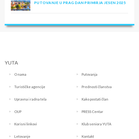
PUTOVANJE U PRAG DAN PRIMIRJA JESEN 2025
YUTA
O nama
Putovanja
Turističke agencije
Prednosti članstva
Upravna i radna tela
Kako postati član
OUP
PRESS Centar
Korisni linkovi
Klub seniora YUTA
Letovanje
Kontakt