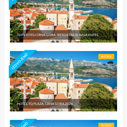
TOP HOTELI CRNA GORA, IBEROSTAR SLAVIJA HOTEL
IZDVOJENO
BUDVA
HOTEL TQ PLAZA, CRNA GORA 2026
BUDVA