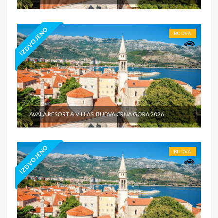
IZDVOJENO
BUDVA
AVALA RESORT & VILLAS, BUDVA CRNA GORA 2026
IZDVOJENO
BUDVA