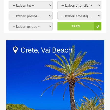
- izaberi tip -
- izaberi agenciju -
- izaberi prevoz -
- Izaberite smestaj -
- Izaberite uslugu -
TRAŽI