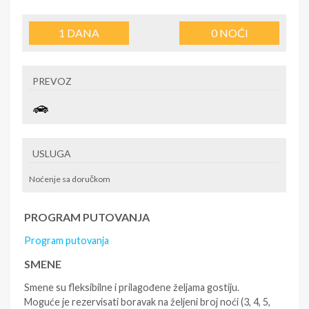
1
DANA
0
NOĆI
PREVOZ
USLUGA
Noćenje sa doručkom
PROGRAM PUTOVANJA
Program putovanja
SMENE
Smene su fleksibilne i prilagođene željama gostiju.
Moguće je rezervisati boravak na željeni broj noći (3, 4, 5,