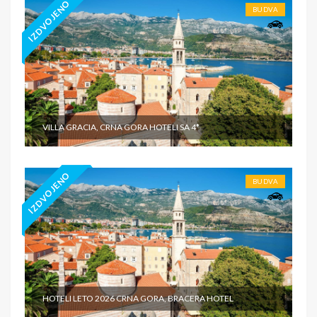
IZDVOJENO
BUDVA
VILLA GRACIA, CRNA GORA HOTELI SA 4*
IZDVOJENO
BUDVA
HOTELI LETO 2026 CRNA GORA, BRACERA HOTEL