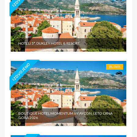
HOTELI 5*, DUKLEY HOTEL & RESORT
IZDVOJENO
BUDVA
BOUTIQUE HOTEL MOMENTUM BY AYCON, LETO CRNA
GORA 2026