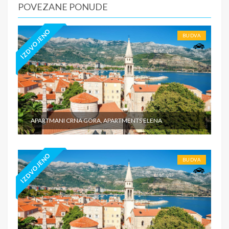
POVEZANE PONUDE
IZDVOJENO
BUDVA
APARTMANI CRNA GORA, APARTMENTS ELENA
IZDVOJENO
BUDVA