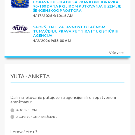
BORAVAK U SKLADU SA PRAVILOM BORAVKA
90-180 DANA PRILIKOM PUTOVANJA U ZEMLJE
ŠENGENSKOG PROSTORA
4/17/2026 9:10:16 AM
SAOPŠTENJE ZA JAVNOST O TAČNOM
TUMAČENJU PRAVA PUTNIKA I TURISTIČKIH
AGENCIJA
4/2/2026 9:53:00 AM
Više vesti
YUTA - ANKETA
Da li na letovanje putujete sa agencijom ili u sopstvenom
aranžmanu:
SA AGENCIJOM
U SOPSTVENOM ARANŽMANU
Letovaćete u?