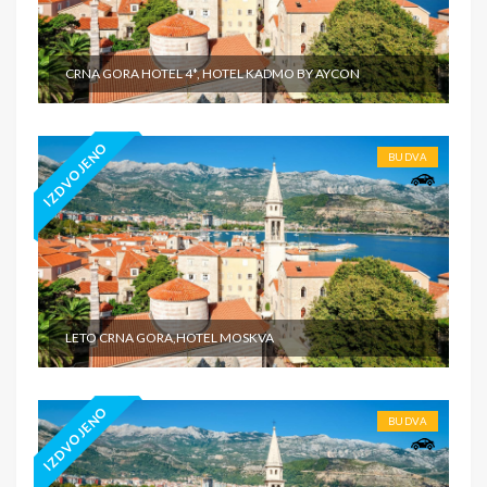
CRNA GORA HOTEL 4*, HOTEL KADMO BY AYCON
IZDVOJENO
BUDVA
LETO CRNA GORA,HOTEL MOSKVA
IZDVOJENO
BUDVA