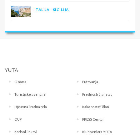
ITALIJA - SICILIJA
YUTA
O nama
Putovanja
Turističke agencije
Prednosti članstva
Upravna i radna tela
Kako postati član
OUP
PRESS Centar
Korisni linkovi
Klub seniora YUTA