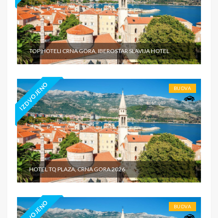
TOP HOTELI CRNA GORA, IBEROSTAR SLAVIJA HOTEL
IZDVOJENO
BUDVA
HOTEL TQ PLAZA, CRNA GORA 2026
IZDVOJENO
BUDVA