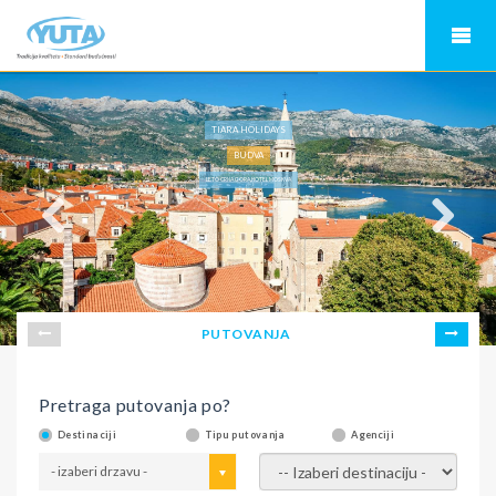
TIARA HOLIDAYS
BUDVA
LETO CRNA GORA,HOTEL MOSKVA
PUTOVANJA
Pretraga putovanja po?
Destinaciji
Tipu putovanja
Agenciji
- izaberi drzavu -
- izaberi destinaciju -