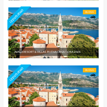
IZDVOJENO
BUDVA
AVALA RESORT & VILLAS, BUDVA CRNA GORA 2026
IZDVOJENO
BUDVA