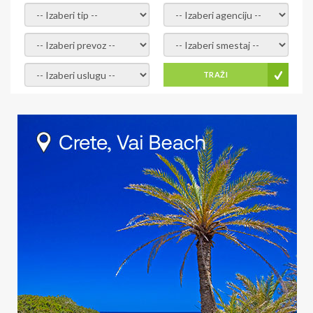
- izaberi tip -
- izaberi agenciju -
- izaberi prevoz -
- Izaberite smestaj -
- Izaberite uslugu -
TRAŽI