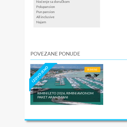
Noćenje sa doručkom
BTO taks
Polupansion
Pun pansion
All inclusive
Najam
POVEZANE PONUDE
IZDVOJENO
RIMINI
RIMINI LETO 2026, RIMINI AVIONOM
PAKET ARANZMANI