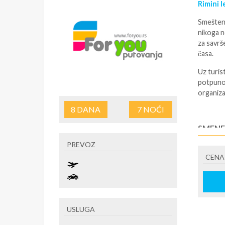
Rimini 
Smešten 
nikoga n
za savrš
časa.
Uz turis
potpuno 
organiza
8
DANA
7
NOĆI
SMENE
NAPOM
PREVOZ
CENA
paket a
U CEN
avio ili 
USLUGA
U CEN