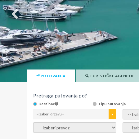
PUTOVANJA
TURISTIČKE AGENCIJE
Pretraga putovanja po?
Destinaciji
Tipu putovanja
- izaberi drzavu -
- izaber
- izaberi prevoz -
- Izaber