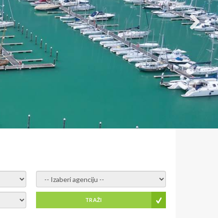
- izaberi agenciju -
TRAŽI