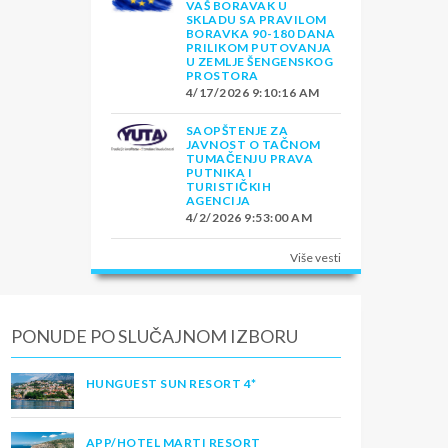
VAŠ BORAVAK U
SKLADU SA PRAVILOM
BORAVKA 90-180 DANA
PRILIKOM PUTOVANJA
U ZEMLJE ŠENGENSKOG
PROSTORA
4/17/2026 9:10:16 AM
SAOPŠTENJE ZA
JAVNOST O TAČNOM
TUMAČENJU PRAVA
PUTNIKA I
TURISTIČKIH
AGENCIJA
4/2/2026 9:53:00 AM
Više vesti
PONUDE PO SLUČAJNOM IZBORU
HUNGUEST SUN RESORT 4*
APP/HOTEL MARTI RESORT