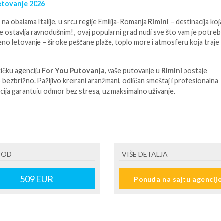
letovanje 2026
na obalama Italije, u srcu regije Emilija-Romanja
Rimini
– destinacija koj
e ostavlja ravnodušnim! , ovaj popularni grad nudi sve što vam je potre
eno letovanje – široke peščane plaže, toplo more i atmosferu koja traje
tičku agenciju
For You Putovanja,
vaše putovanje u
Rimini
postaje
bezbrižno. Pažljivo kreirani aranžmani, odličan smeštaj i profesionalna
cija garantuju odmor bez stresa, uz maksimalno uživanje.
ENE O CENI
 OD
VIŠE DETALJA
rnzman
U JE UKLJUČENO
509
EUR
Ponuda na sajtu agencij
bus prevoz, smestaj, transfer, predstavnik
U NIJE UKLJUČENO