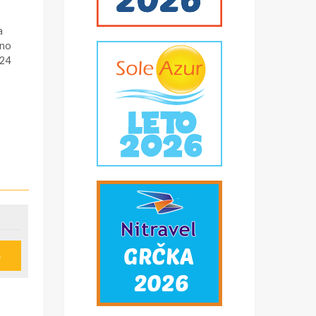
a
bno
 24
e