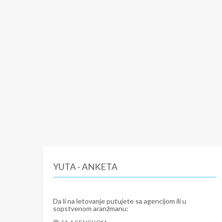
YUTA - ANKETA
Da li na letovanje putujete sa agencijom ili u
sopstvenom aranžmanu: