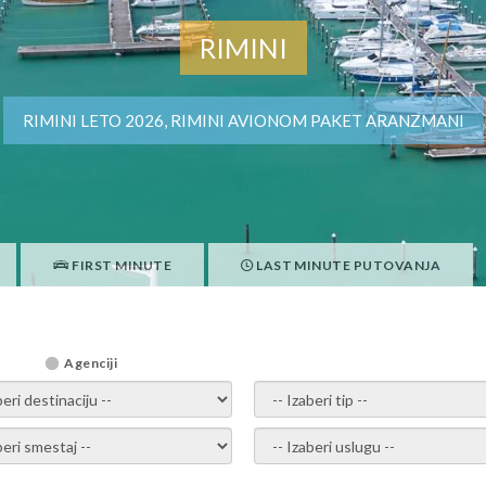
RIMINI
RIMINI LETO 2026, RIMINI AVIONOM PAKET ARANZMANI
FIRST MINUTE
LAST MINUTE PUTOVANJA
Agenciji
i destinaciju -
- izaberi tip -
ite smestaj -
- Izaberite uslugu -