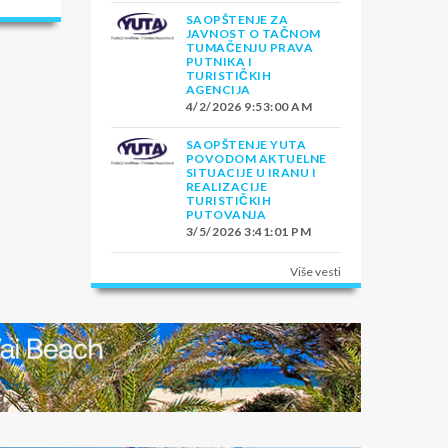
SAOPŠTENJE ZA
JAVNOST O TAČNOM
TUMAČENJU PRAVA
PUTNIKA I
TURISTIČKIH
AGENCIJA
4/2/2026 9:53:00 AM
SAOPŠTENJE YUTA
POVODOM AKTUELNE
SITUACIJE U IRANU I
REALIZACIJE
TURISTIČKIH
PUTOVANJA
3/5/2026 3:41:01 PM
Više vesti