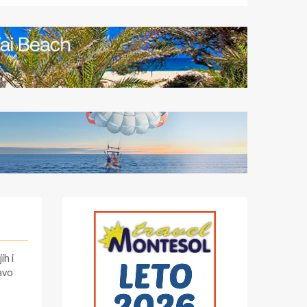
ih i
ravo