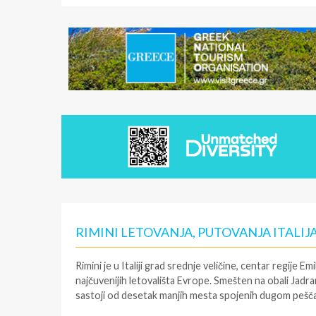
RIMINI LETOVANJA, PUTOVANJA ITALIJ
Rimini je u Italiji grad srednje veličine, centar regije E
najčuvenijih letovališta Evrope. Smešten na obali Jadr
sastoji od desetak manjih mesta spojenih dugom peščan