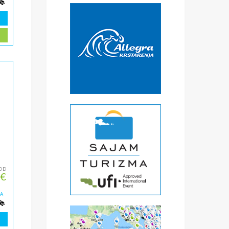
OD
 €
ZA