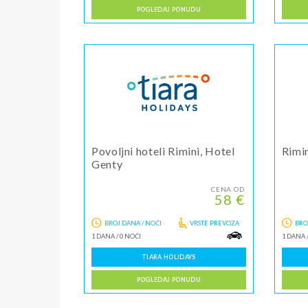
POGLEDAJ PONUDU
Povoljni hoteli Rimini, Hotel
Rimin
Genty
CENA OD
58 €
BROJ DANA / NOĆI
VRSTE PREVOZA
BRO
1 DANA
/
0 NOĆI
1 DANA
TIARA HOLIDAYS
POGLEDAJ PONUDU