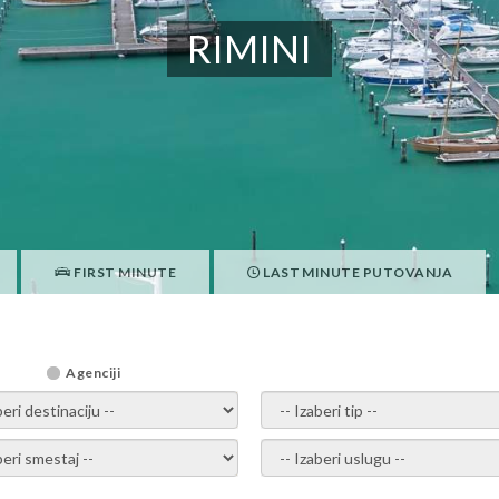
RIMINI
FIRST MINUTE
LAST MINUTE PUTOVANJA
Agenciji
i destinaciju -
- izaberi tip -
ite smestaj -
- Izaberite uslugu -