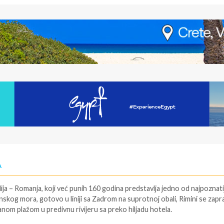
A
milija – Romanja, koji već punih 160 godina predstavlja jedno od najpoznatij
anskog mora, gotovo u liniji sa Zadrom na suprotnoj obali, Rimini se zap
om plažom u predivnu rivijeru sa preko hiljadu hotela.