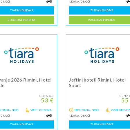
/
0 NOĆI
1 DANA
/
0 NOĆI
TIARA HOLIDAYS
TIARA HOLIDAYS
POGLEDAJ PONUDU
POGLEDAJ PONUDU
vanje 2026 Rimini, Hotel
Jeftini hoteli Rimini, Hotel
de
Sport
CENA OD
CENA 
53 €
55
J DANA / NOĆI
VRSTE PREVOZA
BROJ DANA / NOĆI
VRSTE PREVO
/
0 NOĆI
1 DANA
/
0 NOĆI
TIARA HOLIDAYS
TIARA HOLIDAYS