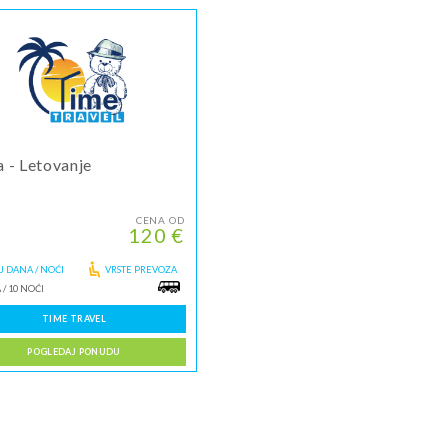
ja - Letovanje
CENA OD
120 €
J DANA / NOĆI
VRSTE PREVOZA
A
/
10 NOĆI
TIME TRAVEL
POGLEDAJ PONUDU