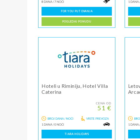
8 DANA
/
7 NOĆI
1 DANA
FOR YOU PUTOVANJA
POGLEDAJ PONUDU
Hoteli u Riminiju, Hotel Villa
Leto
Caterina
Arca
CENA OD
51 €
BROJ DANA / NOĆI
VRSTE PREVOZA
BRO
1 DANA
/
0 NOĆI
1 DANA
TIARA HOLIDAYS