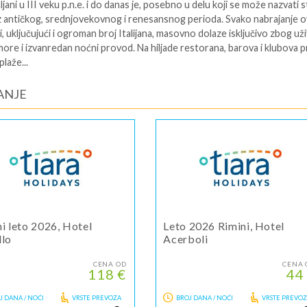
ljani u III veku p.n.e. i do danas je, posebno u delu koji se može nazvati s
iz antičkog, srednjovekovnog i renesansnog perioda. Svako nabrajanje o
i, uključujući i ogroman broj Italijana, masovno dolaze isključivo zbog už
more i izvanredan noćni provod. Na hiljade restorana, barova i klubova p
laže...
ANJE
i leto 2026, Hotel
Leto 2026 Rimini, Hotel
llo
Acerboli
CENA OD
CENA 
118 €
44
J DANA / NOĆI
VRSTE PREVOZA
BROJ DANA / NOĆI
VRSTE PREVO