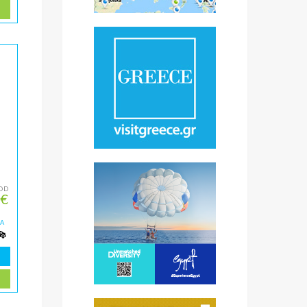
OD
 €
ZA