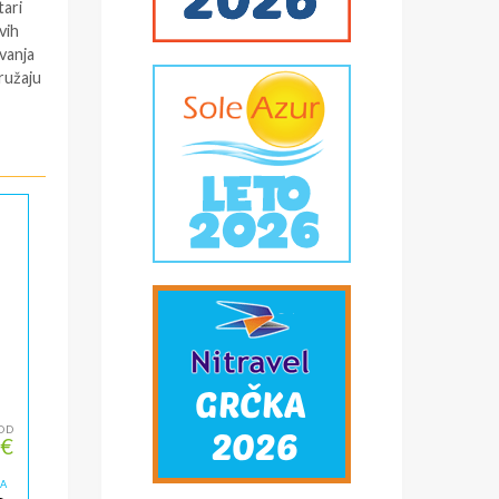
tari
vih
ivanja
ružaju
OD
 €
ZA