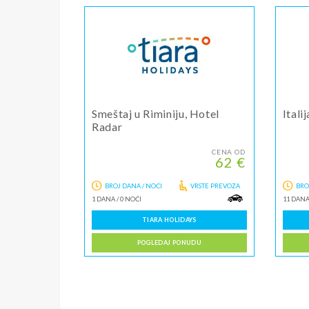
Smeštaj u Riminiju, Hotel
Itali
Radar
CENA OD
62 €
BROJ DANA / NOĆI
VRSTE PREVOZA
BRO
1 DANA
/
0 NOĆI
11 DAN
TIARA HOLIDAYS
POGLEDAJ PONUDU