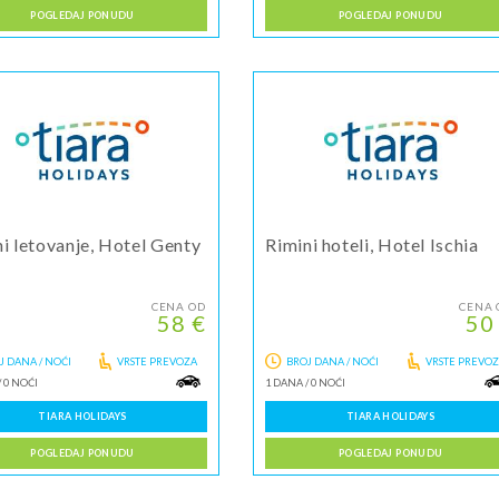
POGLEDAJ PONUDU
POGLEDAJ PONUDU
i letovanje, Hotel Genty
Rimini hoteli, Hotel Ischia
CENA OD
CENA 
58 €
50
J DANA / NOĆI
VRSTE PREVOZA
BROJ DANA / NOĆI
VRSTE PREVO
/
0 NOĆI
1 DANA
/
0 NOĆI
TIARA HOLIDAYS
TIARA HOLIDAYS
POGLEDAJ PONUDU
POGLEDAJ PONUDU