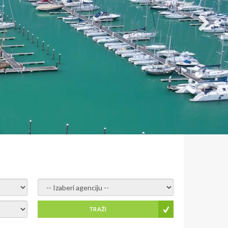
- izaberi agenciju -
TRAŽI