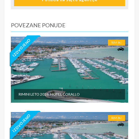
zdravstveno osiguranje. Preporuka turističke agencije
Tiara Holidaysje da putnik poseduje navedeno
osiguranje - usluge za koje je predviđena doplata na licu
mesta (parking, baby cot…) - individualne troškove
POVEZANE PONUDE
IZDVOJENO
RIMINI
RIMINI LETO 2026, HOTEL CORALLO
IZDVOJENO
RIMINI