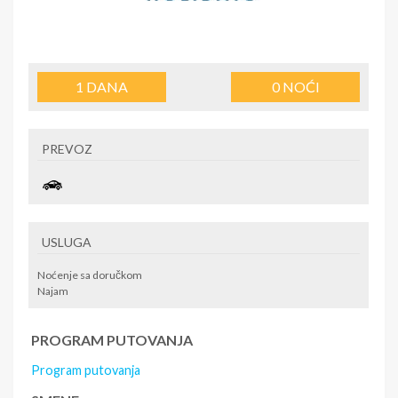
1
DANA
0
NOĆI
PREVOZ
USLUGA
Noćenje sa doručkom
Najam
PROGRAM PUTOVANJA
Program putovanja