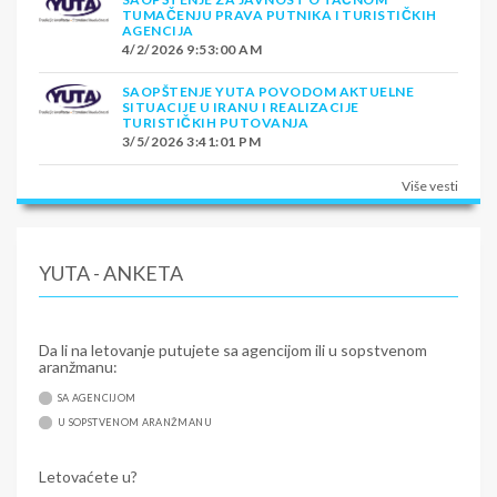
TUMAČENJU PRAVA PUTNIKA I TURISTIČKIH
AGENCIJA
4/2/2026 9:53:00 AM
SAOPŠTENJE YUTA POVODOM AKTUELNE
SITUACIJE U IRANU I REALIZACIJE
TURISTIČKIH PUTOVANJA
3/5/2026 3:41:01 PM
Više vesti
YUTA - ANKETA
Da li na letovanje putujete sa agencijom ili u sopstvenom
aranžmanu:
SA AGENCIJOM
U SOPSTVENOM ARANŽMANU
Letovaćete u?