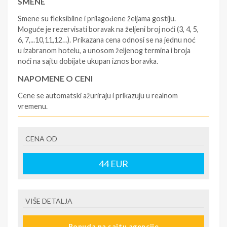
SMENE
Smene su fleksibilne i prilagođene željama gostiju.
Moguće je rezervisati boravak na željeni broj noći (3, 4, 5,
6, 7,...10,11,12…). Prikazana cena odnosi se na jednu noć
u izabranom hotelu, a unosom željenog termina i broja
noći na sajtu dobijate ukupan iznos boravka.
NAPOMENE O CENI
Cene se automatski ažuriraju i prikazuju u realnom
vremenu.
U CENU JE UKLJUČENO
CENA OD
- rezervisane i potvrđene usluge u izabranoj smeštajnoj
jedinici prema opisu - korišćenje hotelskih sadržaja
prema opisu - uslugu rezervacije - organizaciju
44
EUR
putovanja
U CENU NIJE UKLJUČENO
VIŠE DETALJA
- boravišne takse na destinaciji, plaćaju se na recepciji
hotela/apartmana - prevoz do i sa destinacije -putno
Ponuda na sajtu agencije