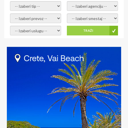
- izaberi tip -
- izaberi agenciju -
- izaberi prevoz -
- Izaberite smestaj -
- Izaberite uslugu -
TRAŽI