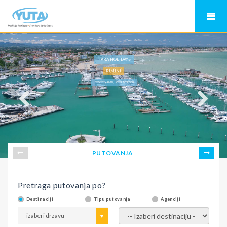
TIARA HOLIDAYS
RIMINI
LETO 2026 RIMINI, HOTEL ACERBOLI
PUTOVANJA
Pretraga putovanja po?
Destinaciji
Tipu putovanja
Agenciji
- izaberi drzavu -
- izaberi destinaciju -