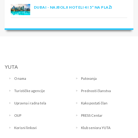
DUBAI - NAJBOLJI HOTELI 4 I 5* NA PLAŽI
YUTA
O nama
Putovanja
Turističke agencije
Prednosti članstva
Upravna i radna tela
Kako postati član
OUP
PRESS Centar
Korisni linkovi
Klub seniora YUTA