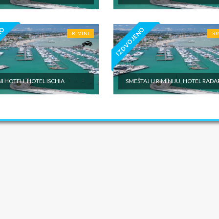
NO
IZDVOJENO
RIMINI
RI
NI HOTELI, HOTEL ISCHIA
SMEŠTAJ U RIMINIJU, HOTEL RADA