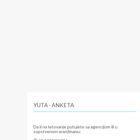
YUTA - ANKETA
Da li na letovanje putujete sa agencijom ili u
sopstvenom aranžmanu: