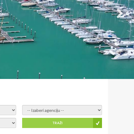
- izaberi agenciju -
TRAŽI