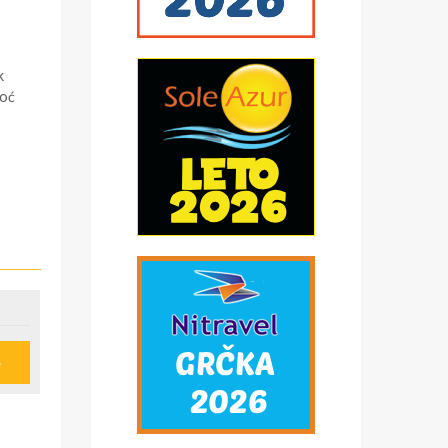
k
noć
e
z
e