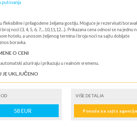
 putovanja
 fleksibilne i prilagođene željama gostiju. Moguće je rezervisati borava
i broj noći (3, 4, 5, 6, 7,...10,11,12…). Prikazana cena odnosi se na jednu 
nom hotelu, a unosom željenog termina i broja noći na sajtu dobijate
znos boravka.
ENE O CENI
automatski ažuriraju i prikazuju u realnom vremenu.
U JE UKLJUČENO
isane i potvrđene usluge u izabranoj smeštajnoj jedinici prema opisu -
je hotelskih sadržaja prema opisu - uslugu rezervacije - organizaciju
 OD
VIŠE DETALJA
ja
U NIJE UKLJUČENO
58
EUR
Ponuda na sajtu agencij
šne takse na destinaciji, plaćaju se na recepciji hotela/apartmana - prevo
destinacije -putno zdravstveno osiguranje. Preporuka turističke agencij
lidaysje da putnik poseduje navedeno osiguranje - usluge za koje je
na doplata na licu mesta (parking, baby cot…) - individualne troškove