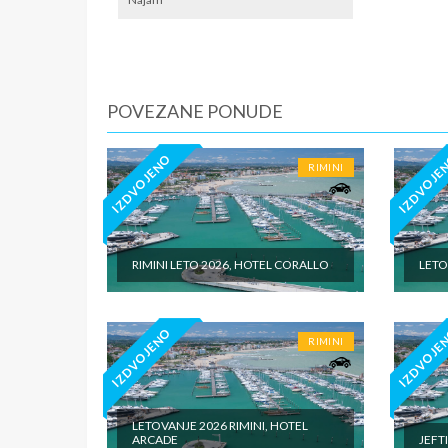
POVEZANE PONUDE
IZDVOJENO
IZDVOJE
RIMINI
RIMINI LETO 2026, HOTEL CORALLO
LETO
IZDVOJENO
IZDVOJE
RIMINI
LETOVANJE 2026 RIMINI, HOTEL
ARCADE
JEFT