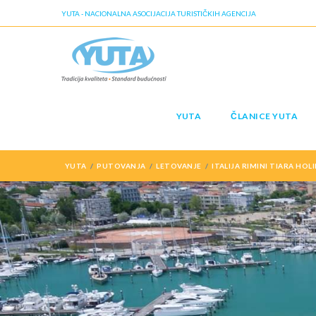
YUTA - NACIONALNA ASOCIJACIJA TURISTIČKIH AGENCIJA
YUTA
ČLANICE YUTA
YUTA
PUTOVANJA
LETOVANJE
ITALIJA RIMINI TIARA HOL