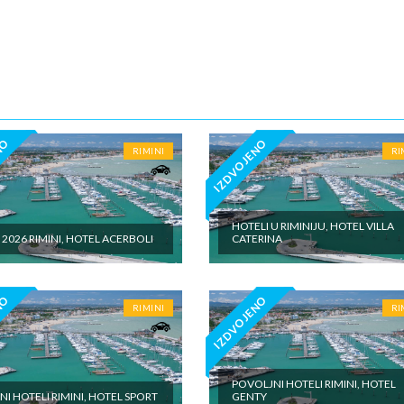
NO
IZDVOJENO
RIMINI
RI
HOTELI U RIMINIJU, HOTEL VILLA
 2026 RIMINI, HOTEL ACERBOLI
CATERINA
NO
IZDVOJENO
RIMINI
RI
POVOLJNI HOTELI RIMINI, HOTEL
INI HOTELI RIMINI, HOTEL SPORT
GENTY