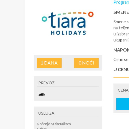
Program
SMENE
Smene su
na željen
u izabra
ukupan i
NAPOM
Cene se 
1
DANA
0
NOĆI
U CEN
- rezerv
PREVOZ
korišćen
CENA
putovan
U CEN
- boravi
USLUGA
do i sa 
Tiara Ho
Noćenje sa doručkom
predviđe
Najam