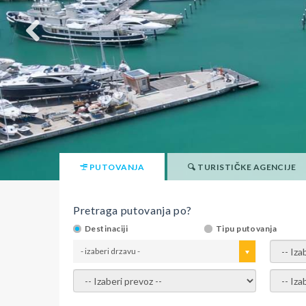
PUTOVANJA
TURISTIČKE AGENCIJE
Pretraga putovanja po?
Destinaciji
Tipu putovanja
- izaberi drzavu -
- izaber
- izaberi prevoz -
- Izaber