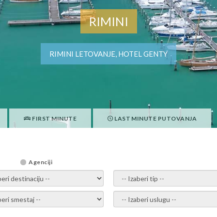
RIMINI
RIMINI LETOVANJE, HOTEL GENTY
FIRST MINUTE
LAST MINUTE PUTOVANJA
Agenciji
i destinaciju -
- izaberi tip -
ite smestaj -
- Izaberite uslugu -