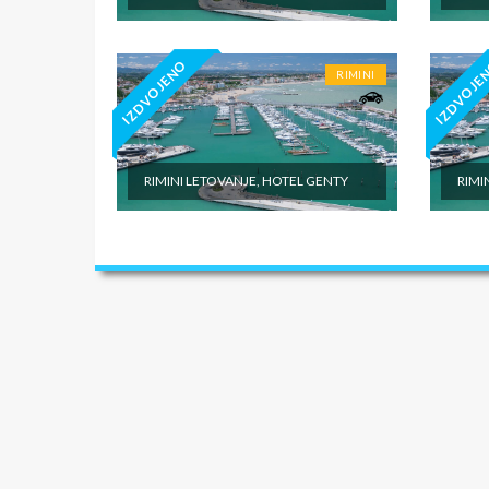
IZDVOJENO
IZDVOJE
RIMINI
RIMINI LETOVANJE, HOTEL GENTY
RIMI