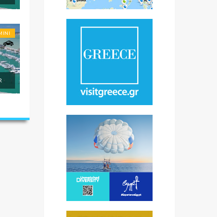
MINI
R