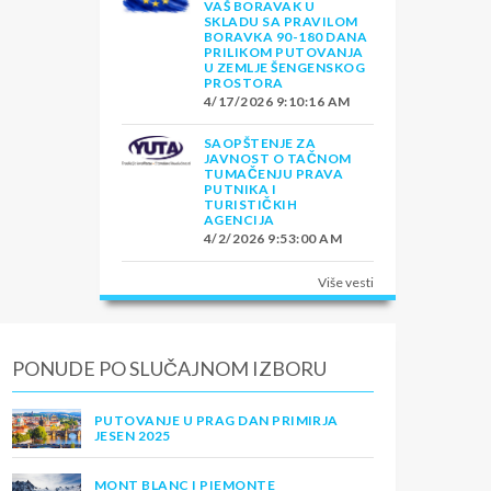
VAŠ BORAVAK U
SKLADU SA PRAVILOM
BORAVKA 90-180 DANA
PRILIKOM PUTOVANJA
U ZEMLJE ŠENGENSKOG
PROSTORA
4/17/2026 9:10:16 AM
SAOPŠTENJE ZA
JAVNOST O TAČNOM
TUMAČENJU PRAVA
PUTNIKA I
TURISTIČKIH
AGENCIJA
4/2/2026 9:53:00 AM
Više vesti
PONUDE PO SLUČAJNOM IZBORU
PUTOVANJE U PRAG DAN PRIMIRJA
JESEN 2025
MONT BLANC I PIEMONTE