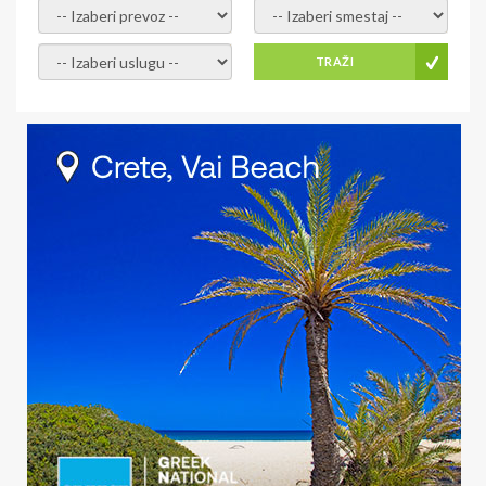
- izaberi prevoz -
- Izaberite smestaj -
- Izaberite uslugu -
TRAŽI