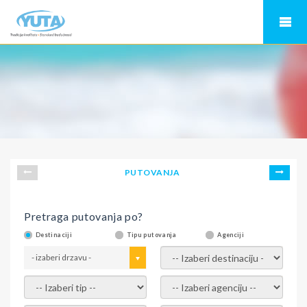
PUTOVANJA
Pretraga putovanja po?
Destinaciji
Tipu putovanja
Agenciji
- izaberi drzavu -
- izaberi destinaciju -
- izaberi tip -
- izaberi agenciju -