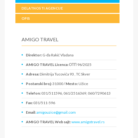
DELATNOSTI AGENCIJE
OPIS
AMIGO TRAVEL
Direktor:
G-đa Rakić Vladana
AMIGO TRAVEL Licenca:
ОТП 96/2025
Adresa:
Dimitrija Tucovića 93 , TC Skver
Postanski broj:
31000 /
Mesto:
Užice
Telefon:
031/511596, 061/2516369, 060/7290613
Fax:
031/511-596
Email:
amigouzice@gmail.com
AMIGO TRAVEL Web sajt:
www.amigotravel.rs
PIB:
113323949