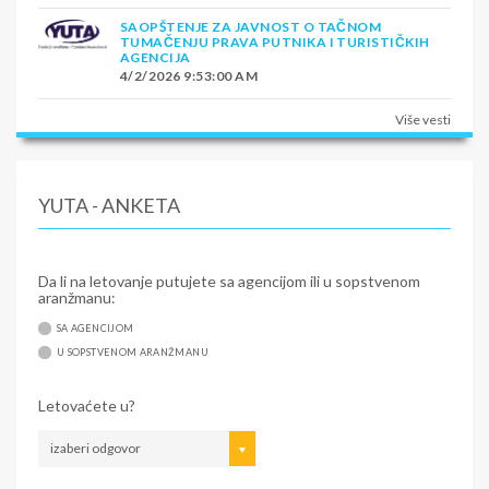
SAOPŠTENJE ZA JAVNOST O TAČNOM
TUMAČENJU PRAVA PUTNIKA I TURISTIČKIH
AGENCIJA
4/2/2026 9:53:00 AM
Više vesti
YUTA - ANKETA
Da li na letovanje putujete sa agencijom ili u sopstvenom
aranžmanu:
SA AGENCIJOM
U SOPSTVENOM ARANŽMANU
Letovaćete u?
izaberi odgovor