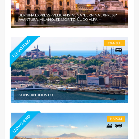
BERNINA EXPRESS - VELIČANSTVENA "BERNINA EXPRESS"
AVANTURA: MILANO, ST. MORITZ I ČUDO ALPA
IZDVOJENO
ISTANBUL
KONSTANTINOV PUT
IZDVOJENO
NAPOLI