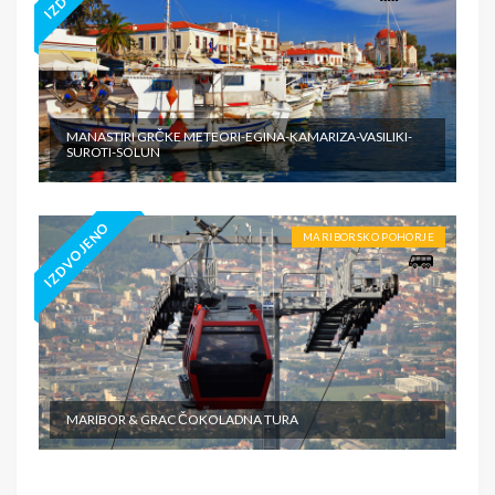
MANASTIRI GRČKE METEORI-EGINA-KAMARIZA-VASILIKI-
SUROTI-SOLUN
IZDVOJENO
MARIBORSKO POHORJE
MARIBOR & GRAC ČOKOLADNA TURA