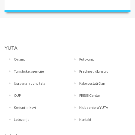
YUTA
O nama
Putovanja
Turističke agencije
Prednosti članstva
Upravna i radna tela
Kako postati član
OUP
PRESS Centar
Korisni linkovi
Klub seniora YUTA
Letovanje
Kontakt