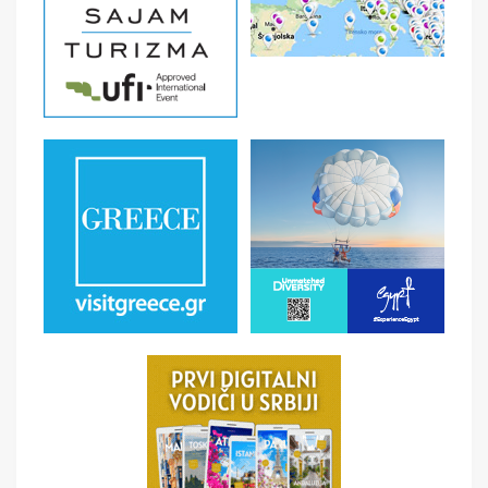
03.04-06.04.2026 08.05-11.05.2026 16.10-19.10.2026
NAPOMENE O CENI
U CENU JE UKLJUČENO
• Prevoz turističkim autobusom na navedenoj relaciji
(kompletna oprema, a/c, a/v) • 1 noćenje sa doručkom u
hotelu „B&B Maribor“ sa 3* (doručak „buffet“ /
samoposluživanje) • Obilaske prema programu uz
tumačenje turističkog vodiča • Usluge turističkog vodiča
• Organizacione troškove
U CENU NIJE UKLJUČENO
Ulaznice za muzeje i druge turističke objekte •
Obavezno međunarodno putno osiguranje sa pokrićem
od 30.000 € • Doplata za jednokrevetnu sobu 75 € •
Gradska turistička taksa iznosi oko 3.50 € po osobi i
noćenju – plaća se na recepciji hotela • Povratni
transfer iz drugih gradova Uzice, Pozega 30eur, Cacak,
Gornji Milanovac 20eur, Lazarevac 15eur (minimum za
transfer 4 putnika ) FAKULTATIVNI PROGRAM