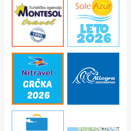
nalazi najstariji čokot vinove loze na svetu (prema
verovanju). Slobodno vreme za uživanje u Mariboru ili
polazak na fakultativni izlet do planinskog centra Rogla
Po dolasku šetnja do Pot med krošnjami
-
Put između
krošnji nalazi se na vrhu Rogle, u srcu pohorske šume.
Put od 1043 metara provešće vas kroz raznoliku šumu,
gde ćete saznati mnoge zanimljive činjenice o šumu i
njenim stanovnicima. Pogled s tornja visokog 37 metara,
oduzima dah, na dohvat ruke ćete imati veličanstvena
stabla stara stotinu godina. Sa tornja se pruža
jedinstven pogle na Austriju, Saloveniju i Hrvatsku. Za
ljubitelje adrenalina za silazak sa tornja možete koristiti
tobogan za odrasle dužine 62 metra. Nakon obilaska
slobodno vreme. Povratak u Maribor. Kraće slobodno
vreme u gradu. Polazak ka Srbiji. Noćna preko Hrvatske.
4. dan, ponedeljak
Povratak u Beograd u ranim jutarnjim satima. Kraj
putovanja.
SMENE