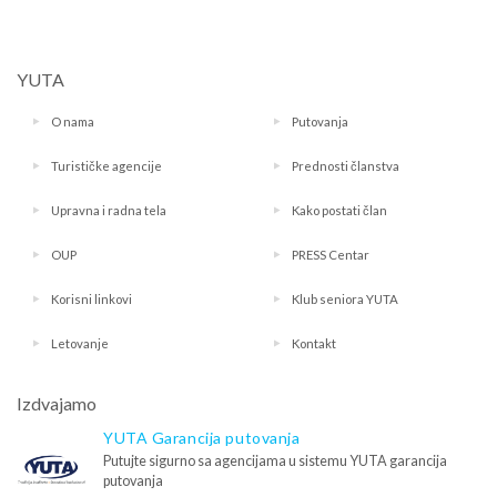
YUTA
O nama
Putovanja
Turističke agencije
Prednosti članstva
Upravna i radna tela
Kako postati član
OUP
PRESS Centar
Korisni linkovi
Klub seniora YUTA
Letovanje
Kontakt
Izdvajamo
YUTA Garancija putovanja
Putujte sigurno sa agencijama u sistemu YUTA garancija
putovanja