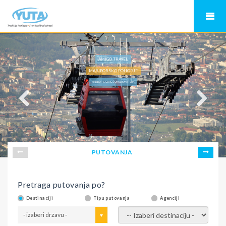
AMIGO TRAVEL
MARIBORSKO POHORJE
MARIBOR & GRAC ČOKOLADNA TURA
PUTOVANJA
Pretraga putovanja po?
Destinaciji
Tipu putovanja
Agenciji
- izaberi drzavu -
- izaberi destinaciju -