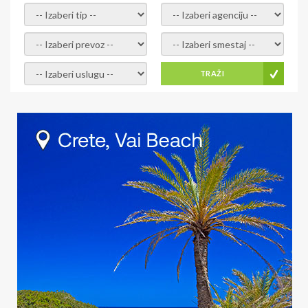
- izaberi tip -
- izaberi agenciju -
- izaberi prevoz -
- Izaberite smestaj -
- Izaberite uslugu -
TRAŽI