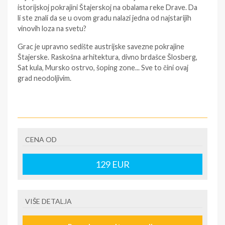
istorijskoj pokrajini Štajerskoj na obalama reke Drave. Da
li ste znali da se u ovom gradu nalazi jedna od najstarijih
vinovih loza na svetu?
Grac je upravno sedište austrijske savezne pokrajine
Štajerske. Raskošna arhitektura, divno brdašce Šlosberg,
Sat kula, Mursko ostrvo, šoping zone... Sve to čini ovaj
grad neodoljivim.
Program putovanja:
1. dan, petak BEOGRAD
CENA OD
Polazak iz Beograda u večernjim satima oko 22h. Noćna
vožnja preko Slovenije ka Austriji. Kraća usputna
129
EUR
zadržavanjima radi odmora i obavljanja graničnih
formalnosti.
2. dan, subota GRAC
VIŠE DETALJA
Dolazak u Grac u prepodnevnim satima. Kraći obilazak