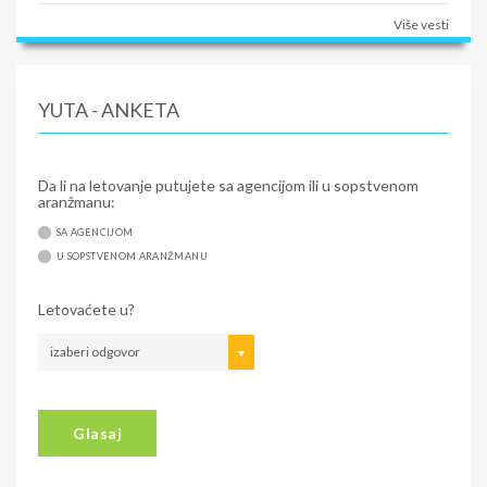
Više vesti
YUTA - ANKETA
Da li na letovanje putujete sa agencijom ili u sopstvenom
aranžmanu:
SA AGENCIJOM
U SOPSTVENOM ARANŽMANU
Letovaćete u?
izaberi odgovor
Glasaj