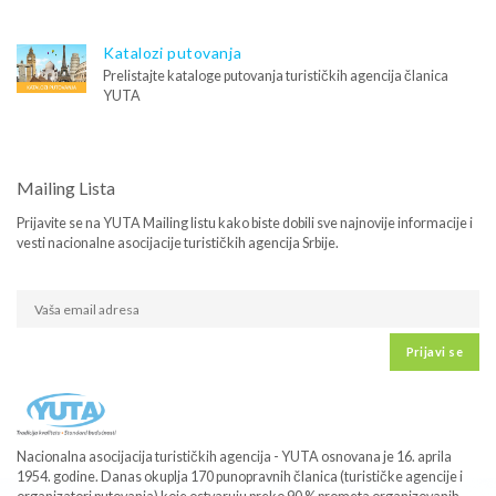
Katalozi putovanja
Prelistajte kataloge putovanja turističkih agencija članica
YUTA
Mailing Lista
Prijavite se na YUTA Mailing listu kako biste dobili sve najnovije informacije i
vesti nacionalne asocijacije turističkih agencija Srbije.
Prijavi se
Nacionalna asocijacija turističkih agencija - YUTA osnovana je 16. aprila
1954. godine. Danas okuplja 170 punopravnih članica (turističke agencije i