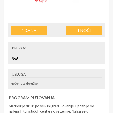
4
DANA
1
NOĆI
PREVOZ
USLUGA
Noćenje sa doručkom
PROGRAM PUTOVANJA
Maribor je drugi po veličini grad Slovenije, i jedan je od
najlepših turističkih centara ove zemlje. Nalazi se u