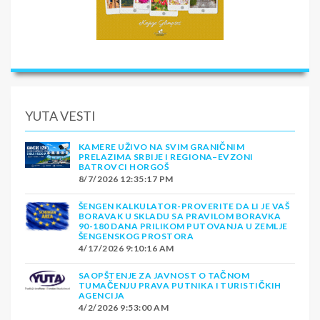
(minimalan broj za realizaciju je 30 prijavljenih osoba): •
Poseta fabrici čokolade „Zotter“ sa uključenom
degustacijom čokolade 40 € • Put između krošnji 40€
PAKET IZLETA 70€
YUTA VESTI
KAMERE UŽIVO NA SVIM GRANIČNIM
PRELAZIMA SRBIJE I REGIONA–EVZONI
BATROVCI HORGOŠ
8/7/2026 12:35:17 PM
ŠENGEN KALKULATOR-PROVERITE DA LI JE VAŠ
BORAVAK U SKLADU SA PRAVILOM BORAVKA
90-180 DANA PRILIKOM PUTOVANJA U ZEMLJE
ŠENGENSKOG PROSTORA
4/17/2026 9:10:16 AM
SAOPŠTENJE ZA JAVNOST O TAČNOM
TUMAČENJU PRAVA PUTNIKA I TURISTIČKIH
AGENCIJA
4/2/2026 9:53:00 AM