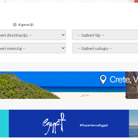
Agenciji
i destinaciju -
- izaberi tip -
ite smestaj -
- Izaberite uslugu -