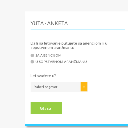
YUTA - ANKETA
Da li na letovanje putujete sa agencijom ili u
sopstvenom aranžmanu:
SA AGENCIJOM
U SOPSTVENOM ARANŽMANU
Letovaćete u?
izaberi odgovor
Glasaj