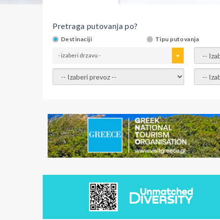
Pretraga putovanja po?
Destinaciji
Tipu putovanja
- izaberi drzavu -
- izaber
- izaberi prevoz -
- Izaber