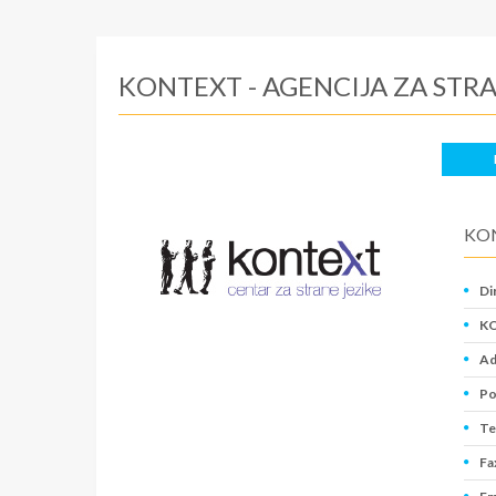
KONTEXT - AGENCIJA ZA STRA
KON
Di
KO
Ad
Po
Te
Fa