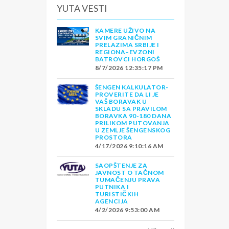
YUTA VESTI
KAMERE UŽIVO NA
SVIM GRANIČNIM
PRELAZIMA SRBIJE I
REGIONA–EVZONI
BATROVCI HORGOŠ
8/7/2026 12:35:17 PM
ŠENGEN KALKULATOR-
PROVERITE DA LI JE
VAŠ BORAVAK U
SKLADU SA PRAVILOM
BORAVKA 90-180 DANA
PRILIKOM PUTOVANJA
U ZEMLJE ŠENGENSKOG
PROSTORA
4/17/2026 9:10:16 AM
SAOPŠTENJE ZA
JAVNOST O TAČNOM
TUMAČENJU PRAVA
PUTNIKA I
TURISTIČKIH
AGENCIJA
4/2/2026 9:53:00 AM