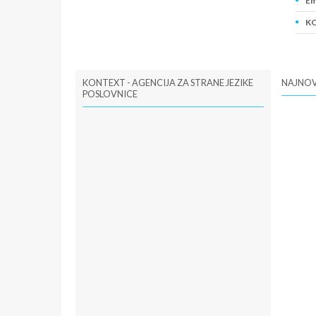
Em
KO
PI
KONTEXT - AGENCIJA ZA STRANE JEZIKE
NAJNOV
POSLOVNICE