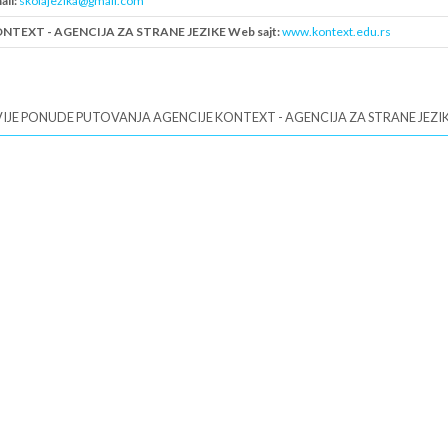
ail:
skolajezika@gmail.com
NTEXT - AGENCIJA ZA STRANE JEZIKE Web sajt:
www.kontext.edu.rs
B:
101901913
IJE PONUDE PUTOVANJA AGENCIJE KONTEXT - AGENCIJA ZA STRANE JEZI