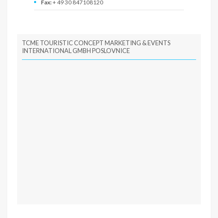
Fax:
+ 49 30 847108120
Email:
radmila.glavas@tcme.com
TCME touristic concept marketing & events
TCME TOURISTIC CONCEPT MARKETING & EVENTS
international GmbH Web sajt:
www.touristic-
INTERNATIONAL GMBH POSLOVNICE
concept.com
PIB: