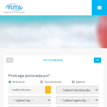
PUTOVANJA
Pretraga putovanja po?
Destinaciji
Tipu putovanja
Agenciji
- izaberi drzavu -
- izaberi destinaciju -
- izaberi tip -
- izaberi agenciju -