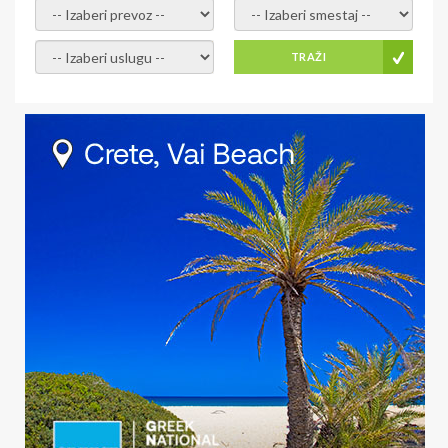
- izaberi prevoz -
- Izaberite smestaj -
- Izaberite uslugu -
TRAŽI