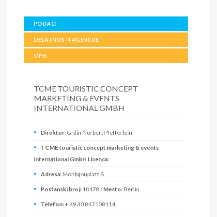
PODACI
DELATNOSTI AGENCIJE
OPIS
TCME TOURISTIC CONCEPT
MARKETING & EVENTS
INTERNATIONAL GMBH
Direktor:
G-din Norbert Pfefferlein
TCME touristic concept marketing & events
international GmbH Licenca:
Adresa:
Monbijouplatz 8
Postanski broj:
10178 /
Mesto:
Berlin
Telefon:
+ 49 30 847108114