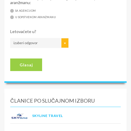
aranžmanu:
SA AGENCIJOM
U SOPSTVENOM ARANŽMANU
Letovaćete u?
izaberi odgovor
Glasaj
ČLANICE PO SLUČAJNOM IZBORU
SKYLINE TRAVEL