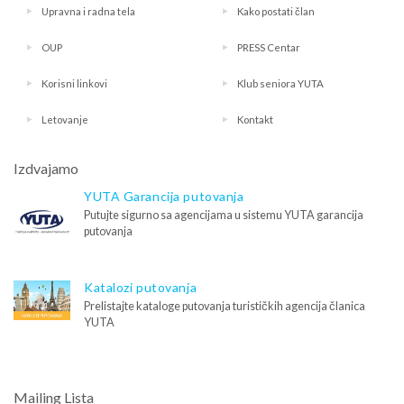
Upravna i radna tela
Kako postati član
OUP
PRESS Centar
Korisni linkovi
Klub seniora YUTA
Letovanje
Kontakt
Izdvajamo
YUTA Garancija putovanja
Putujte sigurno sa agencijama u sistemu YUTA garancija
putovanja
Katalozi putovanja
Prelistajte kataloge putovanja turističkih agencija članica
YUTA
Mailing Lista