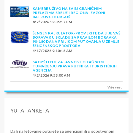
KAMERE UŽIVO NA SVIM GRANIČNIM
PRELAZIMA SRBIJE I REGIONA–EVZONI
BATROVCI HORGOŠ
8/7/2026 12:35:17 PM
ŠENGEN KALKULATOR-PROVERITE DA LI JE VAŠ
BORAVAK U SKLADU SA PRAVILOM BORAVKA
90-180 DANA PRILIKOM PUTOVANJA U ZEMLJE
ŠENGENSKOG PROSTORA
4/17/2026 9:10:16 AM
SAOPŠTENJE ZA JAVNOST O TAČNOM
TUMAČENJU PRAVA PUTNIKA I TURISTIČKIH
AGENCIJA
4/2/2026 9:53:00 AM
Više vesti
YUTA - ANKETA
Da li na letovanje putujete sa agencijom ili u sopstvenom