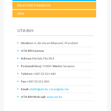
DELATNOSTI AGENCIJE
OPIS
UTA BIH
Direktor:
G-din Zoran Bibanović, President
UTA BiH Licenca:
Adresa:
Maršala Tita 38 d
Postanski broj:
71000 /
Mesto:
Sarajevo
Telefon:
+387 33 221 440
Fax:
+387 33 221 430
Email:
utabih@uta.ba, zoran@otas.ba
UTA BiH Web sajt:
www.uta.ba
PIB: