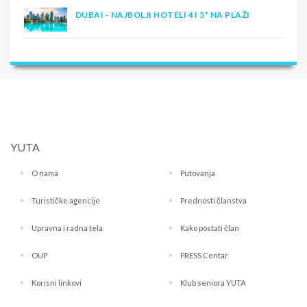
DUBAI - NAJBOLJI HOTELI 4 I 5* NA PLAŽI
YUTA
O nama
Putovanja
Turističke agencije
Prednosti članstva
Upravna i radna tela
Kako postati član
OUP
PRESS Centar
Korisni linkovi
Klub seniora YUTA