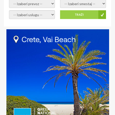
- izaberi prevoz -
- Izaberite smestaj -
- Izaberite uslugu -
TRAŽI