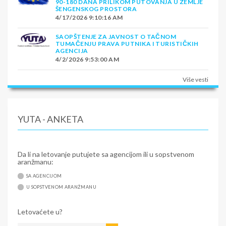
90-180 DANA PRILIKOM PUTOVANJA U ZEMLJE
ŠENGENSKOG PROSTORA
4/17/2026 9:10:16 AM
SAOPŠTENJE ZA JAVNOST O TAČNOM
TUMAČENJU PRAVA PUTNIKA I TURISTIČKIH
AGENCIJA
4/2/2026 9:53:00 AM
Više vesti
YUTA - ANKETA
Da li na letovanje putujete sa agencijom ili u sopstvenom
aranžmanu:
SA AGENCIJOM
U SOPSTVENOM ARANŽMANU
Letovaćete u?