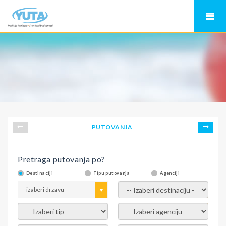
PUTOVANJA
Pretraga putovanja po?
Destinaciji
Tipu putovanja
Agenciji
- izaberi drzavu -
- izaberi destinaciju -
- izaberi tip -
- izaberi agenciju -