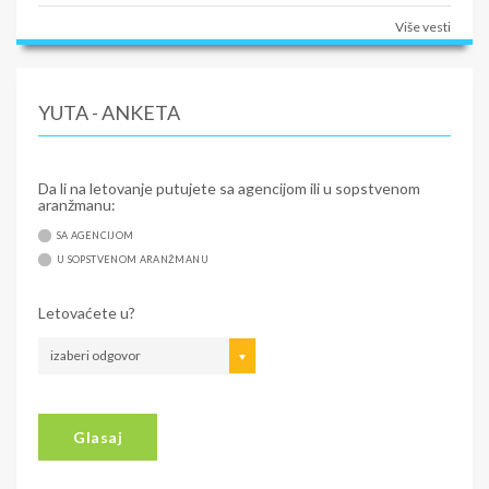
Više vesti
YUTA - ANKETA
Da li na letovanje putujete sa agencijom ili u sopstvenom
aranžmanu:
SA AGENCIJOM
U SOPSTVENOM ARANŽMANU
Letovaćete u?
izaberi odgovor
Glasaj