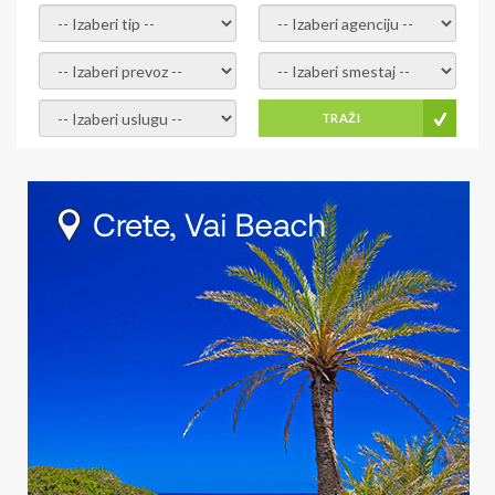
- izaberi tip -
- izaberi agenciju -
- izaberi prevoz -
- Izaberite smestaj -
- Izaberite uslugu -
TRAŽI