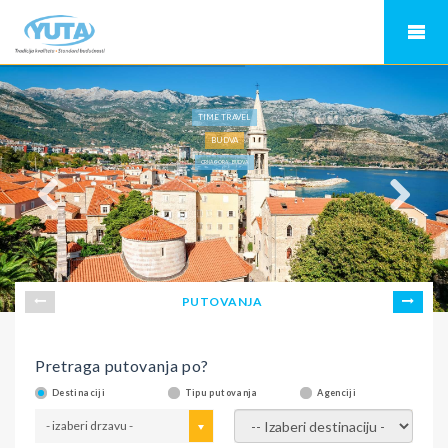
TIME TRAVEL
BUDVA
CRNA GORA - BUDVA
PUTOVANJA
Pretraga putovanja po?
Destinaciji
Tipu putovanja
Agenciji
- izaberi drzavu -
- izaberi destinaciju -