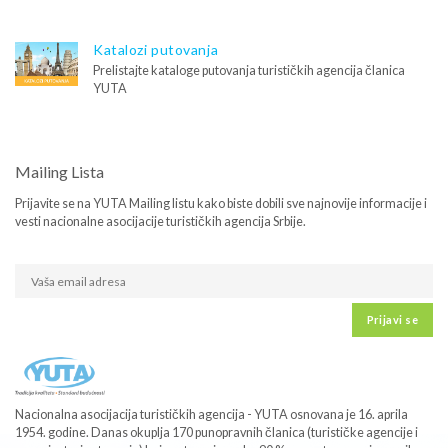
Katalozi putovanja
Prelistajte kataloge putovanja turističkih agencija članica
YUTA
Mailing Lista
Prijavite se na YUTA Mailing listu kako biste dobili sve najnovije informacije i
vesti nacionalne asocijacije turističkih agencija Srbije.
Prijavi se
Nacionalna asocijacija turističkih agencija - YUTA osnovana je 16. aprila
1954. godine. Danas okuplja 170 punopravnih članica (turističke agencije i