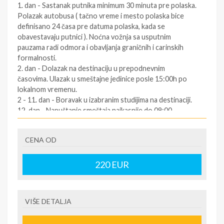
1. dan - Sastanak putnika minimum 30 minuta pre polaska.
Polazak autobusa ( tačno vreme i mesto polaska bice
definisano 24 časa pre datuma polaska, kada se
obavestavaju putnici ). Noćna vožnja sa usputnim
pauzama radi odmora i obavljanja graničnih i carinskih
formalnosti.
2. dan - Dolazak na destinaciju u prepodnevnim
časovima. Ulazak u smeštajne jedinice posle 15:00h po
lokalnom vremenu.
2 - 11. dan - Boravak u izabranim studijima na destinaciji.
12. dan - Napuštanje smeštaja najkasnije do 09:00
časova. Slobodno vreme. Polazak za Srbiju oko podneva
po lokalnom vremenu (za tačno vreme povratka
CENA OD
informisati se kod predstavnika agencija dan pre
povratka ). Vožnja kroz Grčku i Makedoniju prema Srbiji.
12/13. dan - Dolazak u Srbiju u ranim jutarnjim časovima.
220
EUR
SOPSTVENI prevoz:
1.dan - Dolazak na destinaciju. Obavezno kontaktirati
VIŠE DETALJA
predstavnika na destinaciji ( kontakt telefon se nalazi na
vuceru koji se preuzima u agenciji ),kako bi putnik dobio