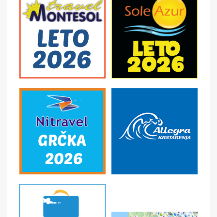
troškove organizacije i vođstva puta.
U CENU NIJE UKLJUČENO
- U cenu nije uračunata boravišna taksa. Cena je po
smeštajnoj jedinici po danu i plaća se na licu mesta -
Međunarodno putno zdravstveno osiguranje; -
Korišćenje klima uređaja (cena na upit) - Individualne i
ostale troškove putnika, kao i sve ostale usluge koje
koristi putnik, a nisu pomenute programom putovanja, a
naprave se u toku puta i u toku boravka u vili.