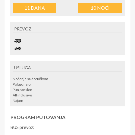
11
DANA
10
NOĆI
PREVOZ
USLUGA
Noćenje sa doručkom
Polupansion
Pun pansion
All inclusive
Najam
PROGRAM PUTOVANJA
BUS prevoz: