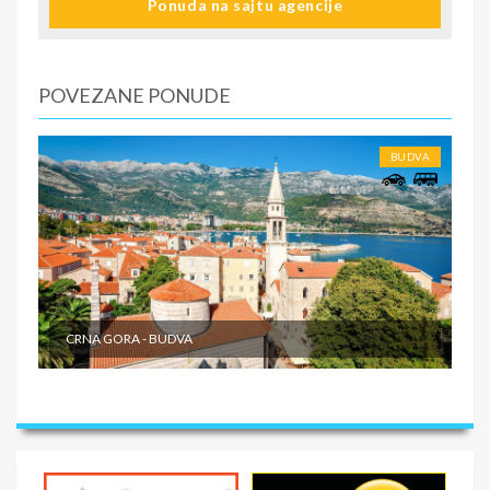
Ponuda na sajtu agencije
informacije o smestaju ( broj sobe, spratnost ). Ulaz u
smeštajne jedinice, posle 15:00 časova u određeni tip
smeštaja prema uplaćenoj rezervaciji.
2.dan do predposlednji dan - boravak na bazi uplaćenih
POVEZANE PONUDE
usluga. Slobodno vreme.
Poslednji dan. - Napuštanje apartmana/studija najkasnije
do 09:00 časova po lokalnom vremenu.
BUDVA
SMENE
5, 10 i 15 dana
NAPOMENE O CENI
First minute popusti.
U CENU JE UKLJUČENO
CRNA GORA - BUDVA
- Prevoz turističkim autobusom (visokopodni ili
dabldeker, audio i video opremljenost, klima, wi-fi) ili
sopstvenim prevozom do odabrane destinacije - Smeštaj
na bazi izabranog broja noćenja u izabranom objektu u
studijima/apartmanima; - Usluge predstavnika agencije
organizatora putovanja ili inopartnera tokom boravka;