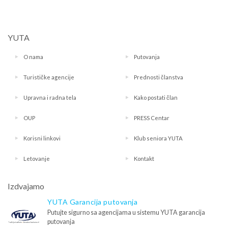
YUTA
O nama
Putovanja
Turističke agencije
Prednosti članstva
Upravna i radna tela
Kako postati član
OUP
PRESS Centar
Korisni linkovi
Klub seniora YUTA
Letovanje
Kontakt
Izdvajamo
YUTA Garancija putovanja
Putujte sigurno sa agencijama u sistemu YUTA garancija
putovanja