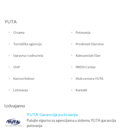
YUTA
O nama
Putovanja
Turističke agencije
Prednosti članstva
Upravna i radna tela
Kako postati član
OUP
PRESS Centar
Korisni linkovi
Klub seniora YUTA
Letovanje
Kontakt
Izdvajamo
YUTA Garancija putovanja
Putujte sigurno sa agencijama u sistemu YUTA garancija
putovanja