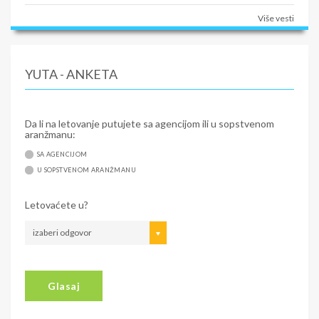
Više vesti
YUTA - ANKETA
Da li na letovanje putujete sa agencijom ili u sopstvenom
aranžmanu:
SA AGENCIJOM
U SOPSTVENOM ARANŽMANU
Letovaćete u?
izaberi odgovor
Glasaj