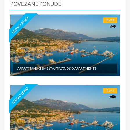
POVEZANE PONUDE
IZDVOJENO
TIVAT
APARTMANSKI SMEŠTAJ TIVAT, D&D APARTMENTS
IZDVOJENO
TIVAT