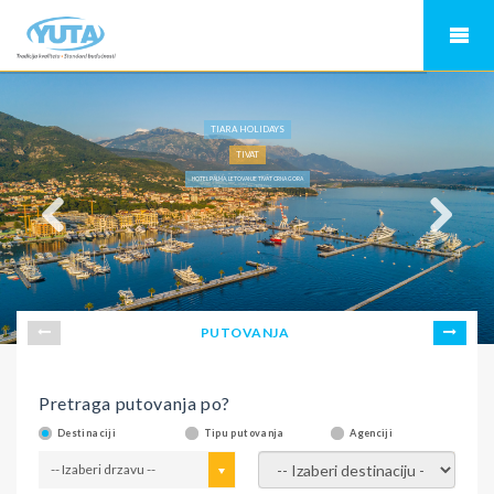
TIARA HOLIDAYS
TIVAT
HOTEL PALMA, LETOVANJE TIVAT CRNA GORA
PUTOVANJA
Pretraga putovanja po?
Destinaciji
Tipu putovanja
Agenciji
-- Izaberi drzavu --
-- Izaberi destinaciju --