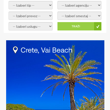
-- Izaberi tip --
-- Izaberi agenciju --
-- Izaberi prevoz --
-- Izaberi smestaj --
-- Izaberi uslugu --
TRAŽI