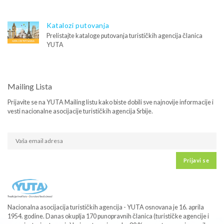
Katalozi putovanja
Prelistajte kataloge putovanja turističkih agencija članica
YUTA
Mailing Lista
Prijavite se na YUTA Mailing listu kako biste dobili sve najnovije informacije i
vesti nacionalne asocijacije turističkih agencija Srbije.
Prijavi se
Nacionalna asocijacija turističkih agencija - YUTA osnovana je 16. aprila
1954. godine. Danas okuplja 170 punopravnih članica (turističke agencije i