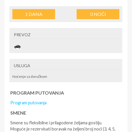
1
DANA
0
NOĆI
PREVOZ
USLUGA
Noćenje sa doručkom
PROGRAM PUTOVANJA
Program putovanja
SMENE
Smene su fleksibilne i prilagođene željama gostiju.
Moguće je rezervisati boravak na željeni broj noći (3, 4, 5,