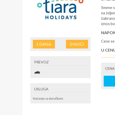
Smene su
na željen
izabrano
iznos bo
NAPOM
Cene se 
1
DANA
0
NOĆI
U CEN
- rezerv
PREVOZ
korišćen
CENA
putovan
U CEN
- boravi
USLUGA
zdravstv
poseduje
Noćenje sa doručkom
(parking