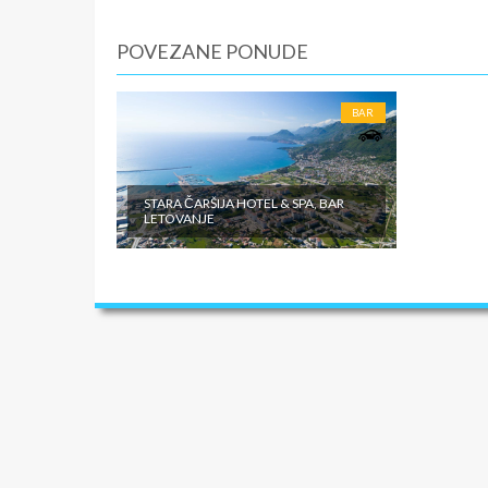
POVEZANE PONUDE
BAR
STARA ČARŠIJA HOTEL & SPA, BAR
LETOVANJE