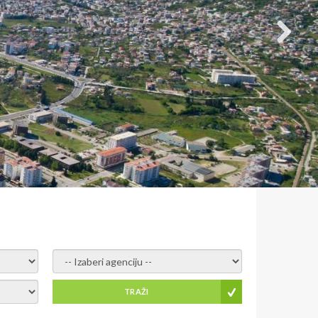
- izaberi agenciju -
TRAŽI