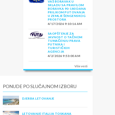
VAŠ BORAVAK U
SKLADU SA PRAVILOM
BORAVKA 90-180 DANA
PRILIKOM PUTOVANJA
U ZEMLJE ŠENGENSKOG
PROSTORA
4/17/2026 9:10:16 AM
SAOPŠTENJE ZA
JAVNOST O TAČNOM
TUMAČENJU PRAVA
PUTNIKA I
TURISTIČKIH
AGENCIJA
4/2/2026 9:53:00 AM
Više vesti
PONUDE PO SLUČAJNOM IZBORU
DJERBA LETOVANJE
LETOVANJE ITALIJA TOSKANA