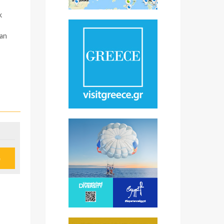
k
pan
e
ik
sta