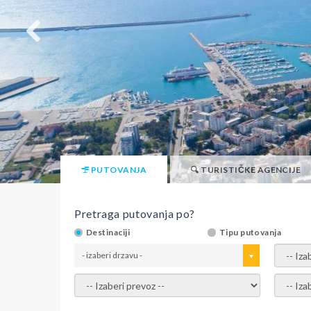
PUTOVANJA
TURISTIČKE AGENCIJE
Pretraga putovanja po?
Destinaciji
Tipu putovanja
- izaberi drzavu -
- izaber
- izaberi prevoz -
- Izaber