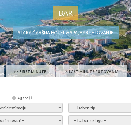
BAR
STARA ČARŠIJA HOTEL & SPA, BAR LETOVANJE
FIRST MINUTE
LAST MINUTE PUTOVANJA
Agenciji
i destinaciju -
- izaberi tip -
ite smestaj -
- Izaberite uslugu -