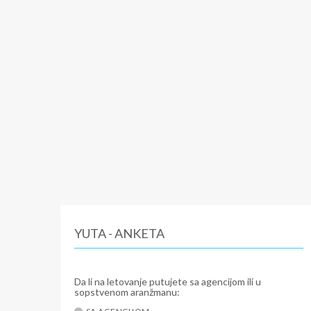
YUTA - ANKETA
Da li na letovanje putujete sa agencijom ili u
sopstvenom aranžmanu: