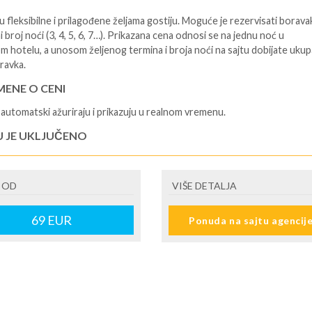
 fleksibilne i prilagođene željama gostiju. Moguće je rezervisati borava
i broj noći (3, 4, 5, 6, 7…). Prikazana cena odnosi se na jednu noć u
m hotelu, a unosom željenog termina i broja noći na sajtu dobijate uku
ravka.
ENE O CENI
automatski ažuriraju i prikazuju u realnom vremenu.
U JE UKLJUČENO
isane i potvrđene usluge u izabranoj smeštajnoj jedinici prema opisu -
je hotelskih sadržaja prema opisu - uslugu rezervacije - organizaciju
 OD
VIŠE DETALJA
ja
U NIJE UKLJUČENO
69
EUR
Ponuda na sajtu agencij
šne takse na destinaciji, plaćaju se na recepciji hotela/apartmana - putno
eno osiguranje. Preporuka turističke agencije Tiara Holidaysje da putn
 navedeno osiguranje, - usluge za koje je predviđena doplata na licume
, baby cot…) - prevoz do i sa destinacije - individualne troškove