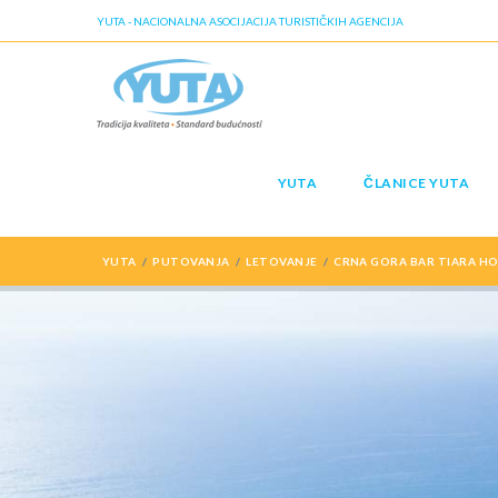
YUTA - NACIONALNA ASOCIJACIJA TURISTIČKIH AGENCIJA
YUTA
ČLANICE YUTA
YUTA
PUTOVANJA
LETOVANJE
CRNA GORA BAR TIARA HO