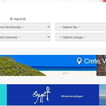
Agenciji
i destinaciju --
-- Izaberi tip --
ri smestaj --
-- Izaberi uslugu --