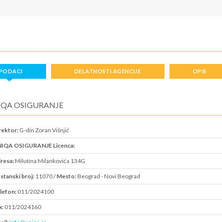
PODACI
DELATNOSTI AGENCIJE
OPIS
IQA OSIGURANJE
rektor:
G-din Zoran Višnjić
IQA OSIGURANJE Licenca:
resa:
Milutina Milankovića 134G
stanski broj:
11070 /
Mesto:
Beograd - Novi Beograd
lefon:
011/2024100
x:
011/2024160