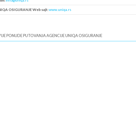
ail:
info@uniqa.rs
IQA OSIGURANJE Web sajt:
www.uniqa.rs
B:
100000426
IJE PONUDE PUTOVANJA AGENCIJE UNIQA OSIGURANJE