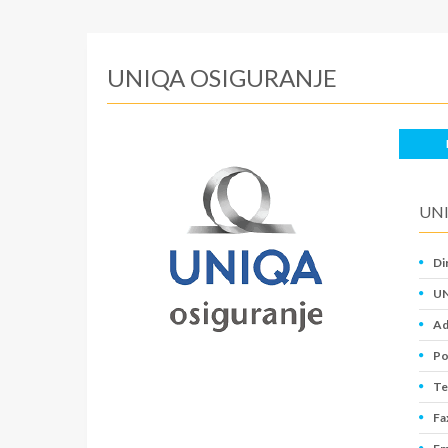
UNIQA OSIGURANJE
UN
Di
UN
Ad
Po
Te
Fa