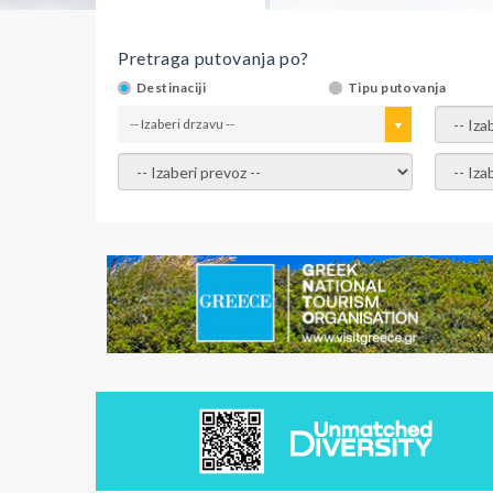
Pretraga putovanja po?
Destinaciji
Tipu putovanja
-- Izaberi drzavu --
-- Izaber
-- Izaberi prevoz --
-- Izabe