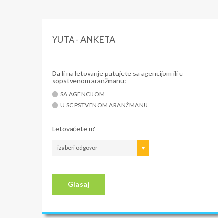
YUTA - ANKETA
Da li na letovanje putujete sa agencijom ili u
sopstvenom aranžmanu:
SA AGENCIJOM
U SOPSTVENOM ARANŽMANU
Letovaćete u?
izaberi odgovor
Glasaj