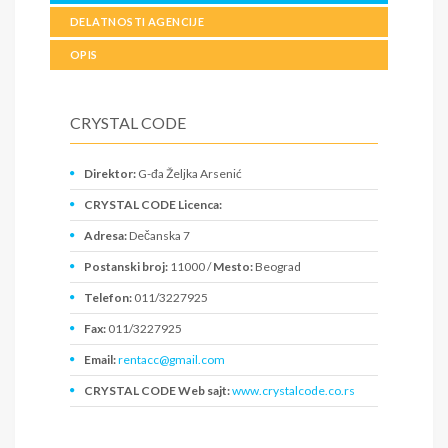
DELATNOSTI AGENCIJE
OPIS
CRYSTAL CODE
Direktor:
G-đa Željka Arsenić
CRYSTAL CODE Licenca:
Adresa:
Dečanska 7
Postanski broj:
11000 /
Mesto:
Beograd
Telefon:
011/3227925
Fax:
011/3227925
Email:
rentacc@gmail.com
CRYSTAL CODE Web sajt:
www.crystalcode.co.rs
PIB:
106053286