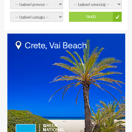
-- Izaberi prevoz --
-- Izaberi smestaj --
-- Izaberi uslugu --
TRAŽI