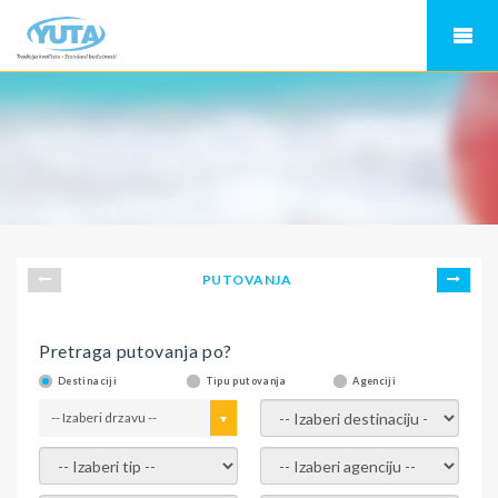
PUTOVANJA
Pretraga putovanja po?
Destinaciji
Tipu putovanja
Agenciji
-- Izaberi drzavu --
-- Izaberi destinaciju --
-- Izaberi tip --
-- Izaberi agenciju --