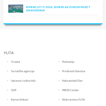
RIMINI LETO 2026, RIMINI AVIONOM PAKET
ARANZMANI
YUTA
O nama
Putovanja
Turističke agencije
Prednosti članstva
Upravna i radna tela
Kako postati član
OUP
PRESS Centar
Korisni linkovi
Klub seniora YUTA