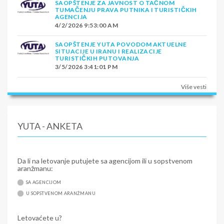
SAOPŠTENJE ZA JAVNOST O TAČNOM
TUMAČENJU PRAVA PUTNIKA I TURISTIČKIH
AGENCIJA
4/2/2026 9:53:00 AM
SAOPŠTENJE YUTA POVODOM AKTUELNE
SITUACIJE U IRANU I REALIZACIJE
TURISTIČKIH PUTOVANJA
3/5/2026 3:41:01 PM
Više vesti
YUTA - ANKETA
Da li na letovanje putujete sa agencijom ili u sopstvenom
aranžmanu:
SA AGENCIJOM
U SOPSTVENOM ARANŽMANU
Letovaćete u?