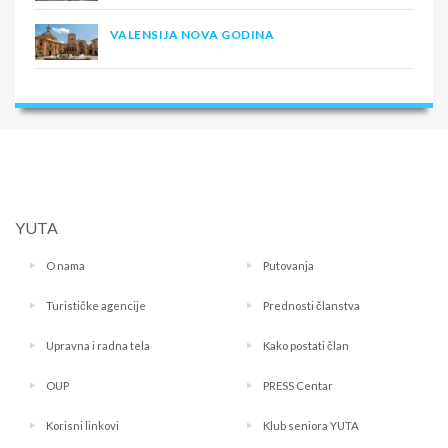
VALENSIJA NOVA GODINA
YUTA
O nama
Putovanja
Turističke agencije
Prednosti članstva
Upravna i radna tela
Kako postati član
OUP
PRESS Centar
Korisni linkovi
Klub seniora YUTA