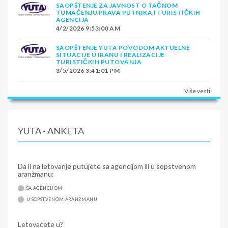
SAOPŠTENJE ZA JAVNOST O TAČNOM
TUMAČENJU PRAVA PUTNIKA I TURISTIČKIH
AGENCIJA
4/2/2026 9:53:00 AM
SAOPŠTENJE YUTA POVODOM AKTUELNE
SITUACIJE U IRANU I REALIZACIJE
TURISTIČKIH PUTOVANJA
3/5/2026 3:41:01 PM
Više vesti
YUTA - ANKETA
Da li na letovanje putujete sa agencijom ili u sopstvenom
aranžmanu:
SA AGENCIJOM
U SOPSTVENOM ARANŽMANU
Letovaćete u?