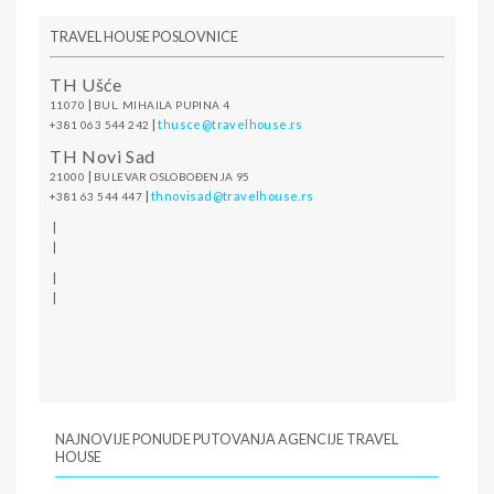
TRAVEL HOUSE POSLOVNICE
TH Ušće
|
11070
BUL. MIHAILA PUPINA 4
|
thusce@travelhouse.rs
+381 063 544 242
TH Novi Sad
|
21000
BULEVAR OSLOBOĐENJA 95
|
thnovisad@travelhouse.rs
+381 63 544 447
|
|
|
|
NAJNOVIJE PONUDE PUTOVANJA AGENCIJE TRAVEL
HOUSE