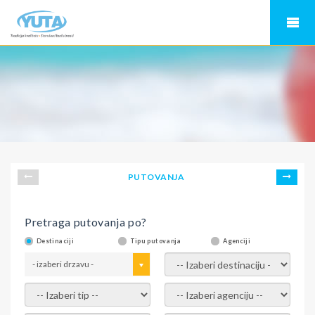
PUTOVANJA
Pretraga putovanja po?
Destinaciji
Tipu putovanja
Agenciji
- izaberi drzavu -
- izaberi destinaciju -
- izaberi tip -
- izaberi agenciju -