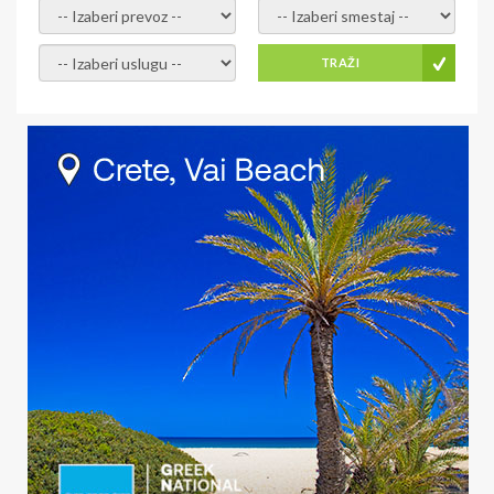
- izaberi prevoz -
- Izaberite smestaj -
- Izaberite uslugu -
TRAŽI