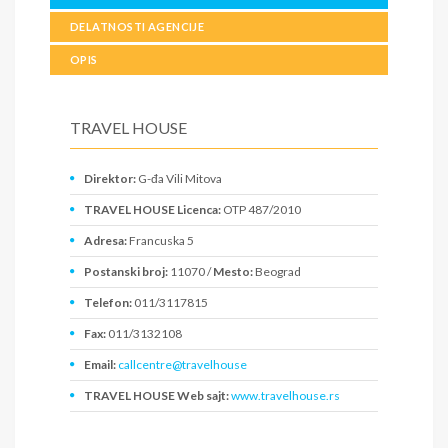
DELATNOSTI AGENCIJE
OPIS
TRAVEL HOUSE
Direktor:
G-đa Vili Mitova
TRAVEL HOUSE Licenca:
OTP 487/2010
Adresa:
Francuska 5
Postanski broj:
11070 /
Mesto:
Beograd
Telefon:
011/3117815
Fax:
011/3132108
Email:
callcentre@travelhouse
TRAVEL HOUSE Web sajt:
www.travelhouse.rs
PIB:
103676454