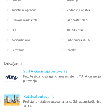
Turističke agencije
Prednosti članstva
Upravna i radna tela
Kako postati član
OUP
PRESS Centar
Korisni linkovi
Klub seniora YUTA
Letovanje
Kontakt
Izdvajamo
YUTA Garancija putovanja
Putujte sigurno sa agencijama u sistemu YUTA garancija
putovanja
Katalozi putovanja
Prelistajte kataloge putovanja turističkih agencija članica
YUTA