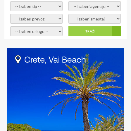
- izaberi tip -
- izaberi agenciju -
- izaberi prevoz -
- Izaberite smestaj -
- Izaberite uslugu -
TRAŽI