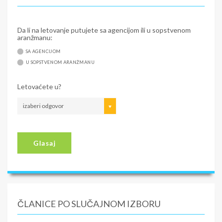
Da li na letovanje putujete sa agencijom ili u sopstvenom
aranžmanu:
SA AGENCIJOM
U SOPSTVENOM ARANŽMANU
Letovaćete u?
izaberi odgovor
Glasaj
ČLANICE PO SLUČAJNOM IZBORU