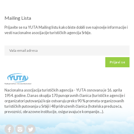
Mailing Lista
Prijavite se na YUTA Mailing listu kako biste dobili sve najnovije informacije i
vesti nacionalne asocijacije turističkih agencija Srbije.
Prijavi se
Nacionalna asocijacija turističkih agencija - YUTA osnovana je 16. aprila
1954. godine. Danas okuplja 170 punopravnih članica (turističke agencije i
organizatori putovanja) koje ostvaruju preko 90 % prometa organizovanih
turističkih putovanja u Srbiji i 48 pridruženih članica (hotelska preduzeća,
prevoznici, obrazovne institucije, osiguravajuće kompanije...).