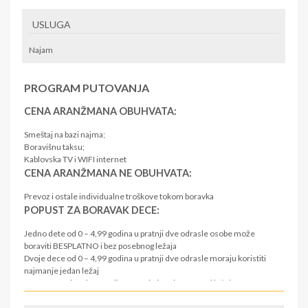
USLUGA
Najam
PROGRAM PUTOVANJA
CENA ARANŽMANA OBUHVATA:
Smeštaj na bazi najma;
Boravišnu taksu;
Kablovska TV i WIFI internet
CENA ARANŽMANA NE OBUHVATA:
Prevoz i ostale individualne troškove tokom boravka
POPUST ZA BORAVAK DECE:
Jedno dete od 0 – 4,99 godina u pratnji dve odrasle osobe može
boraviti BESPLATNO i bez posebnog ležaja
Dvoje dece od 0 – 4,99 godina u pratnji dve odrasle moraju koristiti
najmanje jedan ležaj
Deca starosti preko 5 godina moraju imati sopstveni ležaj
VAŽNO: Objekat je u sistemu vaučera Vlade